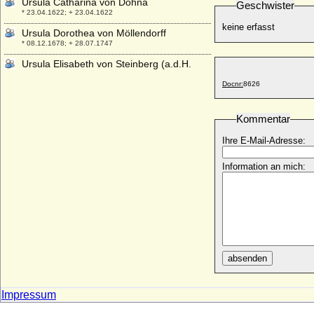
Ursula Catharina von Dohna
Geschwister
* 23.04.1622; + 23.04.1622
keine erfasst
Ursula Dorothea von Möllendorff
* 08.12.1678; + 28.07.1747
Ursula Elisabeth von Steinberg (a.d.H.
Bruchheim)
Docnr:
8626
* 11.09.1616; + 03.03.1672 (oder 1673 ?)
Ursula Elisabeth von Veltheim
* 11.03.1674; + 29.08.1718
Kommentar
Ursula Gromann
Ihre E-Mail-Adresse:
* 04.11.1929;
Information an mich:
Ursula Grüner (auch: Frankengrüner)
+ 1484
Ursula Margarethe Konstantia Louisa von
Callenberg, Gräfin
* 25.08.1752; + 29.08.1803
Ursula Marianne von Kittlitz, Freiin
* 27.06.1640; + 26.03.1694
absenden
Ursula Philipota van Raesfeld
* 14.08.1643; + 30.09.1721
Impressum
Ursula Regina Maria von Friesen
* 27.08.1658; + 29.10.1714