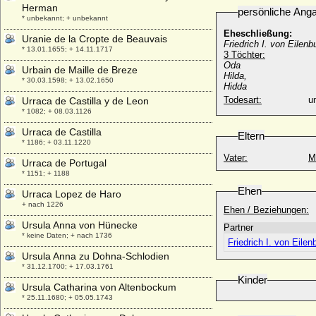
Herman
persönliche Ang
* unbekannt; + unbekannt
Eheschließung:
Uranie de la Cropte de Beauvais
Friedrich I. von Eilenb
* 13.01.1655; + 14.11.1717
3 Töchter:
Oda
Urbain de Maille de Breze
Hilda,
* 30.03.1598; + 13.02.1650
Hidda
Todesart:
u
Urraca de Castilla y de Leon
* 1082; + 08.03.1126
Urraca de Castilla
Eltern
* 1186; + 03.11.1220
Vater:
M
Urraca de Portugal
* 1151; + 1188
Ehen
Urraca Lopez de Haro
+ nach 1226
Ehen / Beziehungen:
Ursula Anna von Hünecke
Partner
* keine Daten; + nach 1736
Friedrich I. von Eilen
Ursula Anna zu Dohna-Schlodien
* 31.12.1700; + 17.03.1761
Kinder
Ursula Catharina von Altenbockum
* 25.11.1680; + 05.05.1743