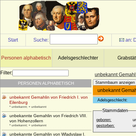
Ulrike von Calbo
* 05.06.1820; + 26.06.1874
Ulrike von Schwerin
* 10.02.1772; + 25.09.1811
Umberto I. di Savoia (Umberto I. von
Italien)
* 14.03.1844; + 29.07.1900
Start
Suche:
an:
D
Umberto II. di Savoia (von Savoyen)
* 15.09.1904; + 18.03.1983
Personen alphabetisch
Adelsgeschlechter
Grabstät
unbekannte Gemahlin von Burkhard I. von
Zollern
* unbekannt; + unbekannt
Filter:
unbekannt Gemahlin
unbekannte Gemahlin von Dedi im
Stammbaum anzeigen
PERSONEN ALPHABETISCH
Harzgau
* unbekannt; + unbekannt
unbekannt Gemahli
unbekannt Gemahlin von Friedrich I. von
Adelsgeschlecht:
Eilenburg
* unbekannt; + unbekannt
Stammdaten
unbekannte Gemahlin von Friedrich VIII.
geboren:
u
von Hohenzollern
gestorben:
u
* unbekannt; + unbekannt
unbekannte Gemahlin von Wladyslaw I.