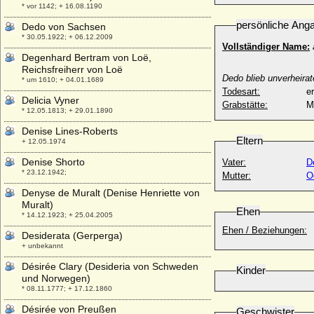
* vor 1142; + 16.08.1190
persönliche Ang
Dedo von Sachsen
* 30.05.1922; + 06.12.2009
Vollständiger Name:
Degenhard Bertram von Loë,
als Markgra
Reichsfreiherr von Loë
Dedo blieb unverheirat
* um 1610; + 04.01.1689
Todesart:
e
Delicia Vyner
Grabstätte:
M
* 12.05.1813; + 29.01.1890
Denise Lines-Roberts
Eltern
+ 12.05.1974
Denise Shorto
Vater:
D
* 23.12.1942;
Mutter:
O
Denyse de Muralt (Denise Henriette von
Muralt)
Ehen
* 14.12.1923; + 25.04.2005
Ehen / Beziehungen:
Desiderata (Gerperga)
+ unbekannt
Désirée Clary (Desideria von Schweden
Kinder
und Norwegen)
* 08.11.1777; + 17.12.1860
Désirée von Preußen
Geschwister