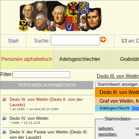
Davide Magdalena von Hedemann
* 26.01.1787; + 08.05.1878
Davidia Margaretha von Drieberg
* 05.08.1735; + 23.11.1795
Davina Windsor (Lady Davina Windsor.
Lady Davina Lewis)
* 19.11.1977;
Start
Suche:
an:
D
Dedi im Harzgau (Dietrich I. im Liesgau)
* unbekannt; + 13.07.982
Personen alphabetisch
Adelsgeschlechter
Grabstät
Dedo I. von Wettin (Dedo I. von
Merseburg)
* um 960; + 13.11.1009
Filter:
Dedo III. von Wettin
Dedo II. von Wettin (Dedo I. von der
Stammbaum anzeigen
PERSONEN ALPHABETISCH
Lausitz)
* um 1010 ; + 1075
Dedo III. von Wett
Dedo III. von Wettin (Dedo II. von der
Graf von Wettin, 
Lausitz)
Adelsgeschlecht:
Wet
* um 1040; + vor dem 26.10.1069
Dedo IV. von Wettin
Stammdaten
* 1086; + 16.12.1124
geboren:
u
Dedo V. der Feiste von Wettin (Dedo III.
gestorben:
v
von der Lausitz)