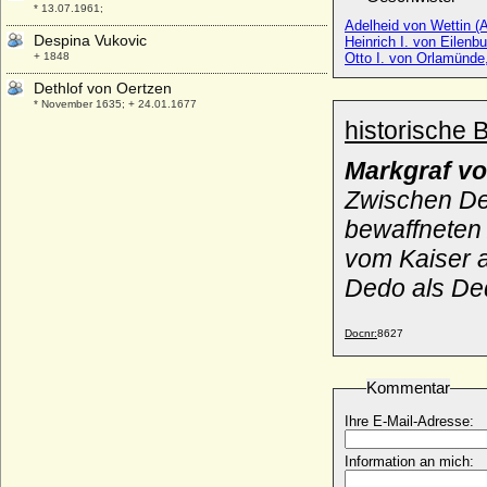
* 13.07.1961;
Adelheid von Wettin (
Despina Vukovic
Heinrich I. von Eilenb
+ 1848
Otto I. von Orlamünde
Dethlof von Oertzen
* November 1635; + 24.01.1677
historische 
Detlef Rantzau (Ditlev Rantzau),
Reichsgraf
Markgraf vo
* 11.03.1644; + 08.09.1697
Zwischen Ded
Detlev von Arnim-Kröchlendorff
* 15.09.1878; + 01.02. 1947
bewaffneten
Detlev von Reventlow (Ditlev von
vom Kaiser a
Reventlow), Graf
Dedo als Ded
* 28.10.1712; + 05.12.1783
Diana Marguerite von Bourbon-Parma
* 22.05.1932;
Docnr:
8627
Diana Spencer (Lady Diana Spencer)
* 01.07.1961; + 31.08.1997
Kommentar
Diana Trotti
Ihre E-Mail-Adresse:
* unbekannt; + unbekannt
Diana von Hagen
Information an mich:
* 06.05.1972;