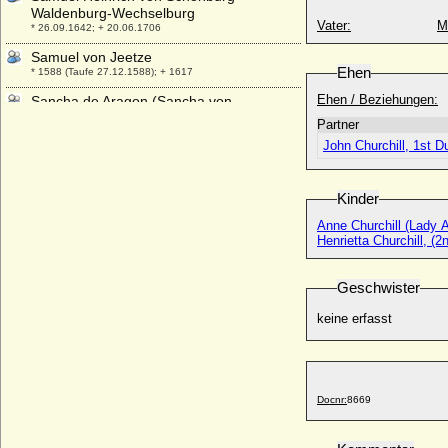
Waldenburg-Wechselburg
Vater:
M
* 26.09.1642; + 20.06.1706
Samuel von Jeetze
Ehen
* 1588 (Taufe 27.12.1588); + 1617
Ehen / Beziehungen:
Sancha de Aragon (Sancha von
Aragonien, Sanchia von Aragon)
Partner
* um 1478; + 1506
John Churchill, 1st D
Sancha de Castilla (Sancha von Kastilien)
* 1140; + 05.08.1179
Kinder
Sancha de Castilla (Sancha von Kastilien)
* 1155; + 09.11.1208
Anne Churchill (Lady A
Henrietta Churchill, (
Sancha I. de Leon
* 1016; + 07.11.1067
Geschwister
Sancho Alfonso de Castilla
* 1339; + 19.04.1374
keine erfasst
Sancho I. von Portugal
* 11.11.1154; + 26.03.1212
Sancho II. de Castilla y de Leon (der
Tapfere)
Docnr:
8669
+ 07.10.1072
Sancho II. von Portugal (Sancho II. der