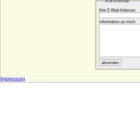
Kommentar
Mönch)
* 08.09.1207; + 04.01.1248
Ihre E-Mail-Adresse:
Sancho III. de Castilla
Information an mich:
* um 1134; + 31.08.1158
Sancho III. de Navarra y de Pamplona, El
Major (Sancho Garcés III)
* um 991; + 18.10.1035
Sancho IV. de Castilla et Leon (EL Bravo)
* 18.05.1258; + 25.04.1295
absenden
Sancho VI. von Navarra
* um 1132; + 02.06.1194
Sandra Lee Davies Landry
Impressum
* 25.08.1937;
Sara Dorothea Luise von Gerstein-
Hohenstein
* 22.06.1779; + 19.07.1851
Sara Margaretha Gerdes
* 31.10.1776; + 11.02.1856
Sara Maya Al-Askari
* 06.11.1977;
Sarah Georgina Walker