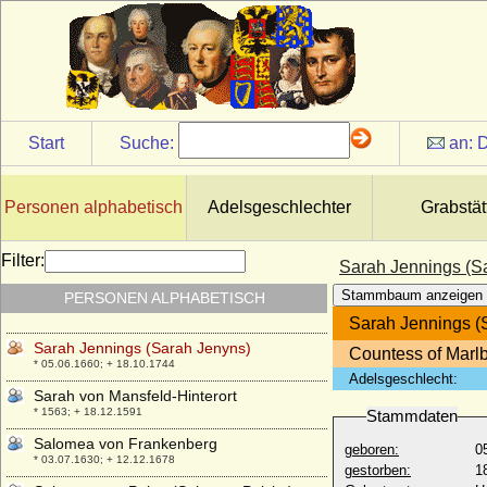
Sabina von Thurn und Valsassina
+ 1588
Sabina von Württemberg
* 02.07.1549; + 17.08.1581
Sabine Dorothea von Blumenthal
* 11.11.1669; + 23.02.1748
Start
Suche:
an:
D
Sabine (Sophie) Elisabeth von Lüderitz
* 16.09.1701; + 10.07.1765
Personen alphabetisch
Adelsgeschlechter
Grabstät
Sabine von Pfalz-Simmern (Sabine von
Baiern)
* 13.06.1528; + 19.06.1578
Filter:
Sarah Jennings (S
Sabine Wilhelmine Karoline von Belling
Stammbaum anzeigen
PERSONEN ALPHABETISCH
(a.d.H. Kremlin)
* 1720; + 1762
Sarah Jennings (
Sarah Jennings (Sarah Jenyns)
Countess of Marl
* 05.06.1660; + 18.10.1744
Adelsgeschlecht:
Sarah von Mansfeld-Hinterort
* 1563; + 18.12.1591
Stammdaten
Salomea von Frankenberg
geboren:
0
* 03.07.1630; + 12.12.1678
gestorben:
1