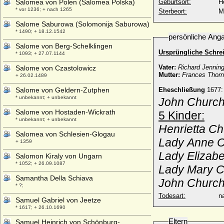
Salomea von Polen (Salomea Polska)
Geburtsort:
H
* vor 1236; + nach 1265
Sterbeort:
M
Salome Saburowa (Solomonija Saburowa)
* 1490; + 18.12.1542
persönliche Ang
Salome von Berg-Schelklingen
Ursprüngliche Schre
* 1093; + 27.07.1144
Vater:
Richard Jennin
Salome von Czastolowicz
Mutter:
Frances Thorn
+ 26.02.1489
Salome von Geldern-Zutphen
Eheschließung
1677:
* unbekannt; + unbekannt
John Churchi
Salome von Hostaden-Wickrath
5 Kinder:
* unbekannt; + unbekannt
Henrietta C
Salomea von Schlesien-Glogau
Lady Anne C
+ 1359
Lady Elizabe
Salomon Kiraly von Ungarn
* 1052; + 26.09.1087
Lady Mary C
Samantha Della Schiava
John Churchi
* ?;
Todesart:
na
Samuel Gabriel von Jeetze
* 1617; + 26.10.1690
Eltern
Samuel Heinrich von Schönburg-