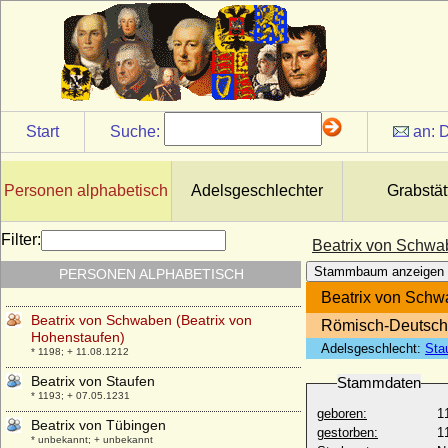
Beatrix von Portugal
* 1435; + 1462
Beatrix von Reifferscheid
* um 1309; + vor 18.05.1365
Beatrix von Rethel
* 1130; + 30.03.1185
Start
Suche:
an:
D
Beatrix von Rietberg
+ 1312/1325
Beatrix von Sachsen-Wittenberg
Personen alphabetisch
Adelsgeschlechter
Grabstät
* um 1310; + nach 26.02.1345
Beatrix von Savoyen
Filter:
Beatrix von Schwa
* 1223; + 1257
Stammbaum anzeigen
PERSONEN ALPHABETISCH
Beatrix von Schlesien-Glogau
* 1292; + 24.08.1322
Beatrix von Schw
Beatrix von Schwaben (Beatrix von
Römisch-Deutsch
Hohenstaufen)
Adelsgeschlecht:
Sta
* 1198; + 11.08.1212
Beatrix von Staufen
Stammdaten
* 1193; + 07.05.1231
geboren:
1
Beatrix von Tübingen
gestorben:
1
* unbekannt; + unbekannt