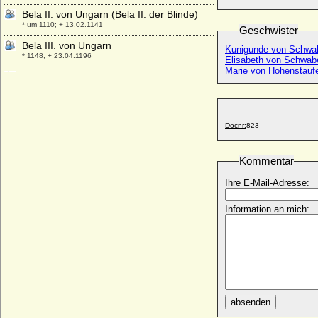
Bela II. von Ungarn (Bela II. der Blinde)
* um 1110; + 13.02.1141
Geschwister
Bela III. von Ungarn
Kunigunde von Schwa
* 1148; + 23.04.1196
Elisabeth von Schwabe
Marie von Hohenstauf
Bela IV. von Ungarn
* 1206; + 03.05.1270
Bela Scheiffart von Merode-Hemmersbach
* keine Daten; + keine Daten
Docnr:
823
Bela von Wenckheim, Baron
* 16.02.1811; + 07.07.1879
Kommentar
Benedikta Margarethe von Brockdorff
(Benedicte Marghrete von Brockdorff)
Ihre E-Mail-Adresse:
* 1678; + 07.06.1739
Information an mich:
Benedikta von der Pfalz-Simmern
* 14.03.1652; + 12.08.1730
Benigna Rosina von Herberstein
* 17.04.1647; + 01.02.1713
Benigna von Promnitz
* 24.03.1648; + 09.11.1702
absenden
Benigna von Starhemberg
* 1503 (1499 ?); + 1557