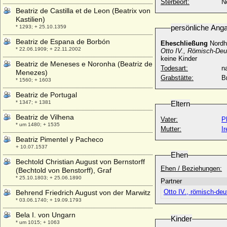
Sterbeort:
N
Beatriz de Castilla et de Leon (Beatrix von
Kastilien)
persönliche Ang
* 1293; + 25.10.1359
Beatriz de Espana de Borbón
Eheschließung
Nordh
* 22.06.1909; + 22.11.2002
Otto IV., Römisch-Deu
keine Kinder
Beatriz de Meneses e Noronha (Beatriz de
Todesart:
na
Menezes)
Grabstätte:
B
* 1560; + 1603
Beatriz de Portugal
* 1347; + 1381
Eltern
Beatriz de Vilhena
Vater:
P
* um 1480; + 1535
Mutter:
I
Beatriz Pimentel y Pacheco
+ 10.07.1537
Ehen
Bechtold Christian August von Bernstorff
Ehen / Beziehungen:
(Bechtold von Benstorff), Graf
* 25.10.1803; + 25.06.1890
Partner
Otto IV., römisch-deu
Behrend Friedrich August von der Marwitz
* 03.06.1740; + 19.09.1793
Bela I. von Ungarn
Kinder
* um 1015; + 1063