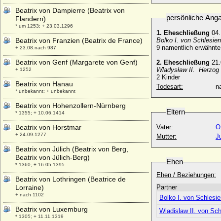
Beatrix von Dampierre (Beatrix von
persönliche Ang
Flandern)
* um 1253; + 23.03.1296
1. Eheschließung
04.
Beatrix von Franzien (Beatrix de France)
Bolko I. von Schlesien
9 namentlich erwähnt
+ 23.08.nach 987
Beatrix von Genf (Margarete von Genf)
2. Eheschließung
21.
Wladysław II. Herzog 
+ 1252
2 Kinder
Beatrix von Hanau
Todesart:
na
* unbekannt; + unbekannt
Beatrix von Hohenzollern-Nürnberg
Eltern
* 1355; + 10.06.1414
Beatrix von Horstmar
Vater:
O
+ 24.09.1277
Mutter:
J
Beatrix von Jülich (Beatrix von Berg,
Beatrix von Jülich-Berg)
Ehen
* 1360; + 16.05.1395
Ehen / Beziehungen:
Beatrix von Lothringen (Beatrice de
Lorraine)
Partner
+ nach 1102
Bolko I. von Schlesie
Beatrix von Luxemburg
Wladislaw II. von Sc
* 1305; + 11.11.1319