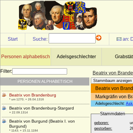
Beatrix von Baden
* 22.01.1492; + 04.04.1535
Beatrix von Bayern-München
* um 1403; + 12.03.1447
Beatrix von Blumenthal (Beate Elisabeth
von Blumenthal)
* keine Daten; + keine Daten
Start
Suche:
an:
D
Beatrix von Böhmen (Bozena
Premyslovna)
* 1227; + 25.05.1286
Personen alphabetisch
Adelsgeschlechter
Grabstät
Beatrix von Bourbon (Béatrice de
Bourgogne)
Filter:
Beatrix von Brand
* 1257; + 01.10.1310
Stammbaum anzeigen
PERSONEN ALPHABETISCH
Beatrix von Brabant
* 1225; + 11.09.1288
Beatrix von Bran
Beatrix von Brandenburg
Markgräfin von B
* um 1270; + 26.04.1316
Adelsgeschlecht:
Ask
Beatrix von Brandenburg-Stargard
+ 22.09.1314
Stammdaten
Beatrix von Burgund (Beatrix I. von
geboren:
u
Burgund)
gestorben:
2
* 1143; + 15.11.1184