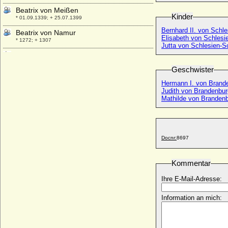
Beatrix von Meißen
Kinder
* 01.09.1339; + 25.07.1399
Bernhard II. von Schl
Beatrix von Namur
Elisabeth von Schlesi
* 1272; + 1307
Jutta von Schlesien-S
Beatrix von Mousson (Beatrix von Pfirt)
* um 1045; + 26.10.1092
Geschwister
Beatrix von Oberlothringen
Hermann I. von Brand
* vor 1020; + 18.04.1076
Judith von Brandenbur
Mathilde von Branden
Beatrix von Portugal
* 1435; + 1462
Beatrix von Reifferscheid
* um 1309; + vor 18.05.1365
Docnr:
8697
Beatrix von Rethel
* 1130; + 30.03.1185
Kommentar
Beatrix von Rietberg
+ 1312/1325
Ihre E-Mail-Adresse:
Beatrix von Sachsen-Wittenberg
* um 1310; + nach 26.02.1345
Information an mich:
Beatrix von Savoyen
* 1223; + 1257