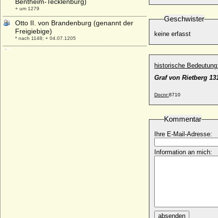
Bentheim-Tecklenburg)
+ um 1279
Geschwister
Otto II. von Brandenburg (genannt der
Freigiebige)
keine erfasst
* nach 1148; + 04.07.1205
Otto II. von Braunschweig-Göttingen (Otto
der Einäugige)
historische Bedeutung
* um 1380; + 18.02.1463
Graf von Rietberg 13
Otto II. von Braunschweig-Lüneburg (Otto
II. der Strenge)
Docnr:
8710
* um 1266; + 10.04.1330
Otto II. von Habsburg, Graf
Kommentar
+ 08.11.1111
Otto II. von Nassau-Dillenburg
Ihre E-Mail-Adresse:
* um 1300; + 1350
Information an mich:
Otto II. von Pommern-Stettin
* 1380; + 27.03.1428
Otto II. von Rietberg
+ 18.07.1389
Otto II. von Scheyern
+ 1122 ?
absenden