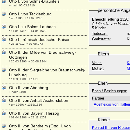
Otto I. von Solms-Braunfels
+ nach 05.03.1410
persönliche Ang
Otto I. von Tecklenburg
* um 1185; + 11.09.1263
Eheschließung
1326:
Adelheidis von Haller
Otto I. zu Solms-Laubach
5 Kinder
* 11.05.1496; + 14.05.1522
Todesart:
na
Grabstätte:
K
Otto I., römisch-deutscher Kaiser
* 23.11.912; + 07.05.973
Otto II. der Milde von Braunschweig-
Eltern
Göttingen
* 25.03.1290; + 30.08.1344
Vater:
K
Mutter:
M
Otto II. der Siegreiche von Braunschweig-
Lüneburg
* 1439; + 09.01.1471
Ehen
Otto II. von Abenberg
Ehen / Beziehungen:
+ nach 1108
Partner
Otto II. von Anhalt-Aschersleben
Adelheidis von Halle
* um 1260; + 1315/1316
Otto II. von Bayern, Herzog
* 07.04.1206; + 29.11.1253
Kinder
Otto II. von Bentheim (Otto II. von
Konrad III. von Rietbe