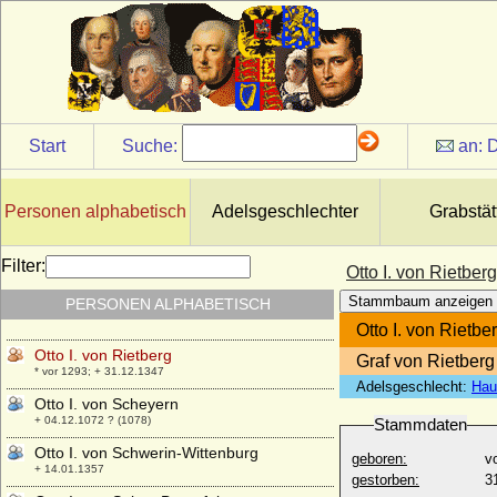
Otto I. von Nassau (Otto I. von Nassau-
Siegen)
* unbekannt; + 03.05.1289
Otto I. von Northeim (Otto II. Herzog von
Baiern)
* 1047; + 11.01.1083
Otto I. von Orlamünde, Markgraf von
Start
Suche:
an:
D
Meißen (Otto I. von Weimar)
+ 1067
Otto I. von Pfalz-Mosbach
Personen alphabetisch
Adelsgeschlechter
Grabstät
* 24.08.1390; + 05.07.1461
Otto I. von Pommern-Stettin
Filter:
Otto I. von Rietberg
* 31.08.1279; + 21.12.1344
Stammbaum anzeigen
PERSONEN ALPHABETISCH
Otto I. von Rheineck (Otto I. von Salm)
* 1080; + 1150
Otto I. von Rietbe
Otto I. von Rietberg
Graf von Rietberg
* vor 1293; + 31.12.1347
Adelsgeschlecht:
Hau
Otto I. von Scheyern
+ 04.12.1072 ? (1078)
Stammdaten
Otto I. von Schwerin-Wittenburg
geboren:
v
+ 14.01.1357
gestorben:
3