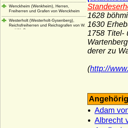
Standeserh
Wenckheim (Wenkheim), Herren,
Freiherren und Grafen von Wenckheim
1628 böhmi
Westerholt (Westerholt-Gysenberg),
1630 Erheb
Reichsfreiherren und Reichsgrafen von W.
und W.-G.
1758 Titel-
Wettiner
Wartenberg
Widmann (Ritter, Freiherren von
derer zu W
Widmann, Grafen von Widmann-
Sedlnitzky)
(
http://www
Wigeriche
Wilamowitz (von Wilamowitz-Möllendorf,
Freiherren und Grafen)
Wilczek (Freiherren und Pannerherren,
Reichsgrafen)
Angehörig
Windisch-Graetz
Adam von 
Winterfeld (Familie von Winterfeld)
Albrecht 
Wittelsbacher