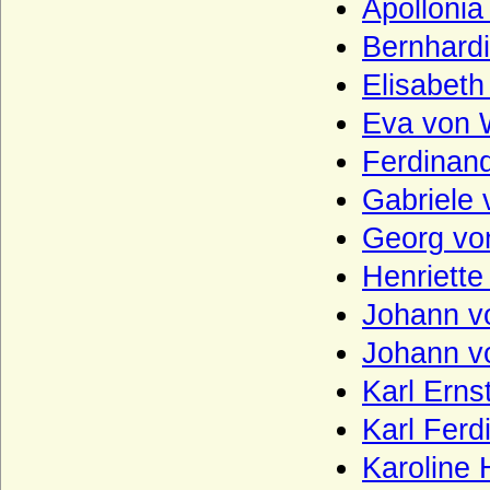
Apollonia
Wobeser (Herren von Wobeser)
Bernhardi
Wolff (Herren von Wolff)
Elisabeth
Wolff von Gudenberg
Eva von 
Wolff-Metternich
Ferdinand
Wrangel (Herren, Freiherren und Grafen
von Wrangel)
Gabriele 
Wratislaw von Mitrowicz (Böhmische
Georg von
Freiherren und Grafen, Reichsgrafen)
Henriette
Wrbna und Freudenthal
Johann vo
Wrede (bayerisches Adelgeschlecht),
Herren, Reichsfreiherren, Grafen und
Johann vo
Fürsten
Karl Erns
Wrede (westfälisches Adelsgeschlecht),
Herren, Freiherren und (schwedische)
Karl Ferd
Grafen von Wrede
Wreech (Herren und Grafen von Wreech)
Karoline 