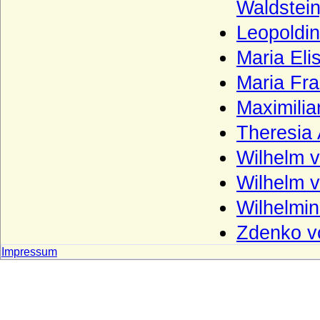
Waldstein
Wulffen (Anhalt-Magdeburg), Herren von
Wulffen
Leopoldin
Wulffen (Brandenburg; kurmärkisches
Adelsgeschlecht)
Maria Eli
Wulffen (Halberstadt), Herren von Wulffen
Maria Fra
(auch Freiherren)
Maximilia
Wustrow (Herren von Wustrow)
Theresia 
Wylich und Lottum (Herren von Wylich,
Herren, Freiherren und Grafen von Wylich
Wilhelm v
und Lottum)
Wilhelm v
Yorck von Wartenburg
Wilhelmi
Zähringer (Herzöge von Zähringen, Haus
Baden, Herzöge von Teck)
Zdenko vo
Zastrow (Herren von Zastrow)
Impressum
Zieten
Zollikofer und Altenklingen (Herren von
Zollikofer und Altenklingen)