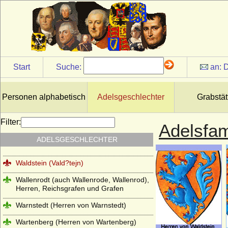
Vintzelberg (Vinzelberg), Herren von
Vintzelberg
Vitzthum von Eckstädt
Voß (von Voss), Herren und Grafen
Start
Suche:
an:
D
Wahlen-Jürgass (Herren von Wahlen-
Jürgass)
Waldbott von Bassenheim (Herren,
Personen alphabetisch
Adelsgeschlechter
Grabstät
Freiherren und Grafen Waldbott von
Bassenheim)
Filter:
Adelsfam
Waldemare (Haus Estridsson)
ADELSGESCHLECHTER
Waldow (Herren von Waldow)
Waldstein (Vald?tejn)
Wallenrodt (auch Wallenrode, Wallenrod),
Herren, Reichsgrafen und Grafen
Warnstedt (Herren von Warnstedt)
Wartenberg (Herren von Wartenberg)