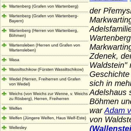
Wartenberg (Grafen von Wartenberg)
der Přemys
Wartenberg (Grafen von Wartenberg-
Markwartin
Bayern)
Adelsfamili
Wartenberg (Herren von Wartenberg,
Böhmen)
Wartenbe
rg
Wartensleben (Herren und Grafen von
Markwartin
Wartensleben)
Zdenek, der
Wasa
Waldstein" 
Wassiltschikow (Fürsten Wassiltschikow)
Geschichte
Wedel (Herren, Freiherren und Grafen
sich in meh
von Wedel)
Adelshaus s
Weichs (von Weichs zur Wenne, v. Weichs
zu Rösberg), Herren, Freiherren
Böhmen und
Welfen
war
Adam v
von Waldst
Welfen (Jüngere Welfen, Haus Welf-Este)
(Wallenstei
Wellesley