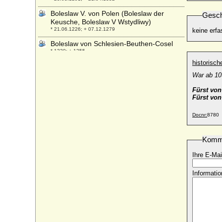
Boleslaw V. von Polen (Boleslaw der
Gesch
Keusche, Boleslaw V Wstydliwy)
* 21.06.1226; + 07.12.1279
keine erfa
Boleslaw von Schlesien-Beuthen-Cosel
* 1330; + 1355
historisc
Boleslaw VI. der Fromme von Großpolen-
Kalisch
War ab 10
* nach 1221; + 07.04.1279 (14.04.1279)
Fürst von
Bolko I. von Schlesien-Schweidnitz
Fürst von
(Boleslaw III. von Liegnitz)
* um 1253; + 09.11.1301
Docnr:
8780
Bolko II. von Schlesien-Schweidnitz-Jauer
* 1308 (1312 ?); + 28.07.1368
Komm
Bolko III. von Schlesien-Münsterberg
Ihre E-Mai
* 1344 (1348); + 13.06.1410
Bonacossa Borri
Informatio
+ 15.01.1321
Bona Sforza
* 02.02.1494; + 19.11.1557
Bonaventura von Rauch (Johann
Bonaventura von Rauch), Generalmajor