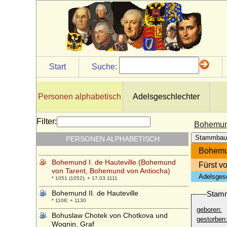
* 1355; + 1404
Bogislaw VIII. von Pommern-Stargard
* 1364; + 11.02.1418
Bogislaw X. von Pommern
* 03.06.1454; + 05.10.1523
Bogislaw XIII. von Pommern-Barth und
Start
Suche:
Pommern-Stettin
* 09.08.1544; + 07.03.1606
Bogislaw XIV. von Pommern
Personen alphabetisch
Adelsgeschlechter
* 31.03.1580; + 10.03.1637
Boguslaw Radziwill
Filter:
Bohemund
* 03.05.1620; + 31.12.1669
Stammbau
PERSONEN ALPHABETISCH
Boguslaw Radziwill
* 03.01.1809; + 02.01.1873
Bohemun
Bohemund I. de Hauteville (Bohemund
Fürst vo
von Tarent, Bohemund von Antiocha)
Adelsges
* 1051 (1052); + 17.03.1111
Bohemund II. de Hauteville
Stam
* 1108; + 1130
geboren:
Bohuslaw Chotek von Chotkova und
gestorben
Wognin, Graf