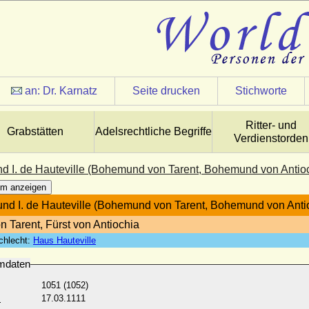
an:
Dr. Karnatz
Seite drucken
Stichworte
Ritter- und
Grabstätten
Adelsrechtliche Begriffe
Verdienstorden
 I. de Hauteville (Bohemund von Tarent, Bohemund von Antio
m anzeigen
d I. de Hauteville (Bohemund von Tarent, Bohemund von Anti
n Tarent, Fürst von Antiochia
chlecht:
Haus Hauteville
mdaten
1051 (1052)
:
17.03.1111