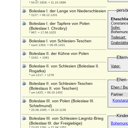
* 04.07.1829; + 11.10.1896
persö
Boleslaw I. der Lange von Niederschlesien
* 1127; + 08.12.1201
Eheschli
Boleslaw I. der Tapfere von Polen
Constance 
Sohn:
(Boleslaw I. Chrobry)
Bohemund 
* 967; + 17.06.1025
Todesart:
Boleslaw I. von Schlesien-Teschen
Grabstätte
* nach 1363; + 06.05.1431
Boleslaw II. der Kühne von Polen
Eltern
* 1042; + 1081
Boleslaw II. von Schlesien (Boleslaw II.
Vater:
Rogatka)
* um 1217; + 1278
Ehen
Boleslaw II. von Schlesien-Teschen
Ehen / Be
(Boleslaus II. von Teschen)
* um 1425; + 08.10.1452
Partner
Konstanz
Boleslaw III. von Polen (Boleslaw III.
Schiefmund)
* 20.08.1085; + 28.10.1138
Kinde
Boleslaw III. von Schlesien-Liegnitz-Brieg
(Boleslaw III. der Freigiebige)
Bohemund 
* 23.03.1291; + 21.04.1352