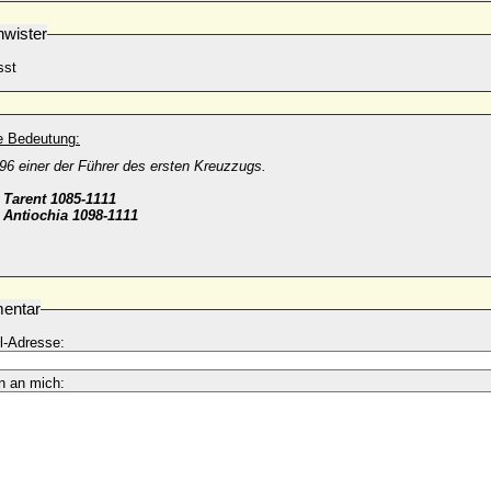
wister
sst
he Bedeutung:
96 einer der Führer des ersten Kreuzzugs.
 Tarent 1085-1111
 Antiochia 1098-1111
entar
l-Adresse:
n an mich: