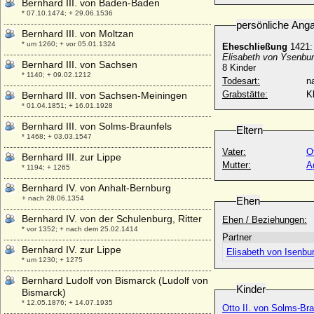
Bernhard III. von Baden-Baden
* 07.10.1474; + 29.06.1536
persönliche Ang
Bernhard III. von Moltzan
* um 1260; + vor 05.01.1324
Eheschließung
1421
Elisabeth von Ysenbur
Bernhard III. von Sachsen
8 Kinder
* 1140; + 09.02.1212
Todesart:
na
Grabstätte:
K
Bernhard III. von Sachsen-Meiningen
* 01.04.1851; + 16.01.1928
Bernhard III. von Solms-Braunfels
Eltern
* 1468; + 03.03.1547
Vater:
O
Bernhard III. zur Lippe
Mutter:
A
* 1194; + 1265
Bernhard IV. von Anhalt-Bernburg
+ nach 28.06.1354
Ehen
Bernhard IV. von der Schulenburg, Ritter
Ehen / Beziehungen:
* vor 1352; + nach dem 25.02.1414
Partner
Bernhard IV. zur Lippe
Elisabeth von Isenbu
* um 1230; + 1275
Bernhard Ludolf von Bismarck (Ludolf von
Kinder
Bismarck)
* 12.05.1876; + 14.07.1935
Otto II. von Solms-Bra