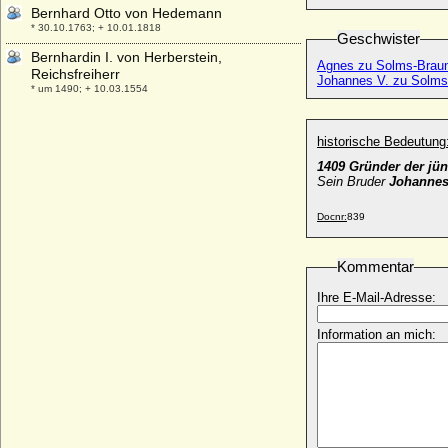
Bernhard Otto von Hedemann
* 30.10.1763; + 10.01.1818
Geschwister
Bernhardin I. von Herberstein,
Agnes zu Solms-Braun
Reichsfreiherr
Johannes V. zu Solms
* um 1490; + 10.03.1554
Bernhardin II. von Herberstein (Bernhard
II. von Herberstein), Freiherr
historische Bedeutung
* 1566; + 30.07.1624
1409 Gründer der jü
Bernhardina von Waldstein
Sein Bruder
Johannes
* ?; + 25.12.1575
Docnr:
839
Bernhard V. von Anhalt-Bernburg
+ 24.06.1429
Kommentar
Bernhard V. von der Schulenburg, Knappe
* vor 1366; + nach 1417
Ihre E-Mail-Adresse:
Bernhard V. zur Lippe
* um 1290; + vor 1365
Information an mich:
Bernhard VI. von Anhalt-Bernburg
+ 02.02.1468
Bernhard VI. zur Lippe
* ca. 1366; + 31.01.1415
Bernhard VII. d'Armagnac (Bernard VII.)