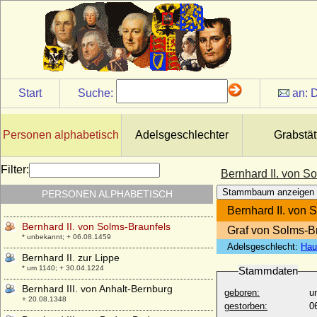
von Bentheim-Bentheim)
+ 1473
Bernhard II. von Moltzan (Bernd II. von
Moltzan, genannt der Böse, der böse
Bernd von Wolde)
* um 1452; + vor 24.08.1525
Bernhard II. von Sachsen (Bernhard II.
Start
Suche:
an:
D
Billung)
* nach 990; + 29.06.1059
Bernhard II. von Sachsen-Lauenburg
Personen alphabetisch
Adelsgeschlechter
Grabstät
* um 1380 (1385); + 16.07.1463
Bernhard II. von Sachsen-Meiningen
Filter:
Bernhard II. von S
* 17.12.1800; + 03.12.1882
Stammbaum anzeigen
PERSONEN ALPHABETISCH
Bernhard II. von Schlesien-Schweidnitz
* 1287; + 06.05.1326
Bernhard II. von 
Bernhard II. von Solms-Braunfels
Graf von Solms-B
* unbekannt; + 06.08.1459
Adelsgeschlecht:
Hau
Bernhard II. zur Lippe
* um 1140; + 30.04.1224
Stammdaten
Bernhard III. von Anhalt-Bernburg
geboren:
u
+ 20.08.1348
gestorben:
0