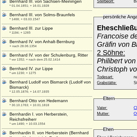
Bernhard III. von Sachsen-Meiningen
Sterbeort:
B
* 01.04.1851; + 16.01.1928
Bernhard III. von Solms-Braunfels
persönliche Ang
* 1468; + 03.03.1547
Eheschließ
Bernhard III. zur Lippe
* 1194; + 1265
Francoise d
Bernhard IV. von Anhalt-Bernburg
Gräfin von 
+ nach 28.06.1354
2 Söhne:
Bernhard IV. von der Schulenburg, Ritter
Philibert v
* vor 1352; + nach dem 25.02.1414
Christoph v
Bernhard IV. zur Lippe
* um 1230; + 1275
Todesart:
na
Bernhard Ludolf von Bismarck (Ludolf von
Grabstätte:
S
Bismarck)
* 12.05.1876; + 14.07.1935
Eltern
Bernhard Otto von Hedemann
* 30.10.1763; + 10.01.1818
Vater:
C
Mutter:
O
Bernhardin I. von Herberstein,
Reichsfreiherr
* um 1490; + 10.03.1554
Ehen
Bernhardin II. von Herberstein (Bernhard