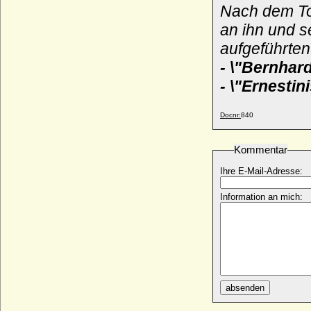
Nach dem To
Bernhard VIII. von der Schulenburg
(Bernhard der Lange von der
an ihn und 
Schulenburg)
* um 1427 (auch vor 1410 gen.); + 1469 (um 1470)
aufgeführten
Bernhard VIII. zur Lippe
- \"Bernhar
* 06.12.1527; + 15.04.1563
- \"Ernesti
Bernhard von Baden
* 27.05.1970;
Docnr:
840
Bernhard von Bismarck
* 24.07.1810; + 07.05.1893
Kommentar
Bernhard von der Marwitz
* 12.02.1824; + 31.03.1880
Ihre E-Mail-Adresse:
Bernhard von Italien
* um 797; + 17.04.818
Information an mich:
Bernhard von Jagow (Bernhard Erasmus
von Jagow)
* 02.04.1840; + 22.12.1916
Bernhard von Sachsen-Jena (Bernhard II.
von Sachsen-Jena)
* 14.10.1638; + 03.06.1678
absenden
Bernhard von Sachsen-Meiningen