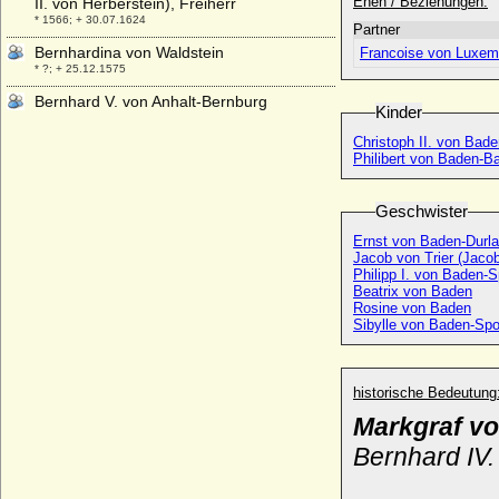
Ehen / Beziehungen:
II. von Herberstein), Freiherr
* 1566; + 30.07.1624
Partner
Bernhardina von Waldstein
Francoise von Luxem
* ?; + 25.12.1575
Bernhard V. von Anhalt-Bernburg
Kinder
+ 24.06.1429
Christoph II. von Bad
Bernhard V. von der Schulenburg, Knappe
Philibert von Baden-B
* vor 1366; + nach 1417
Bernhard V. zur Lippe
Geschwister
* um 1290; + vor 1365
Ernst von Baden-Durla
Bernhard VI. von Anhalt-Bernburg
Jacob von Trier (Jaco
+ 02.02.1468
Philipp I. von Baden-
Beatrix von Baden
Bernhard VI. zur Lippe
Rosine von Baden
* ca. 1366; + 31.01.1415
Sibylle von Baden-Sp
Bernhard VII. d'Armagnac (Bernard VII.)
* 1360; + 12.06.1418
historische Bedeutung
Bernhard VII. von Anhalt-Zerbst (Anhalt-
Dessau)
Markgraf v
* 17.03.1540; + 01.03.1570
Bernhard IV.
Bernhard VII. zur Lippe
* 1429; + 02.04.1511