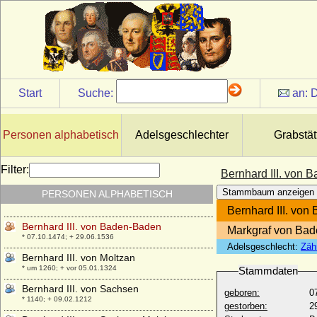
Billung)
* nach 990; + 29.06.1059
Bernhard II. von Sachsen-Lauenburg
* um 1380 (1385); + 16.07.1463
Bernhard II. von Sachsen-Meiningen
* 17.12.1800; + 03.12.1882
Start
Suche:
an:
D
Bernhard II. von Schlesien-Schweidnitz
* 1287; + 06.05.1326
Bernhard II. von Solms-Braunfels
Personen alphabetisch
Adelsgeschlechter
Grabstät
* unbekannt; + 06.08.1459
Bernhard II. zur Lippe
Filter:
Bernhard III. von 
* um 1140; + 30.04.1224
Stammbaum anzeigen
PERSONEN ALPHABETISCH
Bernhard III. von Anhalt-Bernburg
+ 20.08.1348
Bernhard III. vo
Bernhard III. von Baden-Baden
Markgraf von Ba
* 07.10.1474; + 29.06.1536
Adelsgeschlecht:
Zäh
Bernhard III. von Moltzan
* um 1260; + vor 05.01.1324
Stammdaten
Bernhard III. von Sachsen
geboren:
0
* 1140; + 09.02.1212
gestorben:
2