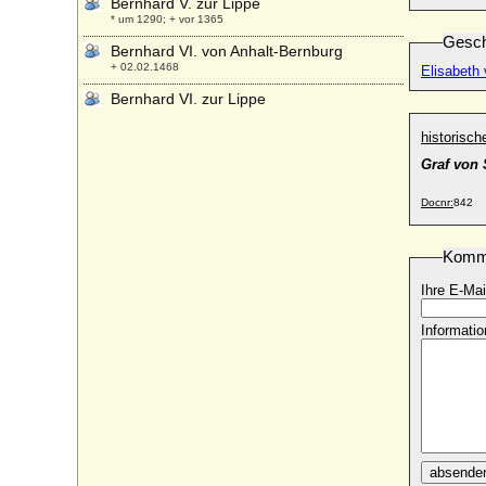
Bernhard V. zur Lippe
* um 1290; + vor 1365
Gesch
Bernhard VI. von Anhalt-Bernburg
+ 02.02.1468
Elisabeth
Bernhard VI. zur Lippe
* ca. 1366; + 31.01.1415
historisc
Bernhard VII. d'Armagnac (Bernard VII.)
* 1360; + 12.06.1418
Graf von 
Bernhard VII. von Anhalt-Zerbst (Anhalt-
Docnr:
842
Dessau)
* 17.03.1540; + 01.03.1570
Komm
Bernhard VII. zur Lippe
* 1429; + 02.04.1511
Ihre E-Mai
Bernhard VIII. von der Schulenburg
(Bernhard der Lange von der
Informatio
Schulenburg)
* um 1427 (auch vor 1410 gen.); + 1469 (um 1470)
Bernhard VIII. zur Lippe
* 06.12.1527; + 15.04.1563
Bernhard von Baden
* 27.05.1970;
absende