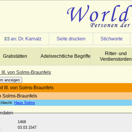
an:
Dr. Karnatz
Seite drucken
Stichworte
Ritter- und
Grabstätten
Adelsrechtliche Begriffe
Verdienstorden
III. von Solms-Braunfels
m anzeigen
d III. von Solms-Braunfels
n Solms-Braunfels
chlecht:
Haus Solms
mdaten
1468
:
03.03.1547