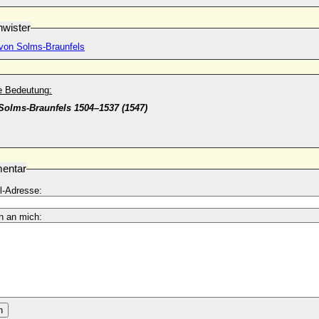
wister
 von Solms-Braunfels
he Bedeutung:
Solms-Braunfels 1504–1537 (1547)
entar
l-Adresse:
n an mich:
n