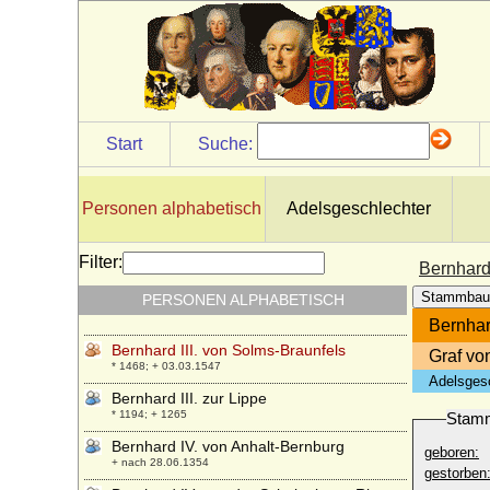
Bernhard II. von Solms-Braunfels
* unbekannt; + 06.08.1459
Bernhard II. zur Lippe
* um 1140; + 30.04.1224
Bernhard III. von Anhalt-Bernburg
+ 20.08.1348
Start
Suche:
Bernhard III. von Baden-Baden
* 07.10.1474; + 29.06.1536
Bernhard III. von Moltzan
Personen alphabetisch
Adelsgeschlechter
* um 1260; + vor 05.01.1324
Bernhard III. von Sachsen
Filter:
Bernhard 
* 1140; + 09.02.1212
Stammbau
PERSONEN ALPHABETISCH
Bernhard III. von Sachsen-Meiningen
* 01.04.1851; + 16.01.1928
Bernhar
Bernhard III. von Solms-Braunfels
Graf vo
* 1468; + 03.03.1547
Adelsges
Bernhard III. zur Lippe
* 1194; + 1265
Stam
Bernhard IV. von Anhalt-Bernburg
geboren:
+ nach 28.06.1354
gestorben