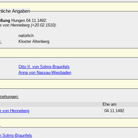
nliche Angaben
eßung
Hungen 04.11.1492:
e von Henneberg (+20.02.1510):
natürlich
:
Kloster Altenberg
Otto II. von Solms-Braunfels
Anna von Nassau-Wiesbaden
ziehungen:
Ehe am
e von Henneberg
04.11.1492
r
on Solms-Braunfels