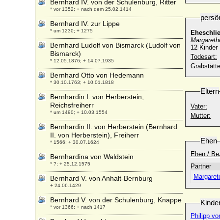
Bernhard IV. von der Schulenburg, Ritter
* vor 1352; + nach dem 25.02.1414
persö
Bernhard IV. zur Lippe
* um 1230; + 1275
Eheschli
Margareth
Bernhard Ludolf von Bismarck (Ludolf von
12 Kinder
Bismarck)
Todesart:
* 12.05.1876; + 14.07.1935
Grabstätte
Bernhard Otto von Hedemann
* 30.10.1763; + 10.01.1818
Eltern
Bernhardin I. von Herberstein,
Reichsfreiherr
Vater:
* um 1490; + 10.03.1554
Mutter:
Bernhardin II. von Herberstein (Bernhard
II. von Herberstein), Freiherr
Ehen
* 1566; + 30.07.1624
Ehen / Be
Bernhardina von Waldstein
* ?; + 25.12.1575
Partner
Margaret
Bernhard V. von Anhalt-Bernburg
+ 24.06.1429
Bernhard V. von der Schulenburg, Knappe
Kinde
* vor 1366; + nach 1417
Philipp v