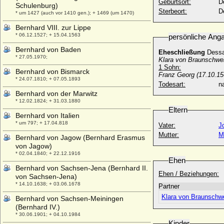
Geburtsort:
D
Schulenburg)
Sterbeort:
D
* um 1427 (auch vor 1410 gen.); + 1469 (um 1470)
Bernhard VIII. zur Lippe
* 06.12.1527; + 15.04.1563
persönliche Ang
Bernhard von Baden
Eheschließung
Dessa
* 27.05.1970;
Klara von Braunschwei
1 Sohn:
Bernhard von Bismarck
Franz Georg
(17.10.15
* 24.07.1810; + 07.05.1893
Todesart:
na
Bernhard von der Marwitz
* 12.02.1824; + 31.03.1880
Eltern
Bernhard von Italien
* um 797; + 17.04.818
Vater:
J
Mutter:
M
Bernhard von Jagow (Bernhard Erasmus
von Jagow)
* 02.04.1840; + 22.12.1916
Ehen
Bernhard von Sachsen-Jena (Bernhard II.
Ehen / Beziehungen:
von Sachsen-Jena)
* 14.10.1638; + 03.06.1678
Partner
Klara von Braunschwe
Bernhard von Sachsen-Meiningen
(Bernhard IV.)
* 30.06.1901; + 04.10.1984
Kinder