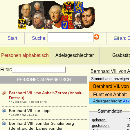
Bernhardina von Waldstein
* ?; + 25.12.1575
Bernhard V. von Anhalt-Bernburg
+ 24.06.1429
Bernhard V. von der Schulenburg, Knappe
* vor 1366; + nach 1417
Start
Suche:
an:
D
Bernhard V. zur Lippe
* um 1290; + vor 1365
Bernhard VI. von Anhalt-Bernburg
Personen alphabetisch
Adelsgeschlechter
Grabstät
+ 02.02.1468
Bernhard VI. zur Lippe
Filter:
Bernhard VII. von 
* ca. 1366; + 31.01.1415
Stammbaum anzeigen
PERSONEN ALPHABETISCH
Bernhard VII. d'Armagnac (Bernard VII.)
* 1360; + 12.06.1418
Bernhard VII. von
Bernhard VII. von Anhalt-Zerbst (Anhalt-
Fürst von Anhalt
Dessau)
Adelsgeschlecht:
Ask
* 17.03.1540; + 01.03.1570
Bernhard VII. zur Lippe
Stammdaten
* 1429; + 02.04.1511
geboren:
1
Bernhard VIII. von der Schulenburg
gestorben:
0
(Bernhard der Lange von der