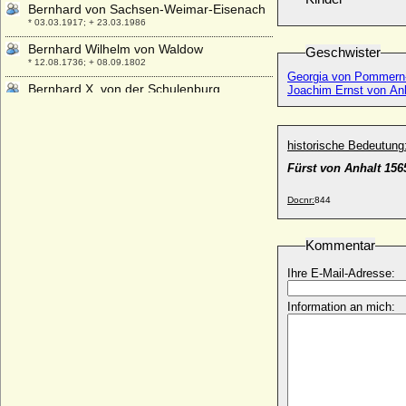
Bernhard von Sachsen-Weimar-Eisenach
* 03.03.1917; + 23.03.1986
Bernhard Wilhelm von Waldow
Geschwister
* 12.08.1736; + 08.09.1802
Georgia von Pommern
Bernhard X. von der Schulenburg
Joachim Ernst von An
* 1466; + 22.10.1509/11.03.1510
Bernhard XI. von der Schulenburg
* vor 1475; + 1500
historische Bedeutung
Bernhard zur Lippe
Fürst von Anhalt 15
* 26.08.1872; + 19.06.1934
Docnr:
844
Bernhard zur Lippe-Biesterfeld
* 29.06.1911; + 01.12.2004
Kommentar
Bernhardine Alexandrine von Westerholt-
Lembeck, Gräfin
Ihre E-Mail-Adresse:
* 16.11.1695; + 13.06.1757
Bernhardine Friederike von Blücher
Information an mich:
* 04.03.1786; + 14.03.1870
Bernhardine Rump
* 28.05.1780; + 22.01.1849
Bernhardine von Kalben
* 28.06.1822; + 07.03.1900