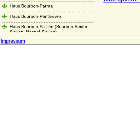
Haus Bourbon-Parma
Haus Bourbon-Penthièvre
Haus Bourbon-Sizilien (Bourbon-Beider-
Sizilien, Neapel-Sizilien)
Impressum
Haus Bourbon-Vendome
Haus Braganza
Haus Brienne
Haus Bruce
Haus Burgund - älteres Haus (Haus
Burgund-Portugal)
Haus Burgund - älteres Haus (Herzöge
von Burgund 1032-1361)
Haus Burgund-Ivrea
Haus Burgund - jüngeres Haus
(burgundische Valois)