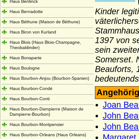
Haus Bentinck
Kinder legi
Haus Bernadotte
väterlicher
Haus Béthune (Maison de Béthune)
Stammhaus P
Haus Biron von Kurland
1397 von se
Haus Blois (Haus Blois-Champagne,
Theobaldinder)
sein zweite
Somerset
.
Haus Bonaparte
Beauforts, 
Haus Boulogne
bedeutendst
Haus Bourbon-Anjou (Bourbon-Spanien)
Haus Bourbon-Condé
Angehörig
Haus Bourbon-Conti
Joan Bea
Haus Bourbon-Dampierre (Maison de
John Beau
Dampierre-Bourbon)
Haus Bourbon-Montpensier
John Beau
Haus Bourbon-Orleans (Haus Orleans)
Margaret 