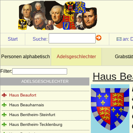
Haus Anjou - älteres Haus
Haus Anjou - jüngeres Haus (Haus Valois-
Anjou)
Haus Arenberg
Haus Auersperg
Start
Suche:
an:
D
Haus Auvergne-Poitou (Ramnulfiden)
Haus Avesnes
Personen alphabetisch
Adelsgeschlechter
Grabstät
Haus Avis
Filter:
Haus Be
Haus Barcelona
ADELSGESCHLECHTER
Haus Battenberg (Mountbatten)
Haus Beaufort
Haus Beauharnais
Haus Bentheim-Steinfurt
Haus Bentheim-Tecklenburg