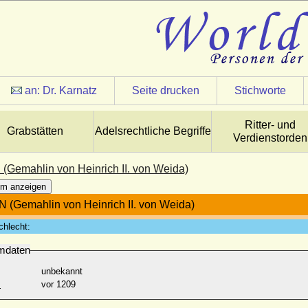
an:
Dr. Karnatz
Seite drucken
Stichworte
Ritter- und
Grabstätten
Adelsrechtliche Begriffe
Verdienstorden
 (Gemahlin von Heinrich II. von Weida)
m anzeigen
N (Gemahlin von Heinrich II. von Weida)
chlecht:
mdaten
unbekannt
:
vor 1209