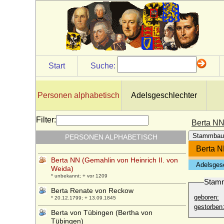
Bernhardine Rump
* 28.05.1780; + 22.01.1849
Bernhardine von Kalben
* 28.06.1822; + 07.03.1900
Bernhardine von Kerssenbrock
* 16.12.1805; + 26.01.1834
Start
Suche:
Bernhardine von Sass
+ 1806
Bernhardine von Waldburg zu Wolfegg
Personen alphabetisch
Adelsgeschlechter
* 11.01.1772; + 06.07.1835
Bernolf von Gemmingen zu Bürg
Filter:
Berta NN
+ 1609
Stammbau
PERSONEN ALPHABETISCH
Berta Czuber (Bertha Czuber)
* 05.12.1879; + 05.07.1979
Berta N
Berta NN (Gemahlin von Heinrich II. von
Adelsges
Weida)
* unbekannt; + vor 1209
Stam
Berta Renate von Reckow
geboren:
* 20.12.1799; + 13.09.1845
gestorben
Berta von Tübingen (Bertha von
Tübingen)