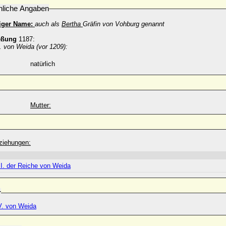
nliche Angaben
diger Name:
auch als
Bertha
Gräfin von Vohburg genannt
eßung
1187:
I. von Weida (vor 1209):
natürlich
Mutter:
ziehungen:
II. der Reiche von Weida
r
V. von Weida