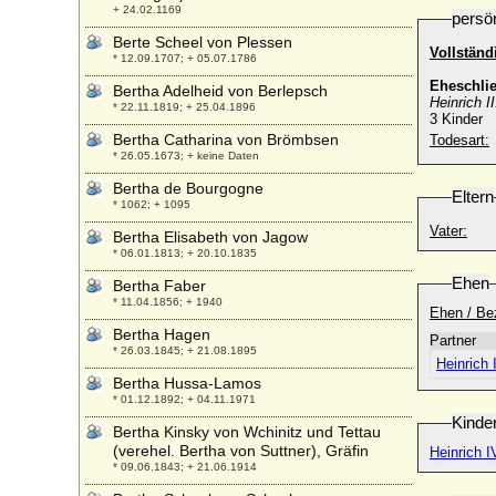
+ 24.02.1169
persö
Berte Scheel von Plessen
Vollstän
* 12.09.1707; + 05.07.1786
Eheschli
Bertha Adelheid von Berlepsch
Heinrich I
* 22.11.1819; + 25.04.1896
3 Kinder
Bertha Catharina von Brömbsen
Todesart:
* 26.05.1673; + keine Daten
Bertha de Bourgogne
Eltern
* 1062; + 1095
Vater:
Bertha Elisabeth von Jagow
* 06.01.1813; + 20.10.1835
Ehen
Bertha Faber
* 11.04.1856; + 1940
Ehen / Be
Bertha Hagen
Partner
* 26.03.1845; + 21.08.1895
Heinrich 
Bertha Hussa-Lamos
* 01.12.1892; + 04.11.1971
Kinde
Bertha Kinsky von Wchinitz und Tettau
(verehel. Bertha von Suttner), Gräfin
Heinrich I
* 09.06.1843; + 21.06.1914