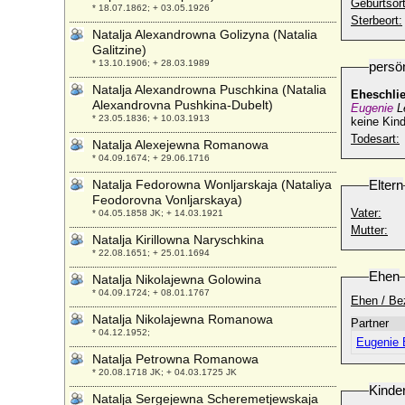
Geburtsort
* 18.07.1862; + 03.05.1926
Sterbeort:
Natalja Alexandrowna Golizyna (Natalia
Galitzine)
* 13.10.1906; + 28.03.1989
persö
Natalja Alexandrowna Puschkina (Natalia
Eheschli
Alexandrovna Pushkina-Dubelt)
Eugenie
L
* 23.05.1836; + 10.03.1913
keine Kind
Todesart:
Natalja Alexejewna Romanowa
* 04.09.1674; + 29.06.1716
Natalja Fedorowna Wonljarskaja (Nataliya
Eltern
Feodorovna Vonljarskaya)
Vater:
* 04.05.1858 JK; + 14.03.1921
Mutter:
Natalja Kirillowna Naryschkina
* 22.08.1651; + 25.01.1694
Ehen
Natalja Nikolajewna Golowina
* 04.09.1724; + 08.01.1767
Ehen / Be
Natalja Nikolajewna Romanowa
Partner
* 04.12.1952;
Eugenie 
Natalja Petrowna Romanowa
* 20.08.1718 JK; + 04.03.1725 JK
Kinde
Natalja Sergejewna Scheremetjewskaja