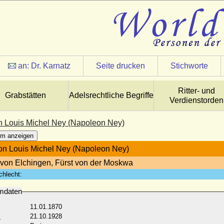
an:
Dr. Karnatz
Seite drucken
Stichworte
Ritter- und
Grabstätten
Adelsrechtliche Begriffe
Verdienstorden
 Louis Michel Ney (Napoleon Ney)
m anzeigen
n Louis Michel Ney (Napoleon Ney)
von Elchingen, Fürst von der Moskwa
chlecht:
mdaten
11.01.1870
:
21.10.1928