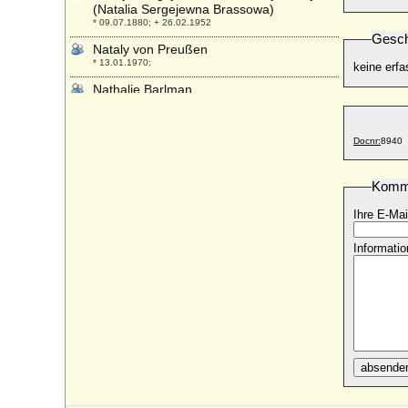
(Natalia Sergejewna Brassowa)
* 09.07.1880; + 26.02.1952
Gesch
Nataly von Preußen
* 13.01.1970;
keine erfa
Nathalie Barlman
* 1971;
Nathalie Vogel von Friesenhof, Gräfin von
Docnr:
8940
Welsburg
* 08.04.1854; + 09.01.1937
Niccolo II. von Este
Komm
* 17.05.1338; + 26.03.1388
Ihre E-Mai
Niccolo III. von Este (Niccolo III. d'Este)
* 09.11.1383; + 26.12.1441
Informatio
Nicholas Joseph Clary (Nicolas Joseph
Clary)
* 26.03.1760; + 06.06.1823
Nicholas Knatchbull (Hon. Nicholas
Knatchbull)
* 18.11.1964; + 27.08.1979
absende
Nicholas Knatchbull (Hon. Nicholas
Knatchbull)
* 15.05.1981;