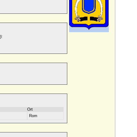
):
Ort
Rom