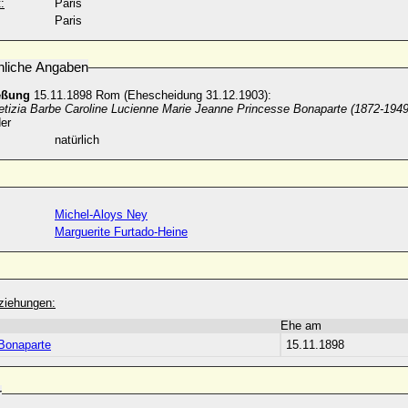
:
Paris
Paris
nliche Angaben
eßung
15.11.1898 Rom (Ehescheidung 31.12.1903):
etizia Barbe Caroline Lucienne Marie Jeanne Princesse Bonaparte (1872-1949
er
natürlich
Michel-Aloys Ney
Marguerite Furtado-Heine
ziehungen:
Ehe am
Bonaparte
15.11.1898
r