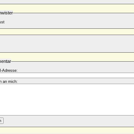
wister
sst
entar
l-Adresse:
n an mich:
n