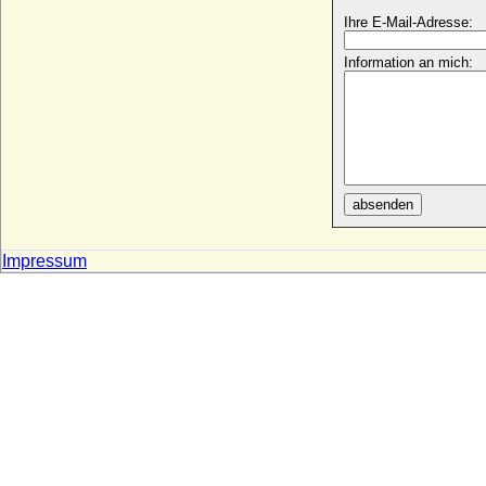
Philippine Freiin Knigge (Philippine
Ihre E-Mail-Adresse:
Auguste Amalie Freiin Knigge)
* 25.11.1775; + 10.12.1841
Information an mich:
Philippine Friederike von dem Bussche-
Lohe
* 1751; + 28.04.1778
Philippine Henriette von Hohenlohe-
Langenburg
* 15.11.1679; + 14.01.1751
absenden
Philippine Johanna Elisabeth von
Ernsthausen
* 1768; + 1828
Impressum
Philippine Louise zu Stolberg-Gedern
* 20.10.1705; + 01.11.1744
Philippine Luise von Wackenitz (Philippine
Luise von Wakenitz)
* 19.03.1696; + 14.02.1778
Philippine von Wrede, Freiin
* 04.03.1734; + 08.03.1804
Philippine Welser
* 1527; + 24.04.1580
Philippine zu Isenburg und Büdingen in