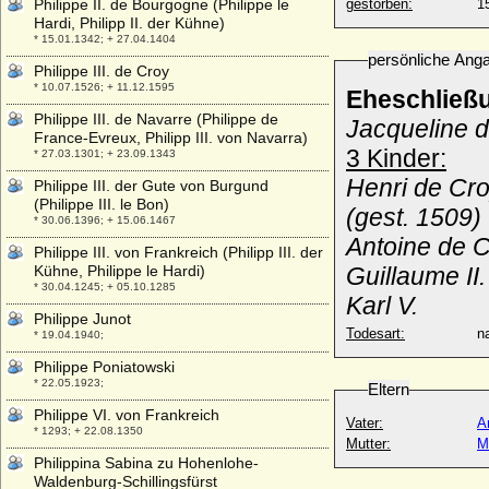
Philippe II. de Bourgogne (Philippe le
gestorben:
1
Hardi, Philipp II. der Kühne)
* 15.01.1342; + 27.04.1404
persönliche Ang
Philippe III. de Croy
* 10.07.1526; + 11.12.1595
Eheschließ
Philippe III. de Navarre (Philippe de
Jacqueline 
France-Evreux, Philipp III. von Navarra)
3 Kinder:
* 27.03.1301; + 23.09.1343
Henri de Cro
Philippe III. der Gute von Burgund
(Philippe III. le Bon)
(gest. 1509)
* 30.06.1396; + 15.06.1467
Antoine de C
Philippe III. von Frankreich (Philipp III. der
Kühne, Philippe le Hardi)
Guillaume II
* 30.04.1245; + 05.10.1285
Karl V.
Philippe Junot
Todesart:
na
* 19.04.1940;
Philippe Poniatowski
* 22.05.1923;
Eltern
Philippe VI. von Frankreich
Vater:
A
* 1293; + 22.08.1350
Mutter:
M
Philippina Sabina zu Hohenlohe-
Waldenburg-Schillingsfürst