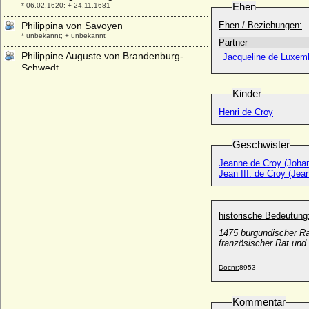
Ehen
* 06.02.1620; + 24.11.1681
Philippina von Savoyen
Ehen / Beziehungen:
* unbekannt; + unbekannt
Partner
Philippine Auguste von Brandenburg-
Jacqueline de Luxem
Schwedt
* 10.10.1745; + 01.05.1800
Kinder
Philippine Caroline von Oettingen-Baldern-
Katzenstein
Henri de Croy
* 18.05.1776; + 18.03.1842
Philippine Charlotte von Preußen
Geschwister
* 13.03.1716; + 16.02.1801
Jeanne de Croy (Joha
Philippine Christine Tugendreich von
Jean III. de Croy (Jea
Bröcker
* 20.05.1778; + 04.09.1831
Philippine de la Marck
historische Bedeutung
+ 1537
1475 burgundischer R
Philippine Elisabeth Caesar
französischer Rat un
* 06.03.1686; + 14.08.1744
Docnr:
8953
Philippine Elisabeth von Arnim a.d.H. Alt-
Suckow
* 17.09.1690; + 2.04.1746/04.09.1746
Kommentar