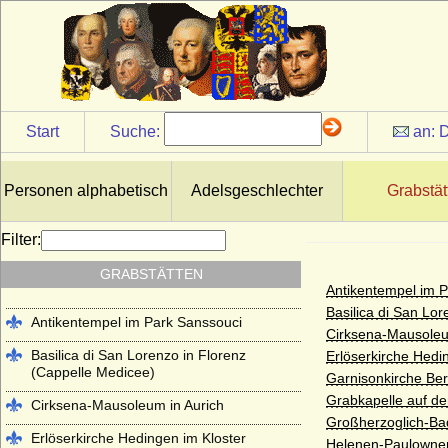
Start
Suche:
an:
D
Personen alphabetisch
Adelsgeschlechter
Grabstät
Filter:
GRABSTÄTTEN
Antikentempel im 
Basilica di San Lo
Antikentempel im Park Sanssouci
Cirksena-Mausoleu
Basilica di San Lorenzo in Florenz
Erlöserkirche Hedi
(Cappelle Medicee)
Garnisonkirche Berl
Grabkapelle auf d
Cirksena-Mausoleum in Aurich
Großherzoglich-Ba
Erlöserkirche Hedingen im Kloster
Helenen-Paulownen