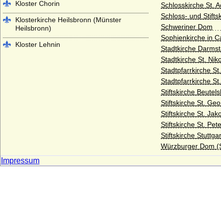
Kloster Chorin
Schlosskirche St. A
Schloss- und Stifts
Klosterkirche Heilsbronn (Münster
Schweriner Dom
Heilsbronn)
Sophienkirche in C
Kloster Lehnin
Stadtkirche Darmst
Stadtkirche St. Ni
Lambertikirche in Aurich
Stadtpfarrkirche S
Marienkirche Hanau (ehemals Reformierte
Stadtpfarrkirche St
Kirche Hanau)
Stiftskirche Beutel
Martinskirche Kassel
Stiftskirche St. Ge
Stiftskirche St. Ja
Mausoleum im Schlosspark
Stiftskirche St. Pe
Charlottenburg
Stiftskirche Stuttgar
Mausoleum im Schlosspark Rumpenheim
Würzburger Dom (S
(Offenbach a.M.)
Impressum
Mausoleum Stadthagen
Parkfriedhof Meiningen
Schelfkirche Schwerin (St. Nikolai-Kirche
zu Schwerin)