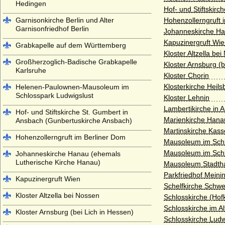
Hedingen
Hof- und Stiftskir
Garnisonkirche Berlin und Alter
Hohenzollerngruft 
Garnisonfriedhof Berlin
Johanneskirche Ha
Kapuzinergruft Wi
Grabkapelle auf dem Württemberg
Kloster Altzella be
Großherzoglich-Badische Grabkapelle
Kloster Arnsburg (b
Karlsruhe
Kloster Chorin
Klosterkirche Heil
Helenen-Paulownen-Mausoleum im
Schlosspark Ludwigslust
Kloster Lehnin
Lambertikirche in A
Hof- und Stiftskirche St. Gumbert in
Marienkirche Hana
Ansbach (Gunbertuskirche Ansbach)
Martinskirche Kass
Hohenzollerngruft im Berliner Dom
Mausoleum im Schl
Mausoleum im Sch
Johanneskirche Hanau (ehemals
Lutherische Kirche Hanau)
Mausoleum Stadth
Parkfriedhof Meini
Kapuzinergruft Wien
Schelfkirche Schwer
Kloster Altzella bei Nossen
Schlosskirche (Hofk
Schlosskirche im Al
Kloster Arnsburg (bei Lich in Hessen)
Schlosskirche Lud