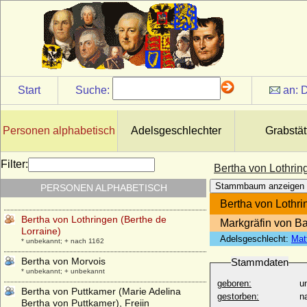
Bertha von Groitzsch
* um 1090; + 16.05.1144
Bertha von Hessen-Philippsthal-Barchfeld
* 25.10.1874; + 19.02.1919
Bertha von Holland
* 1055; + 1094
Start
Suche:
an:
D
Bertha von Holleben
* 16.11.1818; + 30.11.1904
Bertha von Honlage
Personen alphabetisch
Adelsgeschlechter
Grabstät
* um 1330 ?; + ?
Bertha von Hünerbein
Filter:
Bertha von Lothrin
* 20.03.1799; + 24.01.1859
Stammbaum anzeigen
PERSONEN ALPHABETISCH
Bertha von Kolowrat-Krakowsky
* 21.06.1890; + 29.01.1982
Bertha von Lothri
Bertha von Lothringen (Berthe de
Markgräfin von B
Lorraine)
Adelsgeschlecht:
Mat
* unbekannt; + nach 1162
Bertha von Morvois
Stammdaten
* unbekannt; + unbekannt
geboren:
u
Bertha von Puttkamer (Marie Adelina
gestorben:
n
Bertha von Puttkamer), Freiin