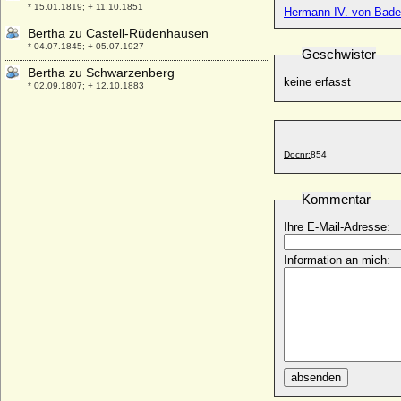
* 15.01.1819; + 11.10.1851
Hermann IV. von Bad
Bertha zu Castell-Rüdenhausen
* 04.07.1845; + 05.07.1927
Geschwister
Bertha zu Schwarzenberg
keine erfasst
* 02.09.1807; + 12.10.1883
Berthold von Hohenzollern-Nürnberg
(Berthold von Eichstätt)
* 1320; + 13.09.1365
Docnr:
854
Berthold I. von Zähringen (Berthold I. der
Bärtige)
* um 1000; + 06.11.1078
Kommentar
Berthold II. von Zähringen
Ihre E-Mail-Adresse:
* um 1050; + 12.04.1111
Berthold III. im Breisgau (Bezelin von
Information an mich:
Villingen)
* um 985; + 15.07.1024
Berthold III. von Zähringen
* um 1085; + 03.03.1122
Berthold IV. (VI.) von Andechs-Meranien
* um 1152; + 12.08.1204
absenden
Berthold IV. von Zähringen