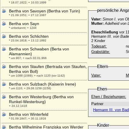
* 18.07.1822; + 10.03.1899
persönliche Ang
Bertha von Savoyen (Bertha von Turin)
* 21.09.1051; + 27.12.1087
Vater:
Simon I. von Ob
Bertha von Sayn
Mutter:
Adelheid von 
* unbekannt; + 1244
Eheschließung
vor 1
Bertha von Schlichten
Hermann III. von Bade
2 Kinder
* 23.04.1818; + 13.12.1892
Todesart:
na
Bertha von Schwaben (Berta von
Grabstätte:
S
Alamannien)
* um 907; + nach 02.01.966
Eltern
Bertha von Staufen (Bertrada von Staufen,
Bertha von Boll)
Vater:
M
* um 1088 (1089); + nach 1120 (vor 1142)
Bertha von Sulzbach (Kaiserin Irene)
Ehen
* um 1110; + 29.08.1159 (1158)
Bertha von Westerburg (Bertha von
Ehen / Beziehungen:
Runkel-Westerburg)
Partner
+ 24.12.1418
Hermann III. von Bad
Bertha von Winterfeld
* 01.09.1847; + 30.11.1916
Kinder
Bertha Wilhelmine Franziska von Werder