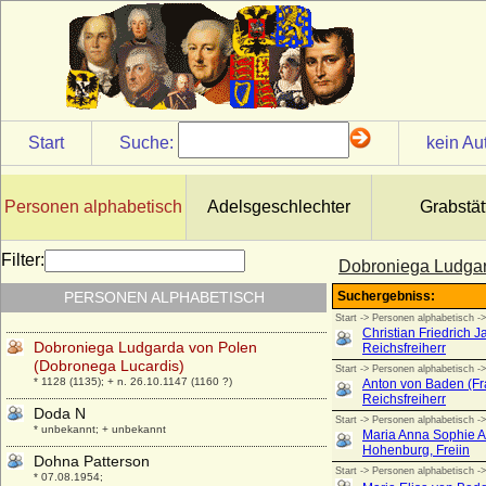
Dinnies von der Osten
* 21.05.1929;
Ditlev Brockdorff
* 1600; + 1670
Ditlev Reventlow (Ditlev von Reventlow)
* 04.04.1600; + 13.08.1664
Start
Suche:
kein Au
Djordje Petrovic, genannt Kara Djordje
* 1762; + 13.07.1817
Personen alphabetisch
Adelsgeschlechter
Grabstät
Dmitri Iwanowitsch Donskoi von Moskau
(Dmitri Donskoi)
* 12.10.1350; + 19.05.1389
Filter:
Dobroniega Ludgar
Dobronega Maria Wladimirowna
PERSONEN ALPHABETISCH
Kiewskaja
* 1012; + 1087
Dobroniega Ludgarda von Polen
(Dobronega Lucardis)
* 1128 (1135); + n. 26.10.1147 (1160 ?)
Doda N
* unbekannt; + unbekannt
Dohna Patterson
* 07.08.1954;