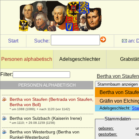
Bertha von Morvois
* unbekannt; + unbekannt
Bertha von Puttkamer (Marie Adelina
Bertha von Puttkamer), Freiin
* 18.07.1822; + 10.03.1899
Bertha von Savoyen (Bertha von Turin)
Start
Suche:
an:
D
* 21.09.1051; + 27.12.1087
Bertha von Sayn
* unbekannt; + 1244
Personen alphabetisch
Adelsgeschlechter
Grabstät
Bertha von Schlichten
* 23.04.1818; + 13.12.1892
Filter:
Bertha von Staufen
Bertha von Schwaben (Berta von
Stammbaum anzeigen
PERSONEN ALPHABETISCH
Alamannien)
* um 907; + nach 02.01.966
Bertha von Staufe
Bertha von Staufen (Bertrada von Staufen,
Gräfin von Elchin
Bertha von Boll)
Adelsgeschlecht:
Sta
* um 1088 (1089); + nach 1120 (vor 1142)
Bertha von Sulzbach (Kaiserin Irene)
Stammdaten
* um 1110; + 29.08.1159 (1158)
geboren:
u
Bertha von Westerburg (Bertha von
gestorben:
n
Runkel-Westerburg)