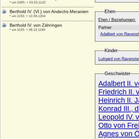
* um 1085; + 03.03.1122
Ehen
Berthold IV. (VI.) von Andechs-Meranien
* um 1152; + 12.08.1204
Ehen / Beziehungen:
Berthold IV. von Zähringen
Partner
* um 1125; + 08.12.1186
Adalbert von Ravenst
Berthold V. von Neuffen, Marstetten und
Graisbach
* 1304; + 1342
Kinder
Berthold V. von Zähringen (Berchthold V.)
Luitgard von Ravenste
* 1160; + 18.02.1218
Berthold von Baden
Geschwister
* 24.02.1906; + 27.10.1963
Adalbert II. 
Berthold von Ploetz (Friedrich August
Berthold von Ploetz-Döllingen)
Friedrich II
* 09.08.1844; + 24.07.1898
Heinrich II. 
Berthold von Ploetz gen. von Krause
Konrad III.,
(Berthold Hans Heinrich von Ploetz)
* 14.03.1903; + 1998
Leopold IV. 
Bertila von Spoleto
Otto von Frei
+ 915
Agnes von Ö
Bertrada von Laon (Bertrada die Jüngere,