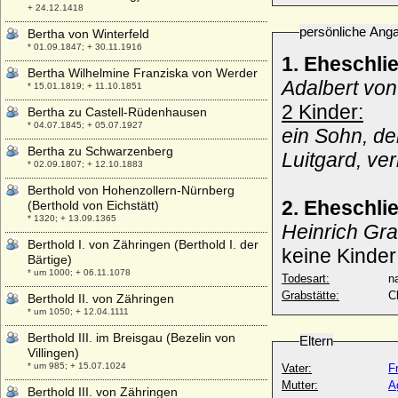
+ 24.12.1418
persönliche Ang
Bertha von Winterfeld
* 01.09.1847; + 30.11.1916
1. Eheschli
Bertha Wilhelmine Franziska von Werder
Adalbert von
* 15.01.1819; + 11.10.1851
2 Kinder:
Bertha zu Castell-Rüdenhausen
* 04.07.1845; + 05.07.1927
ein Sohn, de
Bertha zu Schwarzenberg
Luitgard, ve
* 02.09.1807; + 12.10.1883
Berthold von Hohenzollern-Nürnberg
2. Eheschli
(Berthold von Eichstätt)
* 1320; + 13.09.1365
Heinrich Gra
Berthold I. von Zähringen (Berthold I. der
keine Kinder
Bärtige)
* um 1000; + 06.11.1078
Todesart:
na
Grabstätte:
Ch
Berthold II. von Zähringen
* um 1050; + 12.04.1111
Berthold III. im Breisgau (Bezelin von
Eltern
Villingen)
* um 985; + 15.07.1024
Vater:
F
Mutter:
A
Berthold III. von Zähringen