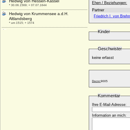
Hedwig von Hessen-Kassel
Ehen / Beziehungen:
* 30.06.1569; + 07.07.1644
Partner
Hedwig von Krummensee a.d.H.
Friedrich I. von Breh
Altlandsberg
* um 1515; + 1574
Hedwig von Lobkowicz
Kinder
* 15.09.1829; + 19.10.1852
Hedwig von Lobkowicz
Geschwister
* 25.06.1894; + 07.10.1966
Hedwig von Maltzahn, Freiin
keine erfasst
* 24.03.1836; + 11.06.1895
Hedwig von Maubeuge
* 12.06.1846; + 01.11.1921
Docnr:
9005
Hedwig von Meißen
* 1210; + vor 1229
Hedwig von Oldenburg
Kommentar
+ nach 1289/nach 1296
Ihre E-Mail-Adresse:
Hedwig von Pommern
* unbekannt; + unbekannt
Information an mich:
Hedwig von Ravensberg
* vor 1315; + 05.12.1334