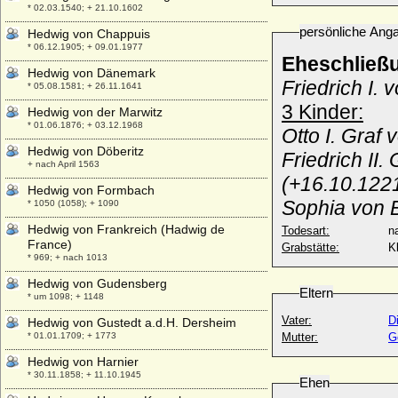
* 02.03.1540; + 21.10.1602
persönliche Ang
Hedwig von Chappuis
* 06.12.1905; + 09.01.1977
Eheschließ
Hedwig von Dänemark
Friedrich I. 
* 05.08.1581; + 26.11.1641
3 Kinder:
Hedwig von der Marwitz
* 01.06.1876; + 03.12.1968
Otto I. Graf
Hedwig von Döberitz
Friedrich II
+ nach April 1563
(+16.10.122
Hedwig von Formbach
Sophia von B
* 1050 (1058); + 1090
Hedwig von Frankreich (Hadwig de
Todesart:
na
France)
Grabstätte:
K
* 969; + nach 1013
Hedwig von Gudensberg
Eltern
* um 1098; + 1148
Vater:
D
Hedwig von Gustedt a.d.H. Dersheim
* 01.01.1709; + 1773
Mutter:
G
Hedwig von Harnier
* 30.11.1858; + 11.10.1945
Ehen