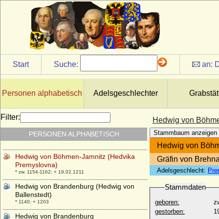
* 20.02.1669; + 05.04.1738
Hedwig Ulrike von Taube (Hedvig Ulrika
Taube)
* 1714; + 11.02.1744
Hedwig von Andechs-Meranien
* ca. 1170; + 15.10.1243
Start
Suche:
an:
D
Hedwig von Anhalt
+ 21.12.1259
Hedwig von Bentheim
Personen alphabetisch
Adelsgeschlechter
Grabstät
* vor 06.03.1324; + nach 1371
Hedwig von Berge und Herrendorf
Filter:
Hedwig von Böhme
* um 1652; + 29.01.1684
Stammbaum anzeigen
PERSONEN ALPHABETISCH
Hedwig von Beust, Freiin
* 27.03.1851; + 06.09.1921
Hedwig von Böhm
Hedwig von Böhmen-Jamnitz (Hedvika
Gräfin von Brehn
Premyslovna)
Adelsgeschlecht:
Pre
* zw. 1154-1162; + 19.02.1211
Hedwig von Brandenburg (Hedwig von
Stammdaten
Ballenstedt)
geboren:
z
* 1140; + 1203
gestorben:
1
Hedwig von Brandenburg