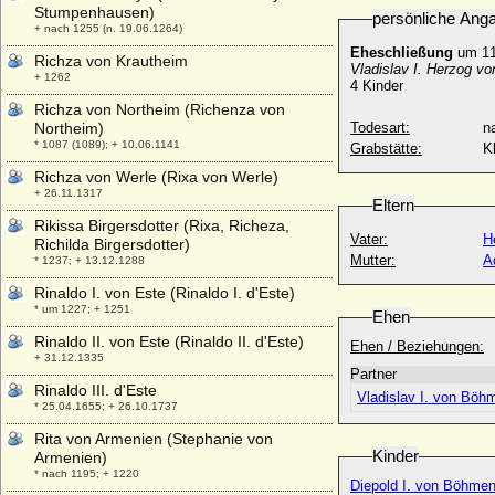
Stumpenhausen)
persönliche Ang
+ nach 1255 (n. 19.06.1264)
Eheschließung
um 11
Richza von Krautheim
Vladislav I. Herzog v
+ 1262
4 Kinder
Richza von Northeim (Richenza von
Northeim)
Todesart:
na
* 1087 (1089); + 10.06.1141
Grabstätte:
K
Richza von Werle (Rixa von Werle)
+ 26.11.1317
Eltern
Rikissa Birgersdotter (Rixa, Richeza,
Vater:
H
Richilda Birgersdotter)
Mutter:
A
* 1237; + 13.12.1288
Rinaldo I. von Este (Rinaldo I. d'Este)
* um 1227; + 1251
Ehen
Rinaldo II. von Este (Rinaldo II. d'Este)
Ehen / Beziehungen:
+ 31.12.1335
Partner
Rinaldo III. d'Este
Vladislav I. von Böh
* 25.04.1655; + 26.10.1737
Rita von Armenien (Stephanie von
Kinder
Armenien)
* nach 1195; + 1220
Diepold I. von Böhmen