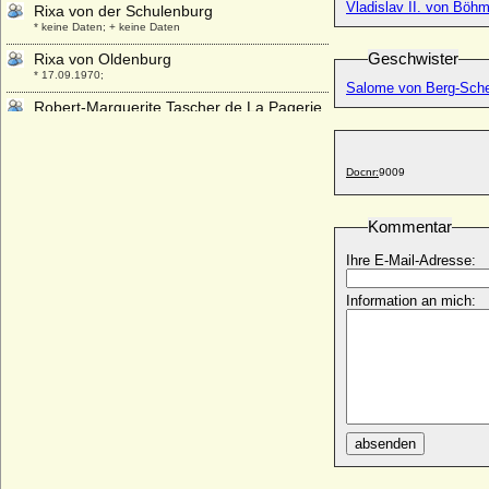
Vladislav II. von Böh
Rixa von der Schulenburg
* keine Daten; + keine Daten
Geschwister
Rixa von Oldenburg
* 17.09.1970;
Salome von Berg-Sche
Robert-Marguerite Tascher de La Pagerie
* 05.03.1740; + 18.03.1806
Robert Bee
* 02.09.1918;
Docnr:
9009
Robert Charles Bentinck, Graf
* 05.12.1875; + 12.03.1932
Kommentar
Robert de Afif-Gessaphe
Ihre E-Mail-Adresse:
* 30.11.1916; + 13.12.1978
Robert de Bourgogne (Robert von
Information an mich:
Burgund)
* 1300; + 1315
Robert de Bruce (Robert de Brus, Robert
VI. Bruce)
* 1243 oder 1253; + 1304
Robert de Courtenay (Robert I. de
absenden
Courtenay)
* 1201 ?; + 1228