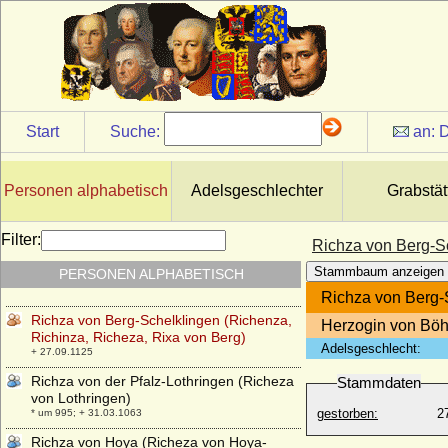
von Hennegau, Richilde von Egisheim ?)
* 1020; + 15.03.1086
Richildis von der Provence (Richildis von
Metz)
* um 845; + 02.06.910
Richiza von Dänemark (Richsa von
Dänemark)
Start
Suche:
an:
D
+ vor 27.10.1308
Richwara (Richenza) im Sualafeldgau
* ca. 954; + 1007
Personen alphabetisch
Adelsgeschlechter
Grabstät
Richwara von Susa
* unbekannt; + unbekannt
Filter:
Richza von Berg-Sc
Richza N (Richenza N oder Richenza von
Stammbaum anzeigen
PERSONEN ALPHABETISCH
Immenhausen)
* unbekannt; + unbekannt
Richza von Berg-S
Richza von Berg-Schelklingen (Richenza,
Herzogin von Bö
Richinza, Richeza, Rixa von Berg)
Adelsgeschlecht:
+ 27.09.1125
Richza von der Pfalz-Lothringen (Richeza
Stammdaten
von Lothringen)
gestorben:
2
* um 995; + 31.03.1063
Richza von Hoya (Richeza von Hoya-