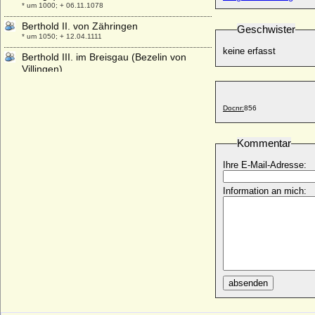
* um 1000; + 06.11.1078
Berthold II. von Zähringen
Geschwister
* um 1050; + 12.04.1111
keine erfasst
Berthold III. im Breisgau (Bezelin von
Villingen)
* um 985; + 15.07.1024
Berthold III. von Zähringen
Docnr:
856
* um 1085; + 03.03.1122
Berthold IV. (VI.) von Andechs-Meranien
* um 1152; + 12.08.1204
Kommentar
Berthold IV. von Zähringen
Ihre E-Mail-Adresse:
* um 1125; + 08.12.1186
Information an mich:
Berthold V. von Neuffen, Marstetten und
Graisbach
* 1304; + 1342
Berthold V. von Zähringen (Berchthold V.)
* 1160; + 18.02.1218
Berthold von Baden
* 24.02.1906; + 27.10.1963
absenden
Berthold von Ploetz (Friedrich August
Berthold von Ploetz-Döllingen)