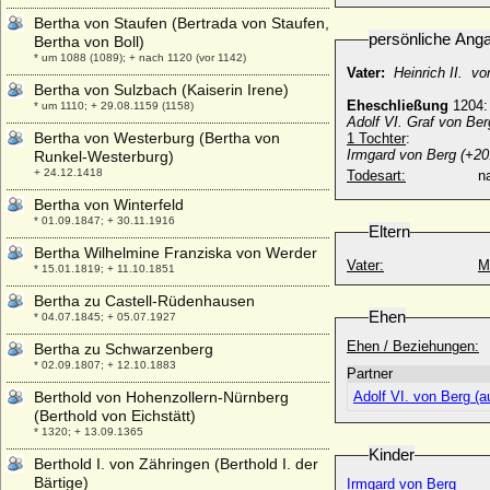
Bertha von Staufen (Bertrada von Staufen,
persönliche Ang
Bertha von Boll)
* um 1088 (1089); + nach 1120 (vor 1142)
Vater:
Heinrich II. v
Bertha von Sulzbach (Kaiserin Irene)
Eheschließung
1204
* um 1110; + 29.08.1159 (1158)
Adolf VI. Graf von Ber
Bertha von Westerburg (Bertha von
1 Tochter
:
Irmgard von Berg (+20
Runkel-Westerburg)
+ 24.12.1418
Todesart:
na
Bertha von Winterfeld
* 01.09.1847; + 30.11.1916
Eltern
Bertha Wilhelmine Franziska von Werder
Vater:
M
* 15.01.1819; + 11.10.1851
Bertha zu Castell-Rüdenhausen
Ehen
* 04.07.1845; + 05.07.1927
Ehen / Beziehungen:
Bertha zu Schwarzenberg
* 02.09.1807; + 12.10.1883
Partner
Berthold von Hohenzollern-Nürnberg
Adolf VI. von Berg (a
(Berthold von Eichstätt)
* 1320; + 13.09.1365
Kinder
Berthold I. von Zähringen (Berthold I. der
Bärtige)
Irmgard von Berg