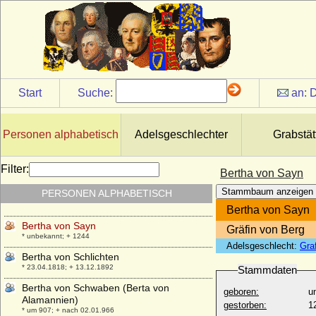
Bertha von Hünerbein
* 20.03.1799; + 24.01.1859
Bertha von Kolowrat-Krakowsky
* 21.06.1890; + 29.01.1982
Bertha von Lothringen (Berthe de
Lorraine)
Start
Suche:
an:
D
* unbekannt; + nach 1162
Bertha von Morvois
* unbekannt; + unbekannt
Personen alphabetisch
Adelsgeschlechter
Grabstät
Bertha von Puttkamer (Marie Adelina
Bertha von Puttkamer), Freiin
Filter:
Bertha von Sayn
* 18.07.1822; + 10.03.1899
Stammbaum anzeigen
PERSONEN ALPHABETISCH
Bertha von Savoyen (Bertha von Turin)
* 21.09.1051; + 27.12.1087
Bertha von Sayn
Bertha von Sayn
Gräfin von Berg
* unbekannt; + 1244
Adelsgeschlecht:
Gra
Bertha von Schlichten
* 23.04.1818; + 13.12.1892
Stammdaten
Bertha von Schwaben (Berta von
geboren:
u
Alamannien)
gestorben:
1
* um 907; + nach 02.01.966