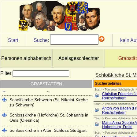
Kloster Lehnin
Lambertikirche in Aurich
Marienkirche Hanau (ehemals Reformierte
Kirche Hanau)
Martinskirche Kassel
Start
Suche:
kein Au
Mausoleum im Schlosspark
Charlottenburg
Personen alphabetisch
Adelsgeschlechter
Grabstät
Mausoleum im Schlosspark Rumpenheim
(Offenbach a.M.)
Filter:
Schloßkirche St. M
Mausoleum Stadthagen
GRABSTÄTTEN
Parkfriedhof Meiningen
Schelfkirche Schwerin (St. Nikolai-Kirche
zu Schwerin)
Schlosskirche (Hofkirche) St. Johannis in
Oels (Olesnica)
Schlosskirche im Alten Schloss Stuttgart