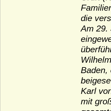
Familie
Stadtkirche Darmstadt
Stadtkirche St. Nikolaus in Babenhausen
die ver
Stadtpfarrkirche St. Johannes Evangelist
Am 29. 
in Sigmaringen
Stadtpfarrkirche St. Johannis in Ansbach
eingewe
Stiftskirche Beutelsbach
überfüh
Stiftskirche St. Georg in Tübingen
Wilhelm
Stiftskirche St. Jakob in Hechingen
Stiftskirche St. Peter auf dem Petersberg
Baden, 
bei Halle
beigeset
Stiftskirche Stuttgart
Würzburger Dom (St. Kiliansdom zu
Karl vo
Würzburg)
mit gro