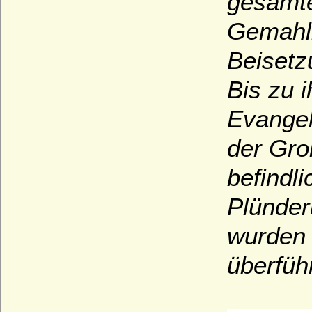
gesamte
Gemahli
Beisetz
Bis zu i
Evangel
der Gro
befindl
Plünder
wurden 
überführ