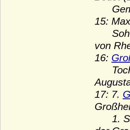
Gemahl
15: Max
Sohn de
von Rhe
16:
Gro
Tochter
August
17: 7.
G
Großhe
1. Sohn