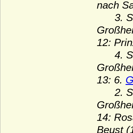
nach Sa
3. Soh
Großher
12: Pri
4. Soh
Großher
13: 6.
G
2. Soh
Großher
14: Ros
Beust (