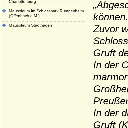
Charlottenburg
„Abgesc
Mausoleum im Schlosspark Rumpenheim
können
(Offenbach a.M.)
Mausoleum Stadthagen
Zuvor w
Parkfriedhof Meiningen
Schloss
Schelfkirche Schwerin (St. Nikolai-Kirche
zu Schwerin)
Gruft d
Schlosskirche (Hofkirche) St. Johannis in
In der 
Oels (Olesnica)
Schlosskirche im Alten Schloss Stuttgart
marmorn
Schlosskirche Ludwigsburg
Großher
Schlosskirche St. Aegidien in Bernburg
Preuße
Schloss- und Stiftskirche St. Michael in
Pforzheim
In der 
Schweriner Dom
Gruft (
Sophienkirche in Carlsruhe, Oberschlesien