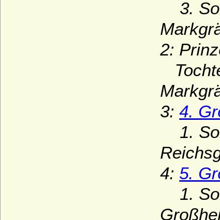
3. Sohn
Markgrä
2: Prin
Tochter
Markgrä
3:
4. G
1. Sohn
Reichsg
4:
5. Gr
1. Sohn
Großher