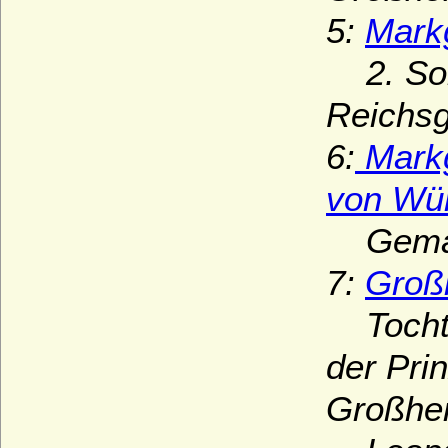
5:
Mark
2. Sohn
Reichsg
6:
Markg
von Wür
Gemahl
7:
Groß
Tochte
der Pri
Großhe