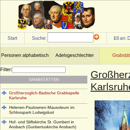
Antikentempel im Park Sanssouci
Basilica di San Lorenzo in Florenz
(Cappelle Medicee)
Start
Suche:
an:
D
Cirksena-Mausoleum in Aurich
Erlöserkirche Hedingen im Kloster
Personen alphabetisch
Adelsgeschlechter
Grabstät
Hedingen
Garnisonkirche Berlin und Alter
Filter:
Großherz
Garnisonfriedhof Berlin
GRABSTÄTTEN
Grabkapelle auf dem Württemberg
Karlsruh
Großherzoglich-Badische Grabkapelle
Karlsruhe
Helenen-Paulownen-Mausoleum im
Schlosspark Ludwigslust
Hof- und Stiftskirche St. Gumbert in
Ansbach (Gunbertuskirche Ansbach)