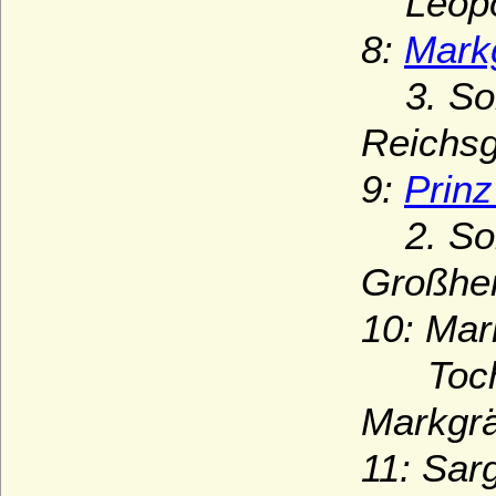
Leopo
8:
Mark
3. Sohn
Reichsg
9:
Prin
2. Sohn
Großher
10: Mar
Tochte
Markgrä
11: Sar