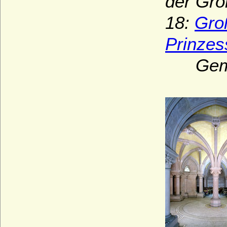
der Gro
18:
Gro
Prinzes
Gemahli