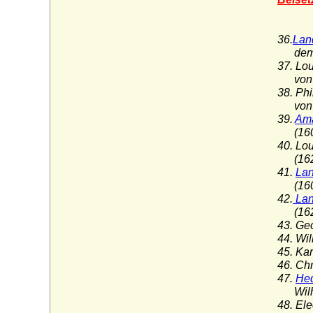
36.
Lan
dem Ge
37. Lo
von H
38. Ph
von H
39.
Ama
(1602
40. Lo
(1629
41.
Lan
(1602
42.
Lan
(1629
43. Ge
44. Wi
45. Ka
46. Ch
47.
Hed
Wilhel
48. El