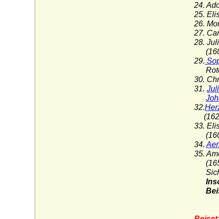
24. Ad
25. El
26. Mo
27. Ca
28. Ju
(1607
29.
Sop
Roten
30. Ch
31.
Jul
Joh
32.
Her
(1622
33. El
(1602
34.
Aem
35. Am
(1655-1
Sicherh
Ins
Beiset
Beiset