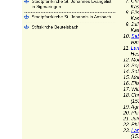
7. Chr
Stadtpfarrkirche St. Johannes Evangelist
in Sigmaringen
Kasse
8. Eli
Stadtpfarrkirche St. Johannis in Ansbach
Kasse
9. Jul
Stiftskirche Beutelsbach
Kasse
10.
Sab
Stiftskirche St. Georg in Tübingen
von H
Stiftskirche St. Jakob in Hechingen
11
. La
Hessen
Stiftskirche St. Peter auf dem Petersberg
12. Mo
bei Halle
13. So
14. Sa
Stiftskirche Stuttgart
15. Mo
16. El
Würzburger Dom (St. Kiliansdom zu
Würzburg)
17. Wi
18. Ch
(1572
19. Ag
20. Ph
21. Ju
22. Ph
23.
Lan
(1532