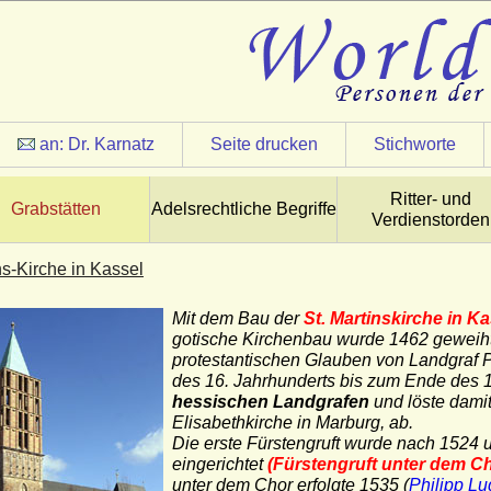
an:
Dr. Karnatz
Seite drucken
Stichworte
Ritter- und
Grabstätten
Adelsrechtliche Begriffe
Verdienstorden
ns-Kirche in Kassel
Mit dem Bau der
St. Martinskirche in K
gotische Kirchenbau wurde 1462 geweiht.
protestantischen Glauben von Landgraf Ph
des 16. Jahrhunderts bis zum Ende des 1
hessischen Landgrafen
und löste dami
Elisabethkirche in Marburg, ab.
Die erste Fürstengruft wurde nach 1524 
eingerichtet
(Fürstengruft unter dem Ch
unter dem Chor erfolgte 1535 (
Philipp L