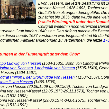
I. von Hessen), die letzte Bestattung ist
1
Hessen-Kassel, 1626-1693; Tochter von L
Gruft 35 Beisetzungen durchgeführt. Die B
zunächst bis 1636, dann wurde eine weit
(zweite Fürstengruft unter dem Kapitel
Chirgruft weiterhin noch vereinzelt Beis
r zweiten Gruft fanden 1640 statt. Den Anfang machte die Besta
 dieser bereits 1637 verstorben war. Insgesamt sind für die F
ndgräflichen Familienangehörigen zu verzeichnen, die letzte
17
zungen in der Fürstengruft unter dem Chor:
lipp Ludwig von Hessen
(1534-1535), Sohn von Landgraf Philip
istina von Sachsen, Landgräfin von Hessen
(1505-1549), Gemahl
essen (1504-1567),
dgraf Philipp I. der Großmütige von Hessen
( (1504-1567), Soh
helm II. von Hessen
(1469-1509),
es von Hessen (30.06.1569-05.09.1569), Tochter von Landgra
ina von Hessen-Kassel (12.05.1573-29.11.1573), Tochter von L
l (1532-1592),
onia von Hessen-Kassel (29.06.1574-04.04.1575), Tochter von 
sel (1532-1592),