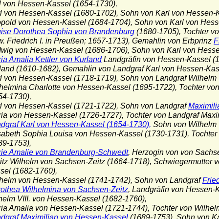
on Hessen-Kassel (1654-1730),
rl von Hessen-Kassel (1680-1702), Sohn von Karl von Hessen-
opold von Hessen-Kassel (1684-1704), Sohn von Karl von Hess
ise Dorothea Sophia von Brandenburg
(1680-1705), Tochter v
Friedrich I. in Preußen; 1657-1713), Gemahlin von Erbprinz
F
dwig von Hessen-Kassel (1686-1706), Sohn von Karl von Hesse
ia Amalia Kettler von Kurland
Landgräfin von Hessen-Kassel (16
d (1610-1682), Gemahlin von Landgraf Karl von Hessen-Kass
rl von Hessen-Kassel (1718-1719), Sohn von Landgraf Wilhelm 
lhelmina Charlotte von Hessen-Kassel (1695-1722), Tochter vo
-1730),
rl von Hessen-Kassel (1721-1722), Sohn von Landgraf
Maximili
ria von Hessen-Kassel (1726-1727), Tochter von Landgraf Maxi
dgraf Karl von Hessen-Kassel (1654-1730),
Sohn von Wilhelm 
isabeth Sophia Louisa von Hessen-Kassel (1730-1731), Tochte
-1753),
ie Amalie von Brandenburg-Schwedt
, Herzogin von von Sachs
 Wilhelm von Sachsen-Zeitz (1664-1718), Schwiegermutter vo
l (1682-1760),
lhelm von Hessen-Kassel (1741-1742), Sohn von Landgraf
Frie
othea Wilhelmina von Sachsen-Zeitz
, Landgräfin von Hessen-
m VIII. von Hessen-Kassel (1682-1760),
ria Amalia von Hessen-Kassel (1721-1744), Tochter von Wilhel
dgraf Maximilian von Hessen-Kassel
(1689-1753), Sohn von Ka