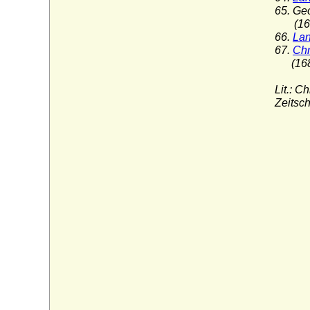
65. Ge
(1654
66.
Lan
67.
Chr
(1689
Lit.: C
Zeitsc