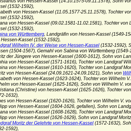
istianus von Hessen-Kassel (14.10.1575-09.11.1578), Sohn von
l (1532-1592),
sabeth von Hessen-Kassel (11.05.1577-25.11.1578), Tochter vo
l (1532-1592),
iana von Hessen-Kassel (09.02.1581-11.02.1581), Tochter von 
l (1532-1592),
ina von Württemberg
, Landgräfin von Hessen-Kassel (1549-15
essen-Kassel (1532-1592),
ndgraf Wilhelm IV. der Weise von Hessen-Kassel
(1532-1592), S
 (1504-1567), Gemahl von Sabina von Württemberg (1549-1
ritz der Jüngere von Hessen-Kassel (1600-1612), Sohn von Lan
phia von Hessen-Kassel (1571-1616), Tochter von Landgraf Wil
bina von Hessen-Kassel (1610-1620), Tochter von Landgraf Mor
ritz von Hessen-Kassel (24.09.1621-24.09.1621), Sohn von
Wil
isabeth von Hessen-Kassel (1623-1624), Tochter von Wilhelm V
lhelm von Hessen-Kassel (1625-1626), Sohn von Wilhelm V. vo
ristiana (Christine) von hessen-Kassel (1625-1626), Tochter v
-1632),
nes von Hessen-Kassel (1620-1626), Tochter von Wilhelm V. v
ilipp von Hessen-Kassel (1604-1626, gefallen), Sohn von Landg
liana von Hessen-Kassel (1608-1628), Tochter von Landgraf Mo
ilipp von Hessen-Kassel (1626-1629), Sohn von Landgraf Morit
dgraf Moritz der Gelehrte von Hessen-Kassel
(1572-1632), Soh
-1592),