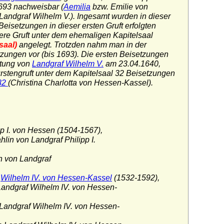
693 nachweisbar (
Aemilia
bzw. Emilie von
andgraf Wilhelm V.). Ingesamt wurden in dieser
eisetzungen in dieser ersten Gruft erfolgten
ere Gruft unter dem ehemaligen Kapitelsaal
saal)
angelegt. Trotzden nahm man in der
etzungen vor (bis 1693). Die ersten Beisetzungen
ttung von
Landgraf Wilhelm V.
am 23.04.1640,
ürstengruft unter dem Kapitelsaal 32 Beisetzungen
82
(Christina Charlotta von Hessen-Kassel).
p I. von Hessen (1504-1567),
in von Landgraf Philipp I.
n von Landgraf
f
Wilhelm IV. von Hessen-Kassel
(1532-1592),
andgraf Wilhelm IV. von Hessen-
Landgraf Wilhelm IV. von Hessen-