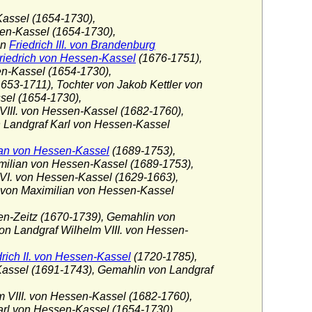
Kassel (1654-1730),
en-Kassel (1654-1730),
on
Friedrich III. von Brandenburg
riedrich von Hessen-Kassel
(1676-1751),
n-Kassel (1654-1730),
53-1711), Tochter von Jakob Kettler von
el (1654-1730),
VIII. von Hessen-Kassel (1682-1760),
n Landgraf Karl von Hessen-Kassel
an von Hessen-Kassel
(1689-1753),
milian von Hessen-Kassel (1689-1753),
VI. von Hessen-Kassel (1629-1663),
r von Maximilian von Hessen-Kassel
en-Zeitz (1670-1739), Gemahlin von
n Landgraf Wilhelm VIII. von Hessen-
drich II. von Hessen-Kassel
(1720-1785),
Kassel (1691-1743), Gemahlin von Landgraf
m VIII. von Hessen-Kassel (1682-1760),
rl von Hessen-Kassel (1654-1730),