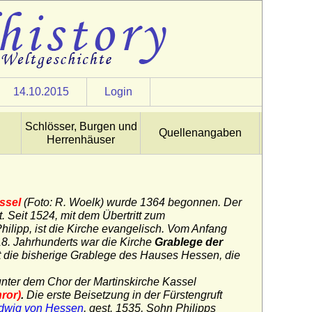
14.10.2015
Login
Schlösser, Burgen und
Quellenangaben
Herrenhäuser
assel
(Foto: R. Woelk) wurde 1364 begonnen. Der
 Seit 1524, mit dem Übertritt zum
ilipp, ist die Kirche evangelisch. Vom Anfang
8. Jahrhunderts war die Kirche
Grablege der
t die bisherige Grablege des Hauses Hessen, die
unter dem Chor der Martinskirche Kassel
ror)
.
Die erste Beisetzung in der Fürstengruft
udwig von Hessen
, gest. 1535, Sohn Philipps