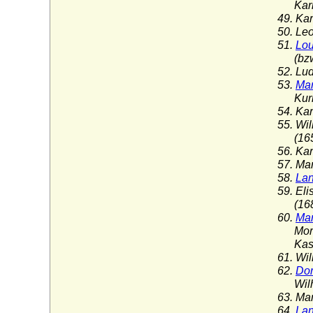
Karl v
49. Ka
50. Le
51.
Lou
(bzw. 
52. Lu
53.
Mar
Kurlan
54. Ka
55. Wi
(1654
56. Ka
57. Ma
58.
Lan
59. El
(1689
60.
Mar
Moritz
Kasse
61. Wi
62.
Dor
Wilhel
63. Ma
64.
Lan