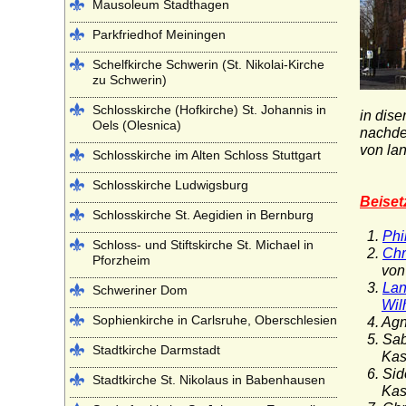
Mausoleum Stadthagen
Parkfriedhof Meiningen
Schelfkirche Schwerin (St. Nikolai-Kirche
zu Schwerin)
Schlosskirche (Hofkirche) St. Johannis in
in dise
Oels (Olesnica)
nachdem
von la
Schlosskirche im Alten Schloss Stuttgart
Schlosskirche Ludwigsburg
Beiset
Schlosskirche St. Aegidien in Bernburg
1.
Phi
Schloss- und Stiftskirche St. Michael in
2.
Chr
Pforzheim
von H
3.
Lan
Schweriner Dom
Wil
Sophienkirche in Carlsruhe, Oberschlesien
4. Agn
5. Sab
Stadtkirche Darmstadt
Kasse
6. Sid
Stadtkirche St. Nikolaus in Babenhausen
Kas