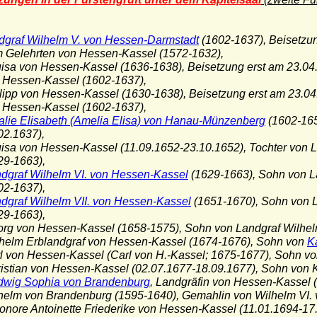
dgraf Wilhelm V. von Hessen-Darmstadt
(1602-1637), Beisetzun
lehrten von Hessen-Kassel (1572-1632),
uisa von Hessen-Kassel (1636-1638), Beisetzung erst am 23.04.
essen-Kassel (1602-1637),
ilipp von Hessen-Kassel (1630-1638), Beisetzung erst am 23.04
essen-Kassel (1602-1637),
lie Elisabeth (Amelia Elisa) von Hanau-Münzenberg
(1602-165
.1637),
uisa von Hessen-Kassel (11.09.1652-23.10.1652), Tochter von 
-1663),
dgraf Wilhelm VI. von Hessen-Kassel
(1629-1663), Sohn von L
-1637),
dgraf Wilhelm VII. von Hessen-Kassel
(1651-1670), Sohn von L
-1663),
org von Hessen-Kassel (1658-1575), Sohn von Landgraf Wilhel
lhelm Erblandgraf von Hessen-Kassel (1674-1676), Sohn von
K
rl von Hessen-Kassel (Carl von H.-Kassel; 1675-1677), Sohn v
ristian von Hessen-Kassel (02.07.1677-18.09.1677), Sohn von 
wig Sophia von Brandenburg
, Landgräfin von Hessen-Kassel (
m von Brandenburg (1595-1640), Gemahlin von Wilhelm VI. 
eonore Antoinette Friederike von Hessen-Kassel (11.01.1694-17