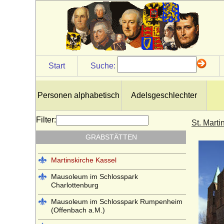
Kapuzinergruft Wien
Kloster Altzella bei Nossen
Kloster Arnsburg (bei Lich in Hessen)
Kloster Chorin
Start
Suche:
Klosterkirche Heilsbronn (Münster
Heilsbronn)
Personen alphabetisch
Adelsgeschlechter
Kloster Lehnin
Lambertikirche in Aurich
Filter:
St. Marti
Marienkirche Hanau (ehemals Reformierte
GRABSTÄTTEN
Kirche Hanau)
Martinskirche Kassel
Mausoleum im Schlosspark
Charlottenburg
Mausoleum im Schlosspark Rumpenheim
(Offenbach a.M.)