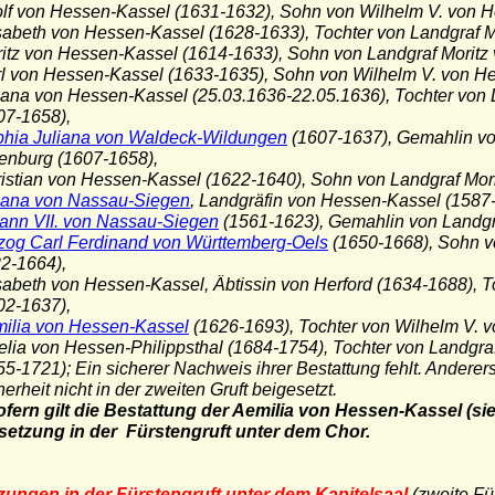
olf von Hessen-Kassel (1631-1632), Sohn von Wilhelm V. von 
isabeth von Hessen-Kassel (1628-1633), Tochter von Landgraf 
ritz von Hessen-Kassel (1614-1633), Sohn von Landgraf Moritz
rl von Hessen-Kassel (1633-1635), Sohn von Wilhelm V. von H
liana von Hessen-Kassel (25.03.1636-22.05.1636), Tochter von
-1658),
hia Juliana von Waldeck-Wildungen
(1607-1637), Gemahlin v
burg (1607-1658),
ristian von Hessen-Kassel (1622-1640), Sohn von Landgraf Mor
iana von Nassau-Siegen
, Landgräfin von Hessen-Kassel (1587-
ann VII. von Nassau-Siegen
(1561-1623), Gemahlin von Landgr
zog Carl Ferdinand von Württemberg-Oels
(1650-1668), Sohn 
-1664),
isabeth von Hessen-Kassel, Äbtissin von Herford (1634-1688), 
-1637),
ilia von Hessen-Kassel
(1626-1693), Tochter von Wilhelm V. 
elia von Hessen-Philippsthal (1684-1754), Tochter von Landgra
721); Ein sicherer Nachweis ihrer Bestattung fehlt. Anderersei
eit nicht in der zweiten Gruft beigesetzt.
ofern gilt die Bestattung der Aemilia von Hessen-Kassel (sieh
zung in der Fürstengruft unter dem Chor.
zungen in der Fürstengruft unter dem Kapitelsaal
(zweite Für