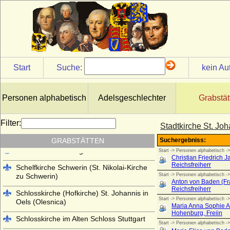
Kloster Lehnin
Lambertikirche in Aurich
Marienkirche Hanau (ehemals Reformierte
Kirche Hanau)
Martinskirche Kassel
Start
Suche:
kein Au
Mausoleum im Schlosspark
Charlottenburg
Personen alphabetisch
Adelsgeschlechter
Grabstät
Mausoleum im Schlosspark Rumpenheim
(Offenbach a.M.)
Filter:
Stadtkirche St. Jo
Mausoleum Stadthagen
GRABSTÄTTEN
Parkfriedhof Meiningen
Schelfkirche Schwerin (St. Nikolai-Kirche
zu Schwerin)
Schlosskirche (Hofkirche) St. Johannis in
Oels (Olesnica)
Schlosskirche im Alten Schloss Stuttgart