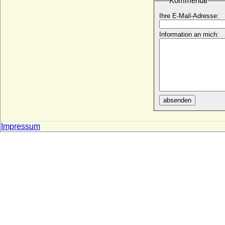
Kommentar
Bessie von Voigt
* 18.06.1906; + 1975
Ihre E-Mail-Adresse:
Bessie Wallis Warfield (Wallis Simpson)
* 19.06.1896; + 24.04.1986
Information an mich:
Betty von Knoblauch (Ottilie Wilhelmine
Betty von Knoblauch)
* 12.08.1834; + 21.09.1914
Bianca Capello
* 1543; + 20.10.1587
Bianca di Monferrato
absenden
* 1472; + 30.03.1519
Bianca Lancia die Jüngere
Impressum
* um 1210; + 1233 oder 1234
Bianca Maria Sforza
* 05.04.1472; + 31.12.1510
Bianca Maria Visconti von Mailand
* 31.03.1425; + 28.10.1468
Bianca von Savoyen (Bianca di Savoia)
* 1336; + 31.12.1387
Bibiane von Oldenburg
* 24.06.1974;