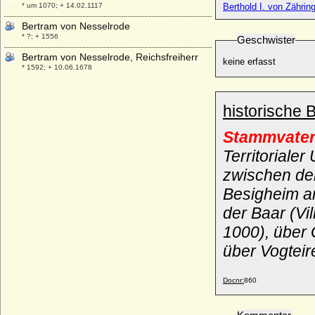
* um 1070; + 14.02.1117
Berthold I. von Zähring
Bertram von Nesselrode
* ?; + 1556
Geschwister
Bertram von Nesselrode, Reichsfreiherr
keine erfasst
* 1592; + 10.06.1678
Bertrand I. de la Tour
+ nach 1212
historische 
Bertrand I. de La Tour Seigneur
d'Oliergues
Stammvater 
+ 11.01.1329
Territoriale
Bertrand II. de La Tour
zwischen de
+ 24.11.1296
Besigheim an
Bertrand III. de La Tour
* 1303; + 1368
der Baar (Vi
Bertrand IV. de La Tour
1000), über 
* vor 1375; + nach 07.09.1423
über Vogteir
Bertrand V. de La Tour d'Auvergne
+ 20.03.1461
Docnr:
860
Bertrand VI. de La Tour d'Auvergne
* 1417; + 26.09.1494