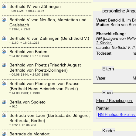
Berthold IV. von Zähringen
persönliche Ang
* um 1125; + 08.12.1186
Berthold V. von Neuffen, Marstetten und
Vater:
Bertold II. im B
Graisbach
Mutter:
Berta von Bür
* 1304; + 1342
Eheschließung:
Berthold V. von Zähringen (Berchthold V.)
NN (Luitgard von Nelle
2 Kinder
,
* 1160; + 18.02.1218
darunter
Berthold V. (
Berthold von Baden
Todesart:
na
* 24.02.1906; + 27.10.1963
Berthold von Ploetz (Friedrich August
Eltern
Berthold von Ploetz-Döllingen)
* 09.08.1844; + 24.07.1898
Vater:
M
Berthold von Ploetz gen. von Krause
(Berthold Hans Heinrich von Ploetz)
Ehen
* 14.03.1903; + 1998
Ehen / Beziehungen:
Bertila von Spoleto
+ 915
Partner
NN Ehefrau Bezelins v
Bertrada von Laon (Bertrada die Jüngere,
Berthruda, Berthe)
* 725; + 12.06.783
Kinder
Bertrade de Montfort