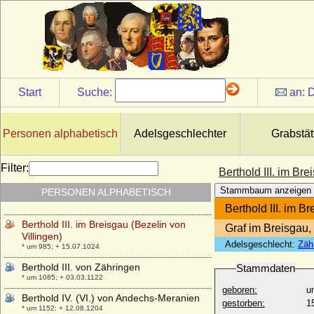
Bertha Wilhelmine Franziska von Werder
* 15.01.1819; + 11.10.1851
Bertha zu Castell-Rüdenhausen
* 04.07.1845; + 05.07.1927
Bertha zu Schwarzenberg
* 02.09.1807; + 12.10.1883
Start
Suche:
an:
D
Berthold von Hohenzollern-Nürnberg
(Berthold von Eichstätt)
* 1320; + 13.09.1365
Personen alphabetisch
Adelsgeschlechter
Grabstät
Berthold I. von Zähringen (Berthold I. der
Bärtige)
Filter:
Berthold III. im Br
* um 1000; + 06.11.1078
Stammbaum anzeigen
PERSONEN ALPHABETISCH
Berthold II. von Zähringen
* um 1050; + 12.04.1111
Berthold III. im B
Berthold III. im Breisgau (Bezelin von
Graf im Breisgau,
Villingen)
Adelsgeschlecht:
Zäh
* um 985; + 15.07.1024
Berthold III. von Zähringen
Stammdaten
* um 1085; + 03.03.1122
geboren:
u
Berthold IV. (VI.) von Andechs-Meranien
gestorben:
1
* um 1152; + 12.08.1204