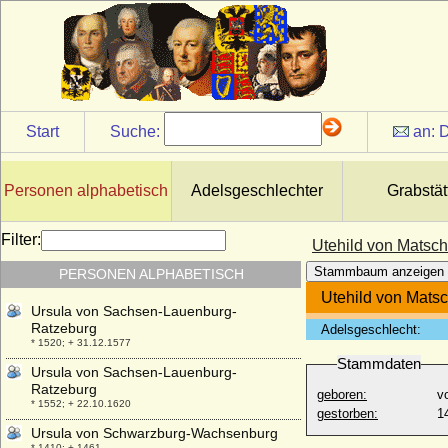
Ursula von Harrach
* 1522; + 18.09.1554
Ursula von Klüx und Hennersdorf
* nicht überliefert; + nicht überliefert
Ursula von Pentz
* ?; + nach 20.01.1580
Start
Suche:
an:
D
Ursula von Quitzow
* um 1600; + 14.05.1647
Ursula von Razüns
Personen alphabetisch
Adelsgeschlechter
Grabstät
* unbekannt; + 17.02.1477
Ursula von Rohr (a.d.H. Freienstein)
Filter:
* ?; + nach dem 06.01.1532
Utehild von Matsch
Ursula von Rosenfeld
Stammbaum anzeigen
PERSONEN ALPHABETISCH
* unbekannt; + 26.02.1538
Utehild von Matsc
Ursula von Sachsen-Lauenburg-
Ratzeburg
Adelsgeschlecht:
* 1520; + 31.12.1577
Stammdaten
Ursula von Sachsen-Lauenburg-
Ratzeburg
geboren:
v
* 1552; + 22.10.1620
gestorben:
1
Ursula von Schwarzburg-Wachsenburg
* 1410; + 1461