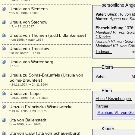
persönliche Ang
Ursula von Siemens
* 25.08.1906; + 1980
Vater:
Ulrich IV. von 
Mutter:
Agnes von Kir
Ursula von Stechow
* ?; + 17.12.1637
Eheschließung
1376:
Meinhard VI. von Görz
Ursula von Thümen (a.d.H. Blankensee)
2 Kinder:
* um 1568; + nach 1634
Heinrich VI. von Görz 
Meinhard VII. von Gör
Ursula von Tresckow
Todesart:
na
* keine Daten; + 1616
Ursula von Wartenberg
+ 1536
Eltern
Ursula zu Solms-Braunfels (Ursula von
Vater:
M
Solms-Braunfels)
* 24.11.1594; + 24.11.1594
Ehen
Ursula zur Lippe
* 25.02.1598; + 27.07.1638
Ehen / Beziehungen:
Partner
Urszula Franciszka Wisniowiecka
* 13.02.1705; + 23.05.1753
Meinhard VI. von Gör
Uta von Ballenstedt
* um 1000; + vor 1046
Kinder
Uta von Calw (Uta von Schauenburg)