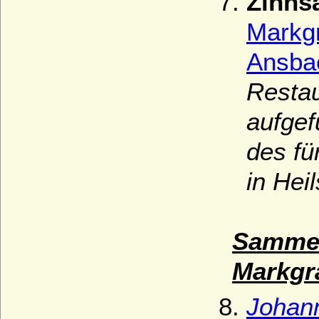
Zinns
Markgr
Ansba
Restau
aufge
des fü
in Hei
Sammel
Markgra
Johann