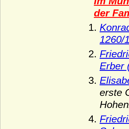
Im Müns
der Fam
Konrad
1260/1
Friedr
Erber 
Elisab
erste 
Hohenz
Friedr