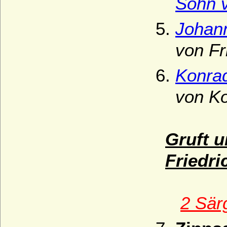
Sohn v
Johann
von Fr
Konrad
von Ko
Gruft 
Friedri
2 Sär