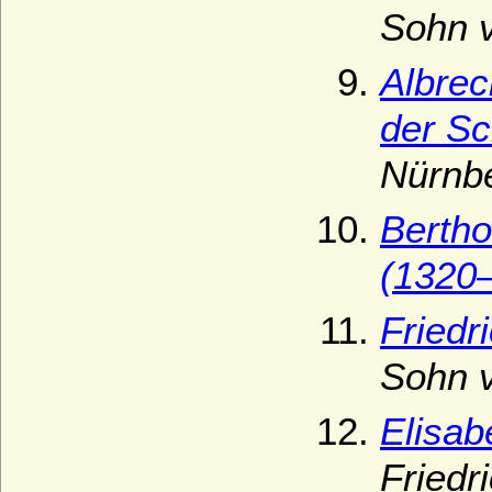
Sohn v
Albrec
der S
Nürnb
Bertho
(1320
Friedr
Sohn v
Elisab
Friedr