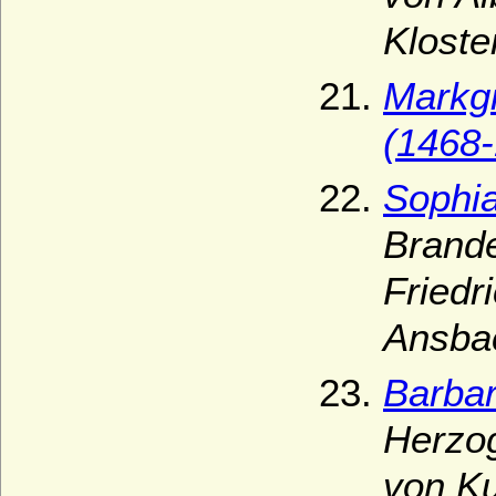
Kloste
Markg
(1468-
Sophia
Brand
Friedr
Ansba
Barba
Herzog
von Ku