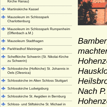
Kirche Hanau)
Martinskirche Kassel
Mausoleum im Schlosspark
Charlottenburg
Mausoleum im Schlosspark Rumpenheim
(Offenbach a.M.)
Bamberg
Mausoleum Stadthagen
machten
Parkfriedhof Meiningen
Schelfkirche Schwerin (St. Nikolai-Kirche
Hohenzo
zu Schwerin)
Hausklo
Schlosskirche (Hofkirche) St. Johannis in
Oels (Olesnica)
Heilsbr
Schlosskirche im Alten Schloss Stuttgart
Nach P.
Schlosskirche Ludwigsburg
Schlosskirche St. Aegidien in Bernburg
Hohenzo
Schloss- und Stiftskirche St. Michael in