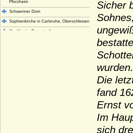
Pforzheim
Sicher b
Schweriner Dom
Sohnes
Sophienkirche in Carlsruhe, Oberschlesien
ungewiß
Stadtkirche Darmstadt
bestatt
Stadtkirche St. Nikolaus in Babenhausen
Stadtpfarrkirche St. Johannes Evangelist
Schotte
in Sigmaringen
wurden
Stadtpfarrkirche St. Johannis in Ansbach
Stiftskirche Beutelsbach
Die let
Stiftskirche St. Georg in Tübingen
fand 16
Stiftskirche St. Jakob in Hechingen
Ernst v
Stiftskirche St. Peter auf dem Petersberg
bei Halle
Im Haup
Stiftskirche Stuttgart
sich dr
Würzburger Dom (St. Kiliansdom zu