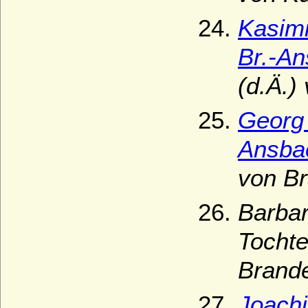
Kasim
Br.-A
(d.Ä.)
Georg
Ansba
von B
Barba
Tocht
Brand
Joach