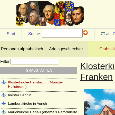
Helenen-Paulownen-Mausoleum im
Schlosspark Ludwigslust
Hof- und Stiftskirche St. Gumbert in
Ansbach (Gunbertuskirche Ansbach)
Hohenzollerngruft im Berliner Dom
Start
Suche:
an:
D
Johanneskirche Hanau (ehemals
Lutherische Kirche Hanau)
Kapuzinergruft Wien
Personen alphabetisch
Adelsgeschlechter
Grabstät
Kloster Altzella bei Nossen
Filter:
Klosterk
Kloster Arnsburg (bei Lich in Hessen)
GRABSTÄTTEN
Kloster Chorin
Franken
Klosterkirche Heilsbronn (Münster
Heilsbronn)
Kloster Lehnin
Lambertikirche in Aurich
Marienkirche Hanau (ehemals Reformierte