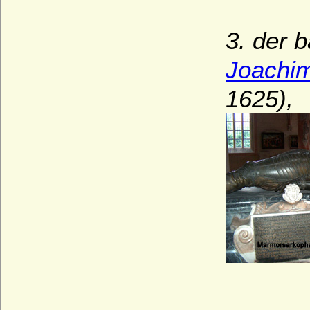
3. der 
Joachim
1625),