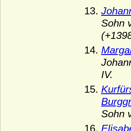
Johann
Sohn v
(+1398
Marga
Johann
IV.
Kurfür
Burggr
Sohn v
Elisab