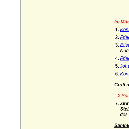
Im Mün
Konr
Frie
Eli
Nür
Frie
Joha
Konr
Gruft 
2 Sär
Zin
Ste
des 
Sammel