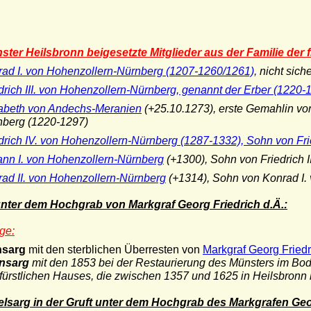
ster Heilsbronn beigesetzte Mitglieder aus der Familie der
ad I. von Hohenzollern-Nürnberg (1207-1260/1261),
nicht siche
drich III. von Hohenzollern-Nürnberg, genannt der Erber (1220-
sabeth von Andechs-Meranien
(+25.10.1273), erste Gemahlin von 
nberg (1220-1297)
drich IV. von Hohenzollern-Nürnberg (1287-1332), Sohn von Frie
nn I. von Hohenzollern-Nürnberg
(+1300), Sohn von Friedrich I
ad II. von Hohenzollern-Nürnberg
(+1314), Sohn von Konrad I.
unter dem Hochgrab von Markgraf Georg Friedrich d.Ä.:
ge:
nsarg
mit den sterblichen Überresten von
Markgraf Georg Fried
insarg
mit den 1853 bei der Restaurierung des Münsters im B
fürstlichen Hauses, die zwischen 1357 und 1625 in Heilsbronn
sarg in der Gruft unter dem Hochgrab des Markgrafen Georg