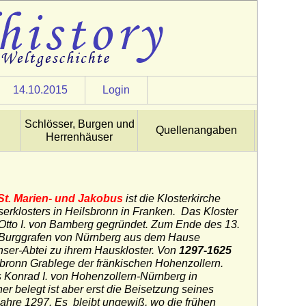
14.10.2015
Login
Schlösser, Burgen und
Quellenangaben
Herrenhäuser
St. Marien- und Jakobus
ist die Klosterkirche
erklosters in Heilsbronn in Franken. Das Kloster
Otto I. von Bamberg gegründet. Zum Ende des 13.
 Burggrafen von Nürnberg aus dem Hause
nser-Abtei zu ihrem Hauskloster. Von
1297-1625
sbronn Grablege der fränkischen Hohenzollern.
s Konrad I. von Hohenzollern-Nürnberg in
er belegt ist aber erst die Beisetzung seines
ahre 1297. Es bleibt ungewiß, wo die frühen