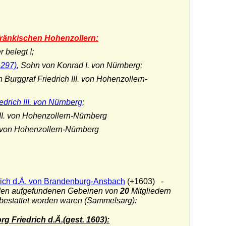
 fränkischen Hohenzollern:
r belegt !;
1297)
, Sohn von Konrad I. von Nürnberg;
Burggraf Friedrich III. von Hohenzollern-
drich III. von Nürnberg
;
II. von Hohenzollern-Nürnberg
 von Hohenzollern-Nürnberg
rich d.Ä. von Brandenburg-Ansbach
(+1603)
-
oden aufgefundenen Gebeinen von
20
Mitgliedern
 bestattet worden waren (Sammelsarg):
 Friedrich d.Ä.(gest. 1603):