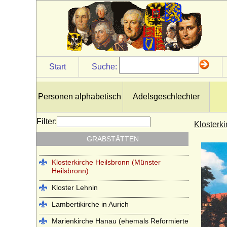
Helenen-Paulownen-Mausoleum im
Schlosspark Ludwigslust
Hof- und Stiftskirche St. Gumbert in
Ansbach (Gunbertuskirche Ansbach)
Hohenzollerngruft im Berliner Dom
Start
Suche:
Johanneskirche Hanau (ehemals
Lutherische Kirche Hanau)
Kapuzinergruft Wien
Personen alphabetisch
Adelsgeschlechter
Kloster Altzella bei Nossen
Filter:
Klosterki
Kloster Arnsburg (bei Lich in Hessen)
GRABSTÄTTEN
Kloster Chorin
Klosterkirche Heilsbronn (Münster
Heilsbronn)
Kloster Lehnin
Lambertikirche in Aurich
Marienkirche Hanau (ehemals Reformierte