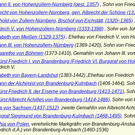
nn II. von Hohenzollern-Nürnberg (gest. 1357)
, Sohn von Fried
echt von Hohenzollern-Nürnberg, gen. Albrecht der Schöne (1
hold von Zollern-Nürnberg, Bischof von Eichstätt, (1320–1365)
,
drich V. von Hohenzollern-Nürnberg (1333-1398)
, Sohn von Joh
abeth von Meißen (1329-1375)
, Ehefrau von Friedrich V. von 
nn III. von Hohenzollern-Nürnberg
(1369-1420), Sohn von Fried
garethe von Böhmen
(1373-1410), Gemahlin von Johann III. von 
ürst Friedrich I. von Brandenburg (Friedrich VI. Burggraf von 
drich V.
abeth von Bayern-Landshut
(1383-1442)
,Ehefrau von Friedrich
ann der Alchimist von Brandenburg-Kulmbach
(1406-1464), Sohn
ürst Friedrich II. der Eiserne von Brandenburg (1413-1471)
, Soh
ürst Albrecht Achilles von Brandenburg (1414-1486),
Sohn von F
a von Sachsen (1437-1512),
zweite Gemahlin von Albrecht Achil
kgraf Siegmund von Brandenburg-Kulmbach (1468-1495),
Sohn 
hia von Polen
, verehelichte Markgräfin von Brandenburg-Ansba
edrich d.Ä.) von Brandenburg-Ansbach (1460-1536)