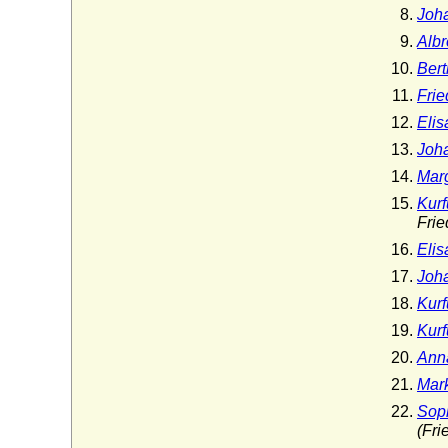
Joha
Albr
Bert
Frie
Elis
Joha
Mar
Kurf
Frie
Elis
Joh
Kurf
Kurf
Ann
Mar
Sop
(Fri