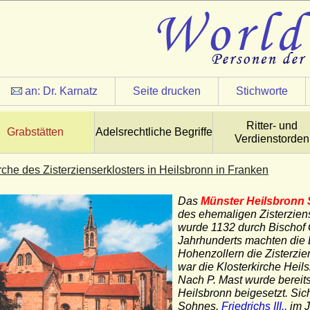
an:
Dr. Karnatz
Seite drucken
Stichworte
Ritter- und
Grabstätten
Adelsrechtliche Begriffe
Verdienstorden
rche des Zisterzienserklosters in Heilsbronn in Franken
Das
Münster Heilsbronn 
des ehemaligen Zisterziens
wurde 1132 durch Bischof 
Jahrhunderts machten die
Hohenzollern die Zisterzie
war die Klosterkirche Heil
Nach P. Mast wurde bereit
Heilsbronn beigesetzt. Sich
Sohnes,
Friedrichs III.,
im J