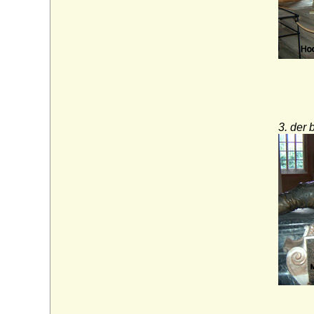
Würzburg)
3. der