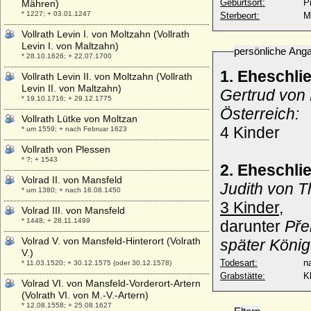
Geburtsort:
P
Mähren)
* 1227; + 03.01.1247
Sterbeort:
M
Vollrath Levin I. von Moltzahn (Vollrath
Levin I. von Maltzahn)
persönliche Ang
* 28.10.1626; + 22.07.1700
1. Eheschli
Vollrath Levin II. von Moltzahn (Vollrath
Levin II. von Maltzahn)
Gertrud von 
* 19.10.1716; + 29.12.1775
Österreich:
Vollrath Lütke von Moltzan
4 Kinder
* um 1559; + nach Februar 1623
Vollrath von Plessen
* ?; + 1543
2. Eheschli
Volrad II. von Mansfeld
Judith von T
* um 1380; + nach 16.08.1450
3 Kinder,
Volrad III. von Mansfeld
* 1448; + 28.11.1499
darunter
Pře
Volrad V. von Mansfeld-Hinterort (Volrath
später Köni
V.)
Todesart:
na
* 11.03.1520; + 30.12.1575 (oder 30.12.1578)
Grabstätte:
K
Volrad VI. von Mansfeld-Vorderort-Artern
(Volrath VI. von M.-V.-Artern)
* 12.08.1558; + 25.08.1627