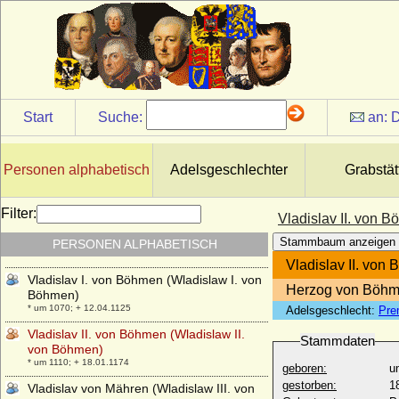
Vittorio Emanuele I. von Savoyen (Viktor
Emanuel I. von Sardinien-Piemont)
* 24.07.1759; + 10.01.1824
Vittorio Emanuele II. von Savoyen (Viktor
Emanuel II.)
* 14.03.1820; + 09.01.1878
Start
Suche:
an:
D
Vittorio Emanuele III. di Savoia (Viktor
Emanuel III. von Savoyen)
* 11.11.1869; + 28.12.1947
Personen alphabetisch
Adelsgeschlechter
Grabstät
Viviana Rimbotti
* 11.02.1963;
Filter:
Vladislav II. von 
Vladimir Moltke-Huitfeldt (Wladimir Moltke-
Huitfeld), Graf
Stammbaum anzeigen
PERSONEN ALPHABETISCH
* 04.09.1834; + 15.11.1894
Vladislav II. von
Vladislav I. von Böhmen (Wladislaw I. von
Herzog von Böhm
Böhmen)
* um 1070; + 12.04.1125
Adelsgeschlecht:
Pre
Vladislav II. von Böhmen (Wladislaw II.
Stammdaten
von Böhmen)
* um 1110; + 18.01.1174
geboren:
u
gestorben:
1
Vladislav von Mähren (Wladislaw III. von