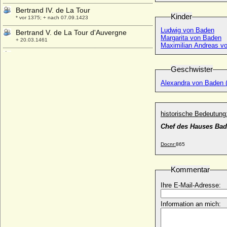
Bertrand IV. de La Tour
Kinder
* vor 1375; + nach 07.09.1423
Ludwig von Baden
Bertrand V. de La Tour d'Auvergne
Margarita von Baden
+ 20.03.1461
Maximilian Andreas v
Bertrand VI. de La Tour d'Auvergne
* 1417; + 26.09.1494
Geschwister
Bessie von Voigt
Alexandra von Baden 
* 18.06.1906; + 1975
Bessie Wallis Warfield (Wallis Simpson)
* 19.06.1896; + 24.04.1986
historische Bedeutung
Betty von Knoblauch (Ottilie Wilhelmine
Chef des Hauses Ba
Betty von Knoblauch)
* 12.08.1834; + 21.09.1914
Docnr:
865
Bianca Capello
* 1543; + 20.10.1587
Kommentar
Bianca di Monferrato
* 1472; + 30.03.1519
Ihre E-Mail-Adresse:
Bianca Lancia die Jüngere
Information an mich:
* um 1210; + 1233 oder 1234
Bianca Maria Sforza
* 05.04.1472; + 31.12.1510