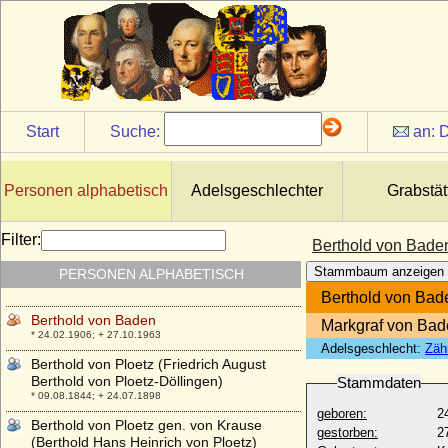
Berthold III. im Breisgau (Bezelin von
Villingen)
* um 985; + 15.07.1024
Berthold III. von Zähringen
* um 1085; + 03.03.1122
Berthold IV. (VI.) von Andechs-Meranien
Start
Suche:
an:
D
* um 1152; + 12.08.1204
Berthold IV. von Zähringen
* um 1125; + 08.12.1186
Personen alphabetisch
Adelsgeschlechter
Grabstät
Berthold V. von Neuffen, Marstetten und
Graisbach
Filter:
Berthold von Bade
* 1304; + 1342
Stammbaum anzeigen
PERSONEN ALPHABETISCH
Berthold V. von Zähringen (Berchthold V.)
* 1160; + 18.02.1218
Berthold von Bad
Berthold von Baden
Markgraf von Bad
* 24.02.1906; + 27.10.1963
Adelsgeschlecht:
Zäh
Berthold von Ploetz (Friedrich August
Berthold von Ploetz-Döllingen)
Stammdaten
* 09.08.1844; + 24.07.1898
geboren:
2
Berthold von Ploetz gen. von Krause
gestorben:
2
(Berthold Hans Heinrich von Ploetz)