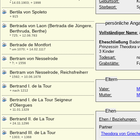
Geburtsort:
K
* 14.03.1903; + 1998
Sterbeort:
S
Bertila von Spoleto
+ 915
persönliche Ang
Bertrada von Laon (Bertrada die Jüngere,
Berthruda, Berthe)
Vollständiger Name
:
* 725; + 12.06.783
Eheschließung
Baden
Bertrade de Montfort
Prinzessin Theodora v
* um 1070; + 14.02.1117
3 Kinder
Todesart:
na
Bertram von Nesselrode
Grabstätte:
F
* ?; + 1556
Bertram von Nesselrode, Reichsfreiherr
* 1592; + 10.06.1678
Eltern
Bertrand I. de la Tour
Vater:
M
+ nach 1212
Mutter:
M
Bertrand I. de La Tour Seigneur
d'Oliergues
+ 11.01.1329
Ehen
Bertrand II. de La Tour
Ehen / Beziehungen:
+ 24.11.1296
Partner
Bertrand III. de La Tour
Theodora von Griech
* 1303; + 1368