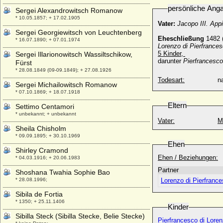
persönliche Ang
Sergei Alexandrowitsch Romanow
* 10.05.1857; + 17.02.1905
Vater:
Jacopo III. App
Sergei Georgiewitsch von Leuchtenberg
Eheschließung
1482 (
* 16.07.1890; + 07.01.1974
Lorenzo di Pierfrances
5 Kinder,
Sergei Illarionowitsch Wassiltschikow,
darunter
Pierfrancesco
Fürst
* 28.08.1849 (09-09.1849); + 27.08.1926
Todesart:
na
Sergei Michailowitsch Romanow
* 07.10.1869; + 18.07.1918
Eltern
Settimo Centamori
* unbekannt; + unbekannt
Vater:
M
Sheila Chisholm
* 09.09.1895; + 30.10.1969
Ehen
Shirley Cramond
Ehen / Beziehungen:
* 04.03.1916; + 20.06.1983
Partner
Shoshana Twahia Sophie Bao
* 28.08.1996;
Lorenzo di Pierfrance
Sibila de Fortia
* 1350; + 25.11.1406
Kinder
Sibilla Steck (Sibilla Stecke, Belie Stecke)
Pierfrancesco di Loren