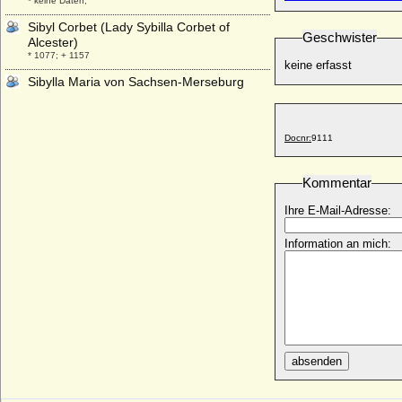
* keine Daten;
Sibyl Corbet (Lady Sybilla Corbet of
Geschwister
Alcester)
* 1077; + 1157
keine erfasst
Sibylla Maria von Sachsen-Merseburg
* 28.10.1667; + 09.01.1693
Sibylla von Anhalt
* 28.09.1564; + 16.11.1614
Docnr:
9111
Sibylla von Sachsen
* 02.05.1515; + 18.07.1592
Kommentar
Sibylla von Wallenrodt
Ihre E-Mail-Adresse:
* 06.08.1586; + nach 1623
Sibylla von Weitmoser
Information an mich:
* 27.06.1538; + 06.11.1564
Sibylla Wilhelmine von Korff genannt
Schmising (a.d.H. Tatenhausen)
* keine Daten; + keine Daten
Sibylle Artzt
* um 1480; + 1546
absenden
Sibylle Auguste von Sachsen-Lauenburg-
Ratzeburg
* 21.01.1675; + 10.07.1733