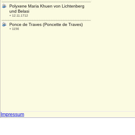
Polyxene Maria Khuen von Lichtenberg
und Belasi
+ 12.11.1712
Ponce de Traves (Poncette de Traves)
+ 1156
Poppa von Bayeux
* 872; + unbekannt
Poppo I. im Saalgau
+ nach 839
Poppo von Brixen, genannt Baginarius,
(Papst Damasus II.)
+ 09.08.1048
Poppo von Trier
* 994; + 16.05.1047
Poppo XII. von Henneberg
* 20.09.1513; + 04.03.1574
Praskowja Dmitrijewna Scheremetjewna
Impressum
* 02.10.1901; + 21.12.1980
Praskowja Fjodorowna Saltykowa
* 21.10.1664; + 24.10.1723