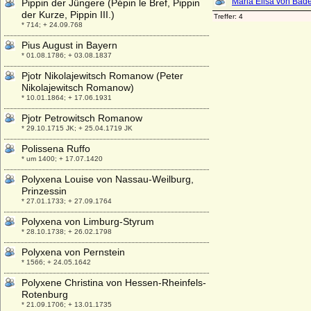
Pippin der Jüngere (Pépin le Bref, Pippin
der Kurze, Pippin III.)
* 714; + 24.09.768
Pius August in Bayern
* 01.08.1786; + 03.08.1837
Pjotr Nikolajewitsch Romanow (Peter
Nikolajewitsch Romanow)
* 10.01.1864; + 17.06.1931
Pjotr Petrowitsch Romanow
* 29.10.1715 JK; + 25.04.1719 JK
Polissena Ruffo
* um 1400; + 17.07.1420
Polyxena Louise von Nassau-Weilburg,
Prinzessin
* 27.01.1733; + 27.09.1764
Polyxena von Limburg-Styrum
* 28.10.1738; + 26.02.1798
Polyxena von Pernstein
* 1566; + 24.05.1642
Polyxene Christina von Hessen-Rheinfels-
Rotenburg
* 21.09.1706; + 13.01.1735