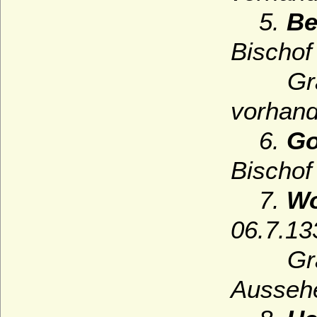
5.
Be
Bischof
Grabst
vorhand
6.
Go
Bischof
7.
Wo
06.7.13
Grab b
Aussehe