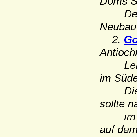
Doms St
Der Bi
Neubau 
2.
Go
Antioch
Leichn
im Süde
Die na
sollte 
im
auf dem