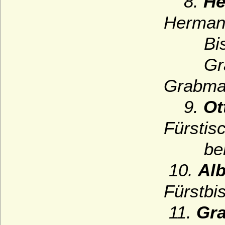
8.
He
Hermann
Bischo
Grab b
Grabmal
9.
Ot
Fürstis
berühm
10.
Alb
Fürstbi
11.
Gra