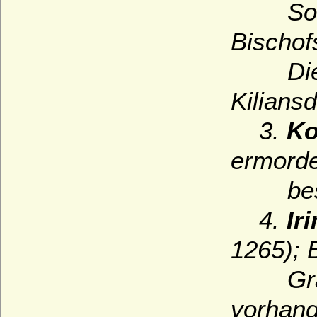
So
Bischof
Diese
Kilians
3.
Ko
ermorde
bestat
4.
Ir
1265); 
Grabst
vorhand