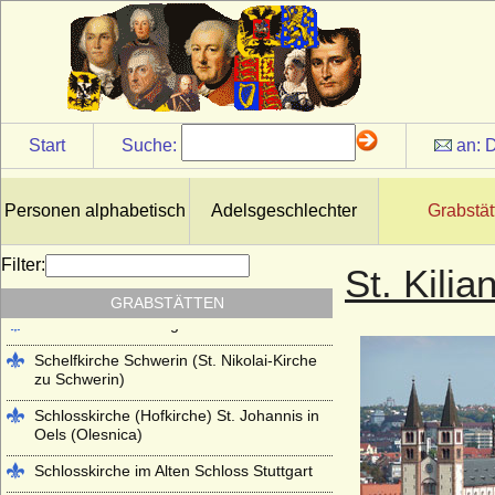
Kloster Lehnin
Lambertikirche in Aurich
Marienkirche Hanau (ehemals Reformierte
Kirche Hanau)
Martinskirche Kassel
Start
Suche:
an:
D
Mausoleum im Schlosspark
Charlottenburg
Personen alphabetisch
Adelsgeschlechter
Grabstät
Mausoleum im Schlosspark Rumpenheim
(Offenbach a.M.)
Filter:
St. Kili
Mausoleum Stadthagen
GRABSTÄTTEN
Parkfriedhof Meiningen
Schelfkirche Schwerin (St. Nikolai-Kirche
zu Schwerin)
Schlosskirche (Hofkirche) St. Johannis in
Oels (Olesnica)
Schlosskirche im Alten Schloss Stuttgart