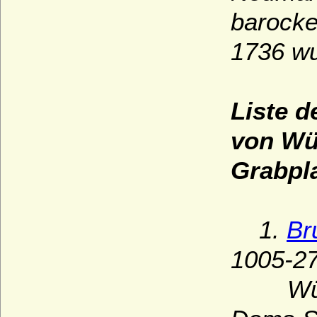
barocke
1736 wu
Liste 
von Wü
Grabpla
1.
Br
1005-2
Wü