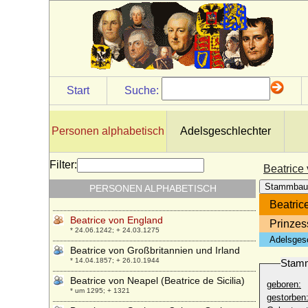
di Tenda)
* 1372; + 13.09.1418
Beatrice Regina della Scala
* um 1325; + 18.06.1384
Beatrice Saluzzo di Santo Mauro
* 29.02.1888; + 23.02.1976
Start
Suche:
Beatrice Victoria von Preußen
* 10.02.1981;
Beatrice von Anjou (Beatrix von Sizilien)
Personen alphabetisch
Adelsgeschlechter
* 1252; + 1275
Beatrice von Aragon (Beatrice di Napoli)
Filter:
Beatrice
* 16.11.1457; + 23.09.1508
Stammbau
PERSONEN ALPHABETISCH
Beatrice von Bourbon-Sizilien
* 16.06.1950;
Beatric
Beatrice von England
Prinzes
* 24.06.1242; + 24.03.1275
Adelsges
Beatrice von Großbritannien und Irland
* 14.04.1857; + 26.10.1944
Stam
Beatrice von Neapel (Beatrice de Sicilia)
geboren:
* um 1295; + 1321
gestorben