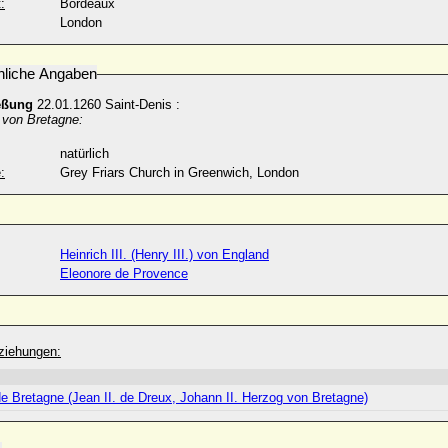
:
Bordeaux
London
nliche Angaben
eßung
22.01.1260 Saint-Denis :
 von Bretagne:
natürlich
:
Grey Friars Church in Greenwich, London
Heinrich III. (Henry III.) von England
Eleonore de Provence
ziehungen:
de Bretagne (Jean II. de Dreux, Johann II. Herzog von Bretagne)