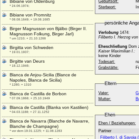
Bibiane von Oldenburg
Geburtsort:
M
* 24.06.1974;
Sterbeort:
I
Bibiane von Promnitz
* 08.08.1649; + 19.08.1685
persönliche Ang
Birger Magnusson von Bjälbo (Birger II.
Verlobung
1474:
Magnusson Folkung, Birger Jarl)
Filiberto I. Herzog vo
* um 1210; + 21.10.1266
Eheschließung
Dom z
Birgitta von Schweden
Kaiser Maximilian I.:
* 19.01.1937;
keine Kinder
Birgitte van Deurs
Todesart:
na
* 18.12.1946;
Grabstätte:
F
Blanca de Anjou-Sicilia (Blance de
Napoles, Blanca de Sicilia)
Eltern
* 1280; + 1310
Vater:
G
Blanca de Castilla de Borbon
* 07.09.1868; + 25.10.1949
Mutter:
B
Blanca de Castilla (Blanka von Kastilien)
* 04.03.1188; + 27.11.1252
Ehen
Blanca de Navarra (Blanche de Navarre,
Ehen / Beziehungen:
Blanche de Champagne)
Partner
* vor dem 19.01.1225; + 11.08.1283
Filiberto I. di Savoia