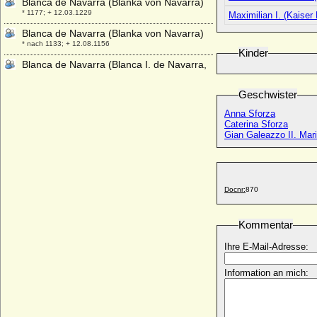
Blanca de Navarra (Blanka von Navarra)
* 1177; + 12.03.1229
Maximilian I. (Kaiser 
Blanca de Navarra (Blanka von Navarra)
* nach 1133; + 12.08.1156
Kinder
Blanca de Navarra (Blanca I. de Navarra,
Blanka von Navarra)
* 1386; + 01.04.1441
Geschwister
Blanca Perez de Castilla (Branca de
Anna Sforza
Castela)
Caterina Sforza
* um 1315; + 1375
Gian Galeazzo II. Mar
Blanca von Bischoffwerder (Anna Blanca
Hedwig von Bischoffwerder)
* 15.10.1797; + 31.07.1824
Docnr:
870
Blanche de Bourbon (Blanca de Bourbon)
* 1339; + 1361
Kommentar
Blanche de Bourgogne (Blanka von
Burgund)
Ihre E-Mail-Adresse:
* 1295; + 1326
Blanche de Bretagne (Blanche de Dreux)
Information an mich:
* 1270; + 19.03.1327
Blanche de France (Blanka von
Frankreich)