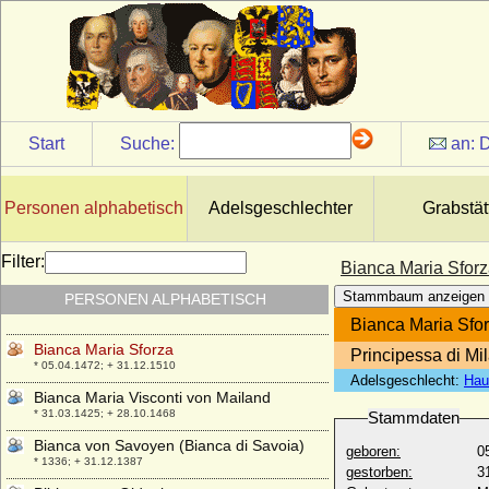
* 1417; + 26.09.1494
Bessie von Voigt
* 18.06.1906; + 1975
Bessie Wallis Warfield (Wallis Simpson)
* 19.06.1896; + 24.04.1986
Betty von Knoblauch (Ottilie Wilhelmine
Start
Suche:
an:
D
Betty von Knoblauch)
* 12.08.1834; + 21.09.1914
Bianca Capello
Personen alphabetisch
Adelsgeschlechter
Grabstät
* 1543; + 20.10.1587
Bianca di Monferrato
Filter:
Bianca Maria Sfor
* 1472; + 30.03.1519
Stammbaum anzeigen
PERSONEN ALPHABETISCH
Bianca Lancia die Jüngere
* um 1210; + 1233 oder 1234
Bianca Maria Sfo
Bianca Maria Sforza
Principessa di M
* 05.04.1472; + 31.12.1510
Adelsgeschlecht:
Hau
Bianca Maria Visconti von Mailand
* 31.03.1425; + 28.10.1468
Stammdaten
Bianca von Savoyen (Bianca di Savoia)
geboren:
0
* 1336; + 31.12.1387
gestorben:
3