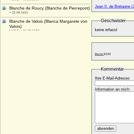
Jean II. de Bretagne (
Blanche de Roucy (Blanche de Pierrepont)
+ 22.08.1421
Geschwister
Blanche de Valois (Blanca Margarete von
Valois)
keine erfasst
* 1317; + 01.08.1348
Blanche of England (Blanca von England)
* 1392; + 21.05.1409
Blanche of Lancaster
Docnr:
9160
* 25.03.1345; + 12.09.1369
Blanche von Anjou (Blanche de Sicilia)
Kommentar
* 1250; + 1269
Ihre E-Mail-Adresse:
Blanche von Artois
* 1248; + 02.05.1302
Information an mich:
Blanche von Frankreich (Blanche de
France)
* 1253; + 17.06.1320
Blanche von Namur (Blanca von Namur)
* um 1320; + 1363
Blanka von Wildenbruch (Blanche von
Wildenbruch)
absenden
* 22.08.1804; + 20.04.1887