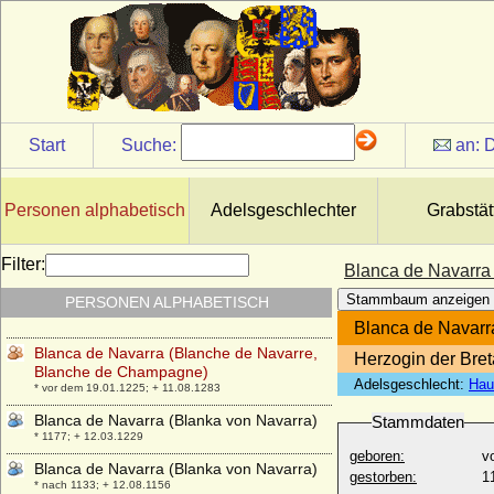
Birger Magnusson von Bjälbo (Birger II.
Magnusson Folkung, Birger Jarl)
* um 1210; + 21.10.1266
Birgitta von Schweden
* 19.01.1937;
Birgitte van Deurs
Start
Suche:
an:
D
* 18.12.1946;
Blanca de Anjou-Sicilia (Blance de
Napoles, Blanca de Sicilia)
Personen alphabetisch
Adelsgeschlechter
Grabstät
* 1280; + 1310
Blanca de Castilla de Borbon
Filter:
Blanca de Navarra
* 07.09.1868; + 25.10.1949
Stammbaum anzeigen
PERSONEN ALPHABETISCH
Blanca de Castilla (Blanka von Kastilien)
* 04.03.1188; + 27.11.1252
Blanca de Navarr
Blanca de Navarra (Blanche de Navarre,
Herzogin der Bre
Blanche de Champagne)
Adelsgeschlecht:
Hau
* vor dem 19.01.1225; + 11.08.1283
Blanca de Navarra (Blanka von Navarra)
Stammdaten
* 1177; + 12.03.1229
geboren:
v
Blanca de Navarra (Blanka von Navarra)
gestorben:
1
* nach 1133; + 12.08.1156