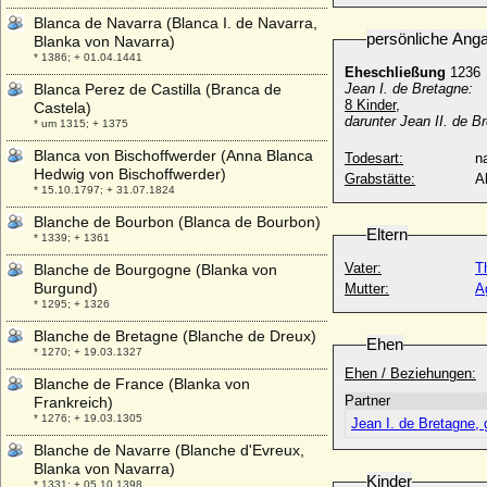
Blanca de Navarra (Blanca I. de Navarra,
persönliche Ang
Blanka von Navarra)
* 1386; + 01.04.1441
Eheschließung
1236
Blanca Perez de Castilla (Branca de
Jean I. de Bretagne
:
8 Kinder,
Castela)
darunter Jean II. de B
* um 1315; + 1375
Blanca von Bischoffwerder (Anna Blanca
Todesart:
na
Hedwig von Bischoffwerder)
Grabstätte:
A
* 15.10.1797; + 31.07.1824
Blanche de Bourbon (Blanca de Bourbon)
Eltern
* 1339; + 1361
Vater:
T
Blanche de Bourgogne (Blanka von
Burgund)
Mutter:
A
* 1295; + 1326
Blanche de Bretagne (Blanche de Dreux)
Ehen
* 1270; + 19.03.1327
Ehen / Beziehungen:
Blanche de France (Blanka von
Partner
Frankreich)
* 1276; + 19.03.1305
Jean I. de Bretagne, 
Blanche de Navarre (Blanche d'Evreux,
Blanka von Navarra)
Kinder
* 1331; + 05.10.1398