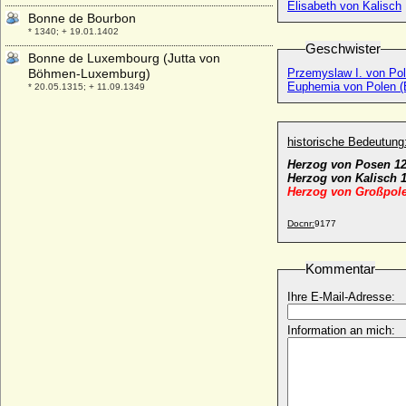
Elisabeth von Kalisch
Bonne de Bourbon
* 1340; + 19.01.1402
Geschwister
Bonne de Luxembourg (Jutta von
Böhmen-Luxemburg)
Przemyslaw I. von Pol
Euphemia von Polen (
* 20.05.1315; + 11.09.1349
Boris Godunow (Boris Fjodorowitsch
Godunow)
historische Bedeutung
* 1552; + 13.04.1605
Herzog von Posen 12
Boris III. von Bulgarien
Herzog von Kalisch 
* 30.01.1894; + 28.08.1943
Herzog von Großpole
Boris Wladimirowitsch Romanow
* 24.11.1877; + 09.11.1943
Docnr:
9177
Borso d'Este (Borso von Este)
* 24.08.1413; + 20.08.1471
Kommentar
Borso d'Este
Ihre E-Mail-Adresse:
* 1605; + 28.12.1657
Boson de Talleyrand-Perigord
Information an mich:
* 16.05.1832; + 21.02.1910
Botho der Glückselige zu Stolberg (Botho
III. zu Stolberg)
* 04.01.1467; + 22.06.1538