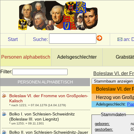
* um 1217; + 1278
Boleslaw II. von Schlesien-Teschen
(Boleslaus II. von Teschen)
* um 1425; + 08.10.1452
Boleslaw III. von Polen (Boleslaw III.
Schiefmund)
* 20.08.1085; + 28.10.1138
Start
Suche:
an:
D
Boleslaw III. von Schlesien-Liegnitz-Brieg
(Boleslaw III. der Freigiebige)
* 23.03.1291; + 21.04.1352
Personen alphabetisch
Adelsgeschlechter
Grabstät
Boleslaw V. von Polen (Boleslaw der
Keusche, Boleslaw V Wstydliwy)
Filter:
Boleslaw VI. der 
* 21.06.1226; + 07.12.1279
Stammbaum anzeigen
PERSONEN ALPHABETISCH
Boleslaw von Schlesien-Beuthen-Cosel
* 1330; + 1355
Boleslaw VI. der
Boleslaw VI. der Fromme von Großpolen-
Herzog von Großp
Kalisch
Adelsgeschlecht:
Pia
* nach 1221; + 07.04.1279 (14.04.1279)
Bolko I. von Schlesien-Schweidnitz
Stammdaten
(Boleslaw III. von Liegnitz)
geboren:
n
* um 1253; + 09.11.1301
gestorben:
0
Bolko II. von Schlesien-Schweidnitz-Jauer