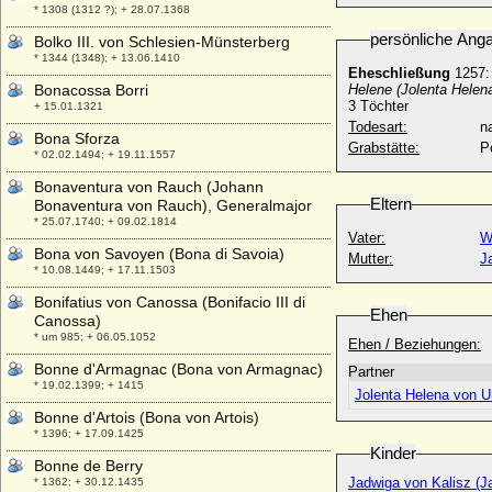
* 1308 (1312 ?); + 28.07.1368
persönliche Ang
Bolko III. von Schlesien-Münsterberg
* 1344 (1348); + 13.06.1410
Eheschließung
1257:
Bonacossa Borri
Helene (Jolenta Helen
3 Töchter
+ 15.01.1321
Todesart:
na
Bona Sforza
Grabstätte:
P
* 02.02.1494; + 19.11.1557
Bonaventura von Rauch (Johann
Eltern
Bonaventura von Rauch), Generalmajor
* 25.07.1740; + 09.02.1814
Vater:
W
Bona von Savoyen (Bona di Savoia)
Mutter:
J
* 10.08.1449; + 17.11.1503
Bonifatius von Canossa (Bonifacio III di
Ehen
Canossa)
* um 985; + 06.05.1052
Ehen / Beziehungen:
Bonne d'Armagnac (Bona von Armagnac)
Partner
* 19.02.1399; + 1415
Jolenta Helena von U
Bonne d'Artois (Bona von Artois)
* 1396; + 17.09.1425
Kinder
Bonne de Berry
Jadwiga von Kalisz (J
* 1362; + 30.12.1435