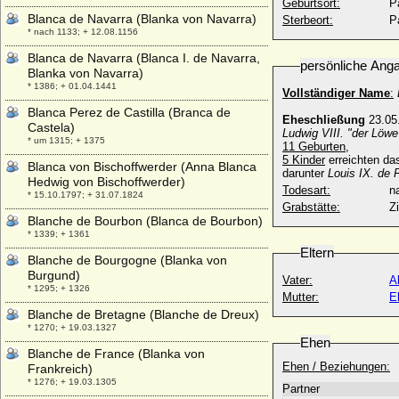
Geburtsort:
P
Blanca de Navarra (Blanka von Navarra)
Sterbeort:
P
* nach 1133; + 12.08.1156
Blanca de Navarra (Blanca I. de Navarra,
persönliche Ang
Blanka von Navarra)
* 1386; + 01.04.1441
Vollständiger Name
:
Blanca Perez de Castilla (Branca de
Eheschließung
23.05
Castela)
Ludwig VIII. "der Löwe
* um 1315; + 1375
11 Geburten
,
5 Kinder
erreichten da
Blanca von Bischoffwerder (Anna Blanca
darunter
Louis IX. de 
Hedwig von Bischoffwerder)
Todesart:
na
* 15.10.1797; + 31.07.1824
Grabstätte:
Z
Blanche de Bourbon (Blanca de Bourbon)
* 1339; + 1361
Eltern
Blanche de Bourgogne (Blanka von
Burgund)
Vater:
A
* 1295; + 1326
Mutter:
E
Blanche de Bretagne (Blanche de Dreux)
* 1270; + 19.03.1327
Ehen
Blanche de France (Blanka von
Ehen / Beziehungen:
Frankreich)
* 1276; + 19.03.1305
Partner