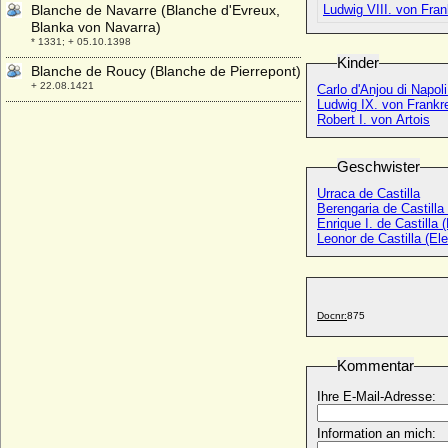
Blanche de Navarre (Blanche d'Evreux,
Ludwig VIII. von Fran
Blanka von Navarra)
* 1331; + 05.10.1398
Kinder
Blanche de Roucy (Blanche de Pierrepont)
+ 22.08.1421
Carlo d'Anjou di Napoli
Ludwig IX. von Frankre
Blanche de Valois (Blanca Margarete von
Robert I. von Artois
Valois)
* 1317; + 01.08.1348
Geschwister
Blanche of England (Blanca von England)
* 1392; + 21.05.1409
Urraca de Castilla
Berengaria de Castilla
Blanche of Lancaster
Enrique I. de Castilla (
* 25.03.1345; + 12.09.1369
Leonor de Castilla (El
Blanche von Anjou (Blanche de Sicilia)
* 1250; + 1269
Blanche von Artois
Docnr:
875
* 1248; + 02.05.1302
Blanche von Frankreich (Blanche de
Kommentar
France)
* 1253; + 17.06.1320
Ihre E-Mail-Adresse:
Blanche von Namur (Blanca von Namur)
* um 1320; + 1363
Information an mich: