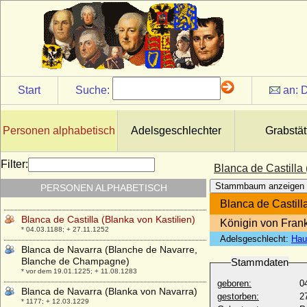
Bibiane von Promnitz
* 08.08.1649; + 19.08.1685
Birger Magnusson von Bjälbo (Birger II.
Magnusson Folkung, Birger Jarl)
* um 1210; + 21.10.1266
Birgitta von Schweden
Start
Suche:
an:
D
* 19.01.1937;
Birgitte van Deurs
* 18.12.1946;
Personen alphabetisch
Adelsgeschlechter
Grabstät
Blanca de Anjou-Sicilia (Blance de
Napoles, Blanca de Sicilia)
Filter:
Blanca de Castilla 
* 1280; + 1310
Stammbaum anzeigen
PERSONEN ALPHABETISCH
Blanca de Castilla de Borbon
* 07.09.1868; + 25.10.1949
Blanca de Castill
Blanca de Castilla (Blanka von Kastilien)
Königin von Fran
* 04.03.1188; + 27.11.1252
Adelsgeschlecht:
Hau
Blanca de Navarra (Blanche de Navarre,
Blanche de Champagne)
Stammdaten
* vor dem 19.01.1225; + 11.08.1283
geboren:
0
Blanca de Navarra (Blanka von Navarra)
gestorben:
2
* 1177; + 12.03.1229