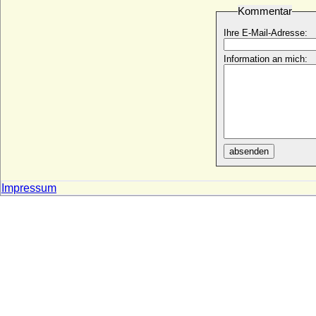
Kommentar
Dorothea Martens
* 18.01.1786; + 25.04.1853
Ihre E-Mail-Adresse:
Dorothea Rantzau (Dorothea von
Information an mich:
Rantzau)
* 08.02.1619; + 09.04.1662
Dorothea Regina von Düringshofen
* 01.02.1706; + 03.08.1737
Dorothea Regina Wuther (geadelt als Frau
von Carlowitz)
* ?; + ?
absenden
Dorothea Renata von Zinzendorf und
Pottendorf
Impressum
* 13.04.1669; + 22.11.1743
Dorothea Reuss von Plauen
* 28.10.1570; + 02.12.1631
Dorothea Riedesel von Bellersheim
* ?; + nach 25.03.1610
Dorothea Sabina von Arnim
* 08.04.1707; + 11.10.1738
Dorothea Sabina von Schlieben, Gräfin
* 30.03.1683; + 19.03.1754