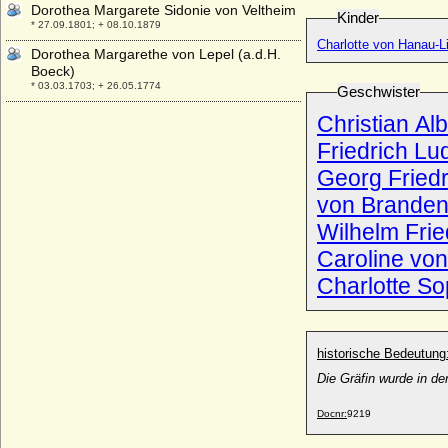
Dorothea Margarete Sidonie von Veltheim
Kinder
* 27.09.1801; + 08.10.1879
Charlotte von Hanau-L
Dorothea Margarethe von Lepel (a.d.H.
Boeck)
* 03.03.1703; + 26.05.1774
Geschwister
Dorothea Maria Vitzthum von Eckstädt
Christian A
* 14.03.1618; + 14.05.1688
Friedrich L
Dorothea Maria von Anhalt-Zerbst
Georg Friedr
* 02.07.1574; + 18.07.1617
von Branden
Dorothea Maria von Hessen-Philippsthal-
Barchfeld
Wilhelm Fri
* 30.12.1738; + 26.09.1799
Caroline vo
Dorothea Maria von Sachsen-Gotha-
Altenburg
Charlotte S
* 22.01.1674; + 18.04.1713
Dorothea Maria von Sachsen-Weimar
* 14.01.1641; + 11.06.1675
historische Bedeutung
Dorothea Maria von Zülow
Die Gräfin wurde in de
* 10.08.1702; + 06.01.1769
Dorothea Marie Auguste von der Groeben,
Docnr:
9219
Gräfin
* 09.11.1884; + keine Daten