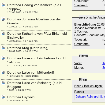
Geburtsort:
S
Dorothea Hedwig von Kameke (a.d.H.
Sterbeort:
H
Strippow)
* 02.03.1643; + 15.08.1714
persönliche Ang
Dorothea Johanna Albertine von der
Groeben
Eheschließung
20.08
* 02.09.1707; + 16.01.1755
Johann Reinhard III. 
1 Tochter:
Dorothea Katharina von Pfalz-Birkenfeld-
Charlotte Christine M
Bischweiler
Todesart:
na
* 03.07.1634; + 07.12.1715
Grabstätte:
F
Dorothea Krag (Dorte Krag)
* 26.09.1675; + 10.10.1754
Eltern
Dorothea Luise von Löschebrand a.d.H.
Selchow
Vater:
J
* 01.11.1750; + 23.05.1816
Mutter:
J
Dorothea Luise von Möllendorff
* keine Daten; + keine Daten
Ehen
Dorothea Luise von Steinberg (a.d.H.
Ehen / Beziehungen:
Brüggen)
* 1695; + 23.07.1759
Partner
Johann Reinhard III.
Dorothea Luytvoldi
* unbekannt; + 1521