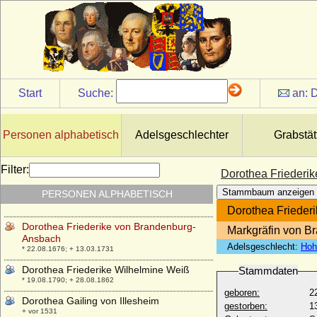
Dorothea Elisabeth von Vintzelberg
(Dorothea Elisabeth von Vinzelberg)
* 02.05.1650; + 01.02.1692
Dorothea Elisabeth Wilhelmine von Briest
* ?; + 21.06.1811
Dorothea Friederike Agnes von
Hardenberg
Start
Suche:
an:
D
* 06.04.1721; + 04.11.1761
Dorothea Friederike Johanna von
Barsewisch
Personen alphabetisch
Adelsgeschlechter
Grabstät
* 09.04.1784; + 16.10.1855
Dorothea Friederike Luise von Bredow
Filter:
Dorothea Friederi
* nach 1732; + ?
Stammbaum anzeigen
PERSONEN ALPHABETISCH
Dorothea Friederike Luise von Hertzberg
* 1748; + 06.03.1826
Dorothea Frieder
Dorothea Friederike von Brandenburg-
Markgräfin von B
Ansbach
Adelsgeschlecht:
Hoh
* 22.08.1676; + 13.03.1731
Dorothea Friederike Wilhelmine Weiß
Stammdaten
* 19.08.1790; + 28.08.1862
geboren:
2
Dorothea Gailing von Illesheim
gestorben:
1
+ vor 1531