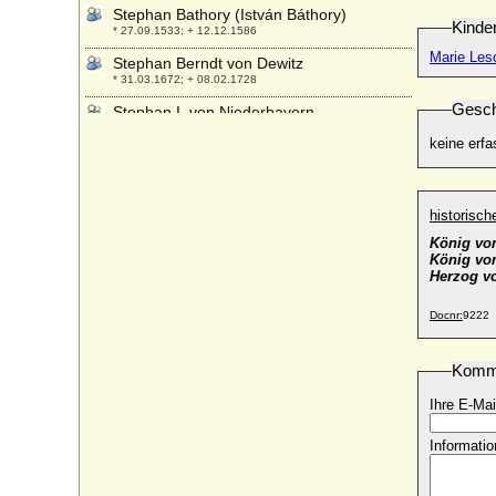
Stephan Bathory (István Báthory)
Kinde
* 27.09.1533; + 12.12.1586
Marie Les
Stephan Berndt von Dewitz
* 31.03.1672; + 08.02.1728
Gesch
Stephan I. von Niederbayern
* 14.03.1271; + 10.12.1310
keine erfa
Stephan I. von Ungarn (Istvan I. von
Ungarn)
* 969; + 15.08.1038
historisc
Stephan II. Heinrich von Blois (Etienne II.
König von
Henri de Blois)
König vo
* 1046; + 19.05.1102
Herzog v
Stephan II. von Bayern, Herzog (Stephan
mit der Hafte)
Docnr:
9222
* 1319; + 19.05.1375
Stephan III. von Bayern
Komm
* ca. 1337; + 25.09.1413
Ihre E-Mai
Stephan V. von Ungarn (Istvan V. Kiraly
von Ungarn)
Informatio
* 1240; + 06.08.1272
Stephan Viktor von Österreich (Stephan