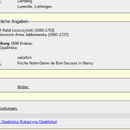
:
Lemberg
Luneville, Lothringen
nliche Angaben
f Rafal Leszczyński (1650-1703)
inzessin Anna Jabłonowska (1660–1727)
eßung
1698 Krakau:
 Opalińska:
natürlich
:
Kirche Notre-Dame de Bon-Secours in Nancy
Mutter:
ziehungen:
a Opalińska (Katarzyna Opalińska)