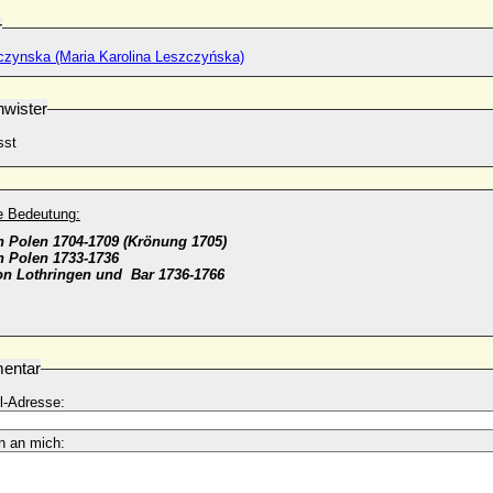
r
czynska (Maria Karolina Leszczyńska)
wister
sst
he Bedeutung:
 Polen 1704-1709 (Krönung 1705)
n Polen 1733-1736
on Lothringen und Bar 1736-1766
entar
l-Adresse:
n an mich: