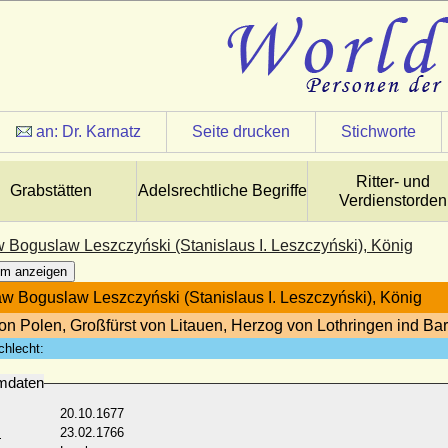
an:
Dr. Karnatz
Seite drucken
Stichworte
Ritter- und
Grabstätten
Adelsrechtliche Begriffe
Verdienstorden
w Boguslaw Leszczyński (Stanislaus I. Leszczyński), König
m anzeigen
aw Boguslaw Leszczyński (Stanislaus I. Leszczyński), König
on Polen, Großfürst von Litauen, Herzog von Lothringen ind Bar
chlecht:
mdaten
20.10.1677
:
23.02.1766