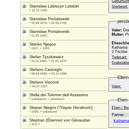
Geburtsort
Stanislaw Labiszyn Latalski
Sterbeort:
+ 11.12.1598
Stanislaw Poniatowski
persö
* 15.09.1676; + 02.08.1762
Vater:
Gra
Stanislaw Poniatowski
Mutter:
Pr
* 21.05.1952;
Eheschli
Stanko Njegos
Katharina
* 1817; + 1851
2 Töchter
Stefan Tyszkiewicz
Todesart:
* 24.11.1894; + 01.02.1976
Grabstätte
Stefano Casiraghi
* 08.09.1960; + 03.10.1990
Eltern
Stefano Visconti
Vater:
+ 04.07.1327
Stella dei Tolomei dell Assassino
* unbekannt; + unbekannt
Ehen
Stepan Njegos (?čepac Heraković)
Ehen / Be
* 1650; + unbekannt
Partner
Stephan (Étienne) von Gévaudan
Katharin
+ 970 ?