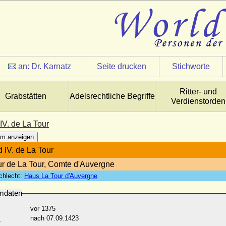
an:
Dr. Karnatz
Seite drucken
Stichworte
Ritter- und
Grabstätten
Adelsrechtliche Begriffe
Verdienstorden
IV. de La Tour
m anzeigen
d IV. de La Tour
r de La Tour, Comte d'Auvergne
chlecht:
Haus La Tour d'Auvergne
mdaten
vor 1375
:
nach 07.09.1423