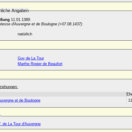
nliche Angaben
eßung
11.01.1389:
tesse d'Auvergne et de Boulogne (+07.08.1437):
natürlich
Guy de La Tour
Marthe Rogier de Beaufort
ziehungen:
Eh
Auvergne et de Boulogne
11
r
. de La Tour d'Auvergne