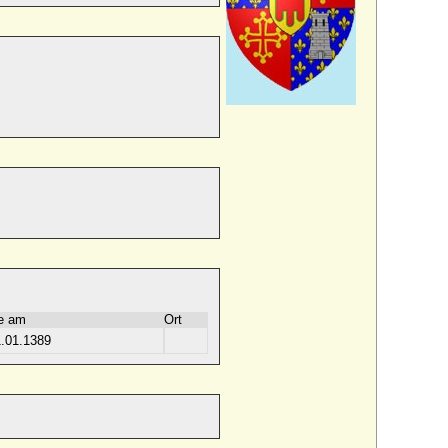
e am
Ort
.01.1389