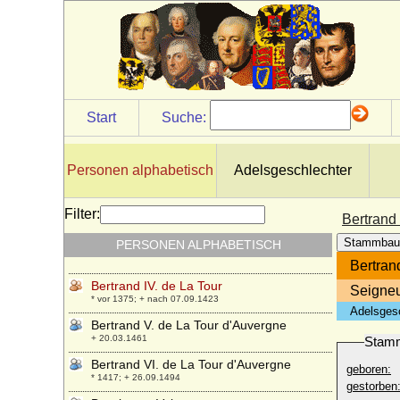
* um 1070; + 14.02.1117
Bertram von Nesselrode
* ?; + 1556
Bertram von Nesselrode, Reichsfreiherr
* 1592; + 10.06.1678
Bertrand I. de la Tour
Start
Suche:
+ nach 1212
Bertrand I. de La Tour Seigneur
d'Oliergues
Personen alphabetisch
Adelsgeschlechter
+ 11.01.1329
Bertrand II. de La Tour
Filter:
Bertrand 
+ 24.11.1296
Stammbau
PERSONEN ALPHABETISCH
Bertrand III. de La Tour
* 1303; + 1368
Bertran
Bertrand IV. de La Tour
Seigneu
* vor 1375; + nach 07.09.1423
Adelsges
Bertrand V. de La Tour d'Auvergne
+ 20.03.1461
Stam
Bertrand VI. de La Tour d'Auvergne
geboren:
* 1417; + 26.09.1494
gestorben