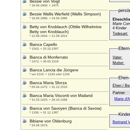
Bessie von Voigt
* 18.06.1906; + 1975
persö
Bessie Wallis Warfield (Wallis Simpson)
* 19.06.1896; + 24.04.1986
Eheschli
Marie Com
Betty von Knoblauch (Ottilie Wilhelmine
4 Kinder
Betty von Knoblauch)
Todesart:
* 12.08.1834; + 21.09.1914
Bianca Capello
Eltern
* 1543; + 20.10.1587
Bianca di Monferrato
Vater:
* 1472; + 30.03.1519
Mutter:
Bianca Lancia die Jüngere
* um 1210; + 1233 oder 1234
Ehen
Bianca Maria Sforza
Ehen / Be
* 05.04.1472; + 31.12.1510
Partner
Bianca Maria Visconti von Mailand
Marie d'
* 31.03.1425; + 28.10.1468
Bianca von Savoyen (Bianca di Savoia)
* 1336; + 31.12.1387
Kinde
Bibiane von Oldenburg
Bertrand V
* 24.06.1974;