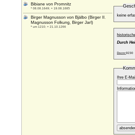
Bibiane von Promnitz
Gesch
* 08.08.1649; + 19.08.1685
keine erfa
Birger Magnusson von Bjälbo (Birger II.
Magnusson Folkung, Birger Jarl)
* um 1210; + 21.10.1266
historisc
Birgitta von Schweden
* 19.01.1937;
Durch Hei
Birgitte van Deurs
Docnr:
9230
* 18.12.1946;
Blanca de Anjou-Sicilia (Blance de
Napoles, Blanca de Sicilia)
Komm
* 1280; + 1310
Ihre E-Mai
Blanca de Castilla de Borbon
* 07.09.1868; + 25.10.1949
Informatio
Blanca de Castilla (Blanka von Kastilien)
* 04.03.1188; + 27.11.1252
Blanca de Navarra (Blanche de Navarre,
Blanche de Champagne)
* vor dem 19.01.1225; + 11.08.1283
Blanca de Navarra (Blanka von Navarra)
absende
* 1177; + 12.03.1229