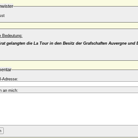
wister
sst
he Bedeutung:
rat gelangten die La Tour in den Besitz der Grafschaften Auvergne und
entar
l-Adresse:
n an mich:
n