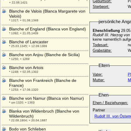
Geburtsort:
P
+ 22.08.1421
Sterbeort:
W
Blanche de Valois (Blanca Margarete von
Valois)
* 1317; + 01.08.1348
persönliche Ang
Blanche of England (Blanca von England)
Eheschließung
29.05
* 1392; + 21.05.1409
Rudolf III. Herzog von
keine namentlich aufg
Blanche of Lancaster
Todesart:
na
* 25.03.1345; + 12.09.1369
Grabstätte:
W
Blanche von Anjou (Blanche de Sicilia)
* 1250; + 1269
Eltern
Blanche von Artois
* 1248; + 02.05.1302
Vater:
Ph
Mutter:
M
Blanche von Frankreich (Blanche de
France)
* 1253; + 17.06.1320
Ehen
Blanche von Namur (Blanca von Namur)
Ehen / Beziehungen:
* um 1320; + 1363
Partner
Blanka von Wildenbruch (Blanche von
Wildenbruch)
Rudolf III. von Öster
* 22.08.1804; + 20.04.1887
Bodo von Schlieben