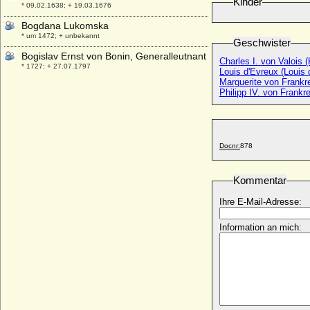
Kinder
* 09.02.1638; + 19.03.1676
Bogdana Lukomska
* um 1472; + unbekannt
Geschwister
Bogislav Ernst von Bonin, Generalleutnant
Charles I. von Valois (
* 1727; + 27.07.1797
Louis d'Evreux (Louis 
Marguerite von Frankr
Bogislav Helmut von Maltzahn, Freiherr
Philipp IV. von Frankr
* 15.04.1724; + 16.10.1800
Bogislaw (XI.) von Pommern-Wolgast
* 21.03.1514; + unbekannt
Bogislaw Bodo von Flemming, Reichsgraf
Docnr:
878
* 24.04.1671; + 14.10.1732
Bogislaw Friedrich Karl von Dönhoff
Kommentar
(Bogislaus Friedrich Carl von Dönhoff),
Reichsgraf
Ihre E-Mail-Adresse:
* 14.05.1754; + 10.01.1809
Information an mich:
Bogislaw Friedrich von Dönhoff,
Reichsgraf
* 06.12.1669; + 24.12.1742
Bogislaw I. von Pommern
* 1130; + 18.03.1187
Bogislaw II. von Pommern-Wolgast