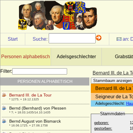
* 1194; + 1221
Berenguela de Leon
* 1204; + 12.04.1237
Berent Bentinck (Bernhard Bentinck),
Freiherr
* 13.09.1597; + 29.07.1668
Start
Suche:
an:
D
Bernabo Visconti (Barnabas Visconti)
* 1323; + 19.12.1385
Bernadetto de' Medici
Personen alphabetisch
Adelsgeschlechter
Grabstät
+ nach 1576
Bernard I. de la Tour
Filter:
Bernard III. de La T
* um 1190; + 29.12.1253
Stammbaum anzeigen
PERSONEN ALPHABETISCH
Bernard II. de la Tour
* um 1225; + 14.07.1276
Bernard III. de La
Bernard III. de La Tour
Seigneur de La T
* 1275; + 19.12.1325
Adelsgeschlecht:
Hau
Bernd (Bernhard) von Plessen
* ?; + 18.03.1435/14.10.1435
Stammdaten
Bernd August von Bismarck
geboren:
1
* 16.06.1725; + 27.06.1758
gestorben:
1