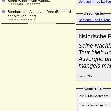
Bernd Wilhelm von Waldow
Bertrand III. de La Tou
* 19.01.1678; + 16.02.1737
Bernhard der Ältere von Rohr (Bernhard
Geschwister
der Alte von Rohr)
* vor 1413; + nach 1466
Bertrand I. de La Tour
Bernhard Eduard Adolf von Brauchitsch,
General
* 12.10.1833; + 07.05.1910
historische 
Bernhard Ernst Moritz von Prittwitz und
Seine Nachk
Gaffron
* 04.07.1828; + 22.02.1897
Tour blieb u
Bernhard Finck von Finckenstein
Auvergne und
(Bernhard Gustav Wilhelm Konrad Finck v.
mangels män
Finckenstein), Reichsgraf
* 26.12.1863; + 06.09.1945
Bernhard Friedrich Asche Wolf von der
Docnr:
9246
Asseburg, Graf
* 19.03.1831; + 13.11.1869
Kommentar
Bernhard Friedrich von Bassewitz,
Reichsgraf
Ihre E-Mail-Adresse:
* 24.06.1756; + 22.05.1816
Information an mich:
Bernhard Gottlieb von Schlieben, Graf
* 1715/1717; + 1796