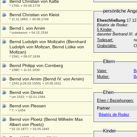
Bernd Christian von Katte
* 1700; + 05.08.1778
persönliche Ang
Bernd Christian von Kleist
* 11.11.1860; + 30.06.1749
Eheschließung
17.12
Béatrix de Rodez:
Bernd I. von Arnim
5 Kinder,
* unbekannt; + 04.12.1534
darunter Bertrand III.
Todesart:
na
Bernd Ludolph von Moltzahn (Bernhard
Grabstätte:
C
Ludolph von Moltzan, Bernd Lütke von
Moltzan)
* 1591; + 08.07.1639
Eltern
Bernd Philipp von Cornberg
* 1586; + 11.01.1630
Vater:
B
Mutter:
B
Bernd von Arnim (Bernd IV. von Arnim)
* 1542 (v.26.03.1550); + 10.06.1611
Ehen
Bernd von Dewitz
* um 1532; + 02.01.1584
Ehen / Beziehungen:
Bernd von Plessen
Partner
* ?; + 1454
Béatrix de Rodez
Bernd von Ploetz (Bernd Wilhelm Max
Albert von Ploetz)
* 02.10.1877; + 03.05.1945
Kinder