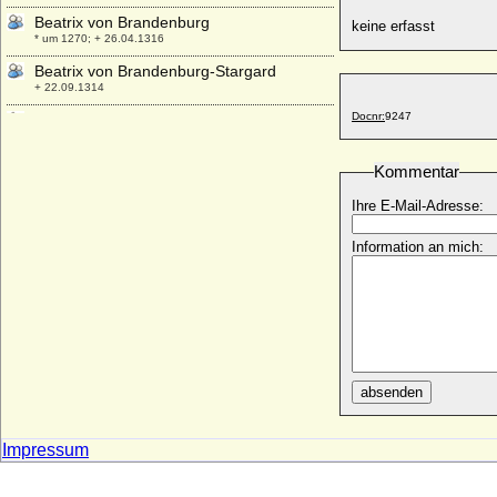
Beatrix von Brandenburg
keine erfasst
* um 1270; + 26.04.1316
Beatrix von Brandenburg-Stargard
+ 22.09.1314
Docnr:
9247
Beatrix von Burgund (Beatrix I. von
Burgund)
* 1143; + 15.11.1184
Kommentar
Beatrix von Dampierre (Beatrix von
Flandern)
Ihre E-Mail-Adresse:
* um 1253; + 23.03.1296
Information an mich:
Beatrix von Franzien (Beatrix de France)
+ 23.08.nach 987
Beatrix von Genf (Margarete von Genf)
+ 1252
Beatrix von Hanau
* unbekannt; + unbekannt
absenden
Beatrix von Hohenzollern-Nürnberg
* 1355; + 10.06.1414
Impressum
Beatrix von Horstmar
+ 24.09.1277