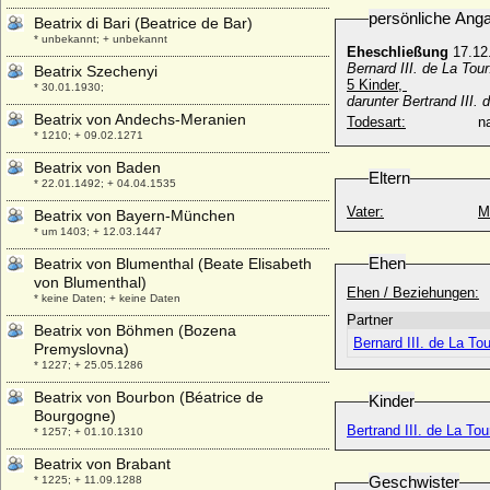
persönliche Ang
Beatrix di Bari (Beatrice de Bar)
* unbekannt; + unbekannt
Eheschließung
17.12
Bernard III. de La Tour
Beatrix Szechenyi
5 Kinder,
* 30.01.1930;
darunter Bertrand III.
Beatrix von Andechs-Meranien
Todesart:
na
* 1210; + 09.02.1271
Beatrix von Baden
Eltern
* 22.01.1492; + 04.04.1535
Vater:
M
Beatrix von Bayern-München
* um 1403; + 12.03.1447
Ehen
Beatrix von Blumenthal (Beate Elisabeth
von Blumenthal)
Ehen / Beziehungen:
* keine Daten; + keine Daten
Partner
Beatrix von Böhmen (Bozena
Bernard III. de La Tou
Premyslovna)
* 1227; + 25.05.1286
Beatrix von Bourbon (Béatrice de
Kinder
Bourgogne)
Bertrand III. de La Tou
* 1257; + 01.10.1310
Beatrix von Brabant
Geschwister
* 1225; + 11.09.1288