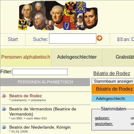
* 1205; + 1266
Beatrice von Savoyen (Beatrix von
Savoyen)
* 1310; + 20.12.1331
Beatrice von Sizilien-Aragon
* 1326; + 12.10.1365
Start
Suche:
an:
D
Beatrix de Castilla
* 1242; + 27.10.1302
Beatrix de Frangepan
Personen alphabetisch
Adelsgeschlechter
Grabstät
* 1480; + 27.03.1510
Beatrix d'Oliergues (Beatrix d'Olliergues)
Filter:
Béatrix de Rodez
+ nach 1298
Stammbaum anzeigen
PERSONEN ALPHABETISCH
Beatrix de Portugal
* 1372; + 1410
Béatrix de Rodez
Béatrix de Rodez
Adelsgeschlecht:
* unbekannt; + unbekannt
Stammdaten
Beatrix de Vermandois (Beatrice de
Vermandois)
geboren:
u
* um 880; + nach März 931
gestorben:
u
Beatrix der Niederlande, Königin
* 31.01.1938;