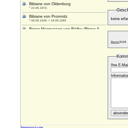
Bibiane von Oldenburg
* 24.06.1974;
Gesch
Bibiane von Promnitz
keine erfa
* 08.08.1649; + 19.08.1685
Birger Magnusson von Bjälbo (Birger II.
Magnusson Folkung, Birger Jarl)
* um 1210; + 21.10.1266
Docnr:
9248
Birgitta von Schweden
* 19.01.1937;
Komm
Birgitte van Deurs
* 18.12.1946;
Ihre E-Mai
Blanca de Anjou-Sicilia (Blance de
Informatio
Napoles, Blanca de Sicilia)
* 1280; + 1310
Blanca de Castilla de Borbon
* 07.09.1868; + 25.10.1949
Blanca de Castilla (Blanka von Kastilien)
* 04.03.1188; + 27.11.1252
absende
Blanca de Navarra (Blanche de Navarre,
Blanche de Champagne)
* vor dem 19.01.1225; + 11.08.1283
Impressum