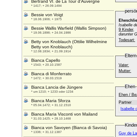
Bertrand VI. de La Tour d'Auvergne
* 1417; + 26.09.1494
persö
Bessie von Voigt
* 18.06.1906; + 1975
Eheschli
Isabelle d
Bessie Wallis Warfield (Wallis Simpson)
9 Kinder,
* 19.06.1896; + 24.04.1986
darunter 
Todesart:
Betty von Knoblauch (Ottilie Wilhelmine
Betty von Knoblauch)
* 12.08.1834; + 21.09.1914
Eltern
Bianca Capello
Vater:
* 1543; + 20.10.1587
Mutter:
Bianca di Monferrato
* 1472; + 30.03.1519
Ehen
Bianca Lancia die Jüngere
* um 1210; + 1233 oder 1234
Ehen / Be
Bianca Maria Sforza
Partner
* 05.04.1472; + 31.12.1510
Isabelle 
Bianca Maria Visconti von Mailand
* 31.03.1425; + 28.10.1468
Kinde
Bianca von Savoyen (Bianca di Savoia)
* 1336; + 31.12.1387
Guy de La