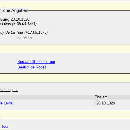
nliche Angaben
eßung
20.10.1320:
e Lévis (+ 05.04.1361):
Guy de La Tour (+17.09.1375)
natürlich
Bernard III. de La Tour
Béatrix de Rodez
ziehungen:
Ehe am
de Lévis
20.10.1320
r
 Tour