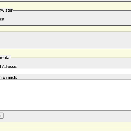
wister
sst
entar
l-Adresse:
n an mich:
n