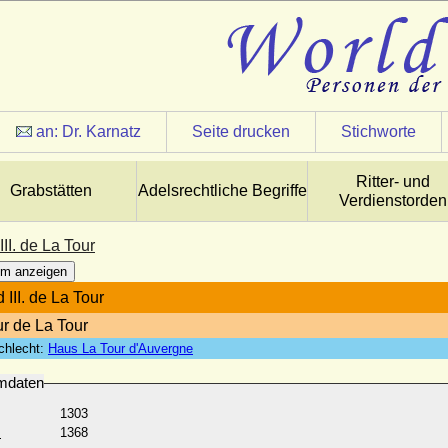
an:
Dr. Karnatz
Seite drucken
Stichworte
Ritter- und
Grabstätten
Adelsrechtliche Begriffe
Verdienstorden
III. de La Tour
m anzeigen
 III. de La Tour
r de La Tour
chlecht:
Haus La Tour d'Auvergne
mdaten
1303
:
1368