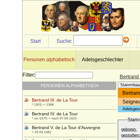
* 725; + 12.06.783
Bertrade de Montfort
* um 1070; + 14.02.1117
Bertram von Nesselrode
* ?; + 1556
Bertram von Nesselrode, Reichsfreiherr
Start
Suche:
* 1592; + 10.06.1678
Bertrand I. de la Tour
+ nach 1212
Personen alphabetisch
Adelsgeschlechter
Bertrand I. de La Tour Seigneur
d'Oliergues
Filter:
Bertrand 
+ 11.01.1329
Stammbau
PERSONEN ALPHABETISCH
Bertrand II. de La Tour
+ 24.11.1296
Bertrand
Bertrand III. de La Tour
Seigneu
* 1303; + 1368
Adelsges
Bertrand IV. de La Tour
* vor 1375; + nach 07.09.1423
Stam
Bertrand V. de La Tour d'Auvergne
geboren:
+ 20.03.1461
gestorben