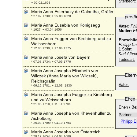
Sterbeort:
+ 02.02.1698
Maria Anna Esterhazy de Galantha, Gräfin
persö
* 27.02.1739; + 25.03.1820
Maria Anna Eusebia von Königsegg
Vater:
Phi
* 1627; + 03.04.1656
Mutter:
Eb
Maria Anna Fugger von Kirchberg und zu
Eheschli
Weissenhorn
Philipp Er
* 12.06.1730; + 17.06.1775
1 Sohn:
Karl Albre
Maria Anna Josefa von Bayern
Todesart:
* 07.08.1734; + 07.05.1776
Maria Anna Josepha Elisabeth von
Eltern
Wilczek (Anna Maria von Wilczek),
Reichsgräfin
Vater:
* 06.12.1781; + 12.03. 1830
Maria Anna Josepha Fugger zu Kirchberg
Ehen
und zu Weissenhorn
* 21.05.1719; + 11.01.1784
Ehen / Be
Maria Anna Josepha von Khevenhüller zu
Partner
Aichelberg
Philipp E
* 25.03.1705; + 04.10.1764
Maria Anna Josepha von Österreich
* 20.12.1654; + 04.04.1689