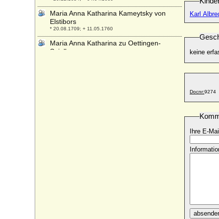
Kinde
Maria Anna Katharina Kameytsky von
Karl Albre
Elstibors
* 20.08.1709; + 11.05.1760
Gesch
Maria Anna Katharina zu Oettingen-
Spielberg
keine erfa
* 21.11.1693; + 15.04.1729
Maria Anna Leopoldine von Bayern
* 27.01.1805; + 13.09.1877
Docnr:
9274
Maria Anna Mechtild von Thurn und Taxis
+ 14.06.1704
Maria Anna Monika von Königsegg-
Komm
Aulendorf
Ihre E-Mai
* 1644; + 17.12.1713
Maria Anna Sophie Antonia Walburgis von
Informatio
Sickingen zu Hohenburg, Freiin
* 1746; + 1800
Maria Anna Sophia Johanna von
Boineburg und Lengsfeld
* 16.10.1652; + 11.04.1726
Maria Anna Sophia Theresa von Waldburg
zu Trauchburg
absende