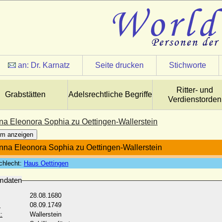
an:
Dr. Karnatz
Seite drucken
Stichworte
Ritter- und
Grabstätten
Adelsrechtliche Begriffe
Verdienstorden
na Eleonora Sophia zu Oettingen-Wallerstein
m anzeigen
nna Eleonora Sophia zu Oettingen-Wallerstein
chlecht:
Haus Oettingen
mdaten
28.08.1680
:
08.09.1749
:
Wallerstein