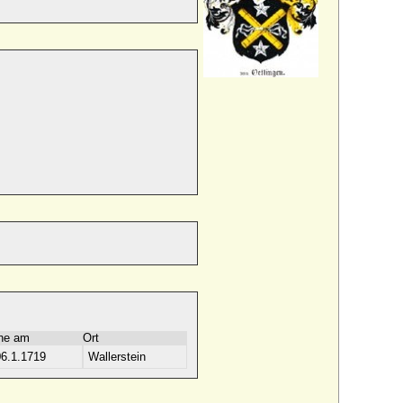
he am
Ort
06.1.1719
Wallerstein