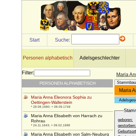
Billigheim, Gräfin
* 11.04.1793; + 27.01.1831
Maria Anna Cecchi
* 27.03.1812; + 17.03.1891
Maria Anna Colonna von Fels, Gräfin
* 1753; + 14.05.1773,
Start
Suche:
Maria Anna Czartoryska
* 15.03.1768; + 21.10.1854
Maria Anna Czernin von Chudenitz
Personen alphabetisch
Adelsgeschlechter
* 19.06.1722; + 15.01.1772
Maria Anna de Braganca
Filter:
Maria An
* 13.07.1861; + 01.08.1942
Stammbau
PERSONEN ALPHABETISCH
Maria Anna di Ricci
* 18.07.1823; + 18.11.1912
Maria A
Maria Anna Eleonora Sophia zu
Adelsges
Oettingen-Wallerstein
* 28.08.1680; + 08.09.1749
Stam
Maria Anna Elisabeth von Harrach zu
geboren:
Rohrau
gestorben
* 24.11.1643; + 09.02.1698
Geburtsort
Maria Anna Elisabeth von Salm-Neuburg