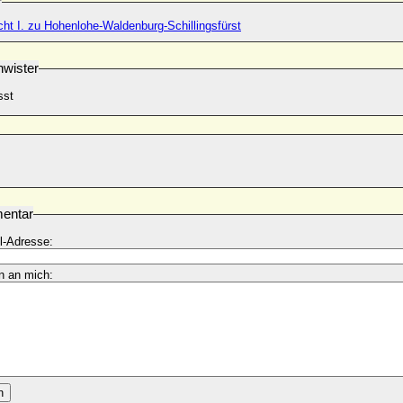
r
cht I. zu Hohenlohe-Waldenburg-Schillingsfürst
wister
sst
entar
l-Adresse:
n an mich:
n