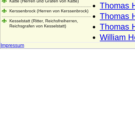
Katte (Herren und Grafen von Katte)
Thomas H
Kerssenbrock (Herren von Kerssenbrock)
Thomas H
Kesselstatt (Ritter, Reichsfreiherren,
Thomas H
Reichsgrafen von Kesselstatt)
William H
Keyserlingk (auch Keyserling), Herren,
Freiherren und Grafen
Impressum
Kielmansegg (Herren, Reichsfreiherren,
Reichsgrafen von Kielmansegg)
Kielmansegg (Freiherren von
Kielmansegg, Österreich)
Kinsky von Wchinitz und Tettau
Kirchbach (Herren, Freiherren und Grafen
von Kirchbach)
Kleist (Adelsfamilie von Kleist)
Klitzing (Adelsfamilie von Klitzing)
Knesebeck (Herren von dem Knesebeck
und Freiherren v.d.Knesebeck-