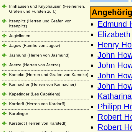
Innhausen und Knyphausen (Freiherren,
Angehörig
Grafen und Fürsten zu I.)
Itzenplitz (Herren und Grafen von
Edmund H
Itzenplitz)
Elizabeth
Jagiellonen
Henry How
Jagow (Familie von Jagow)
John How
Jasmund (Herren von Jasmund)
John Howa
Jeetze (Herren von Jeetze)
John Howa
Kameke (Herren und Grafen von Kameke)
John How
Kannacher (Herren von Kannacher)
Kapetinger (Les Capétiens)
Katharin
Kardorff (Herren von Kardorff)
Philipp H
Karolinger
Robert H
Karstedt (Herren von Karstedt)
Robert H