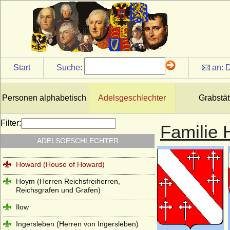
Hoensbroeck), Reichsfreiherren, Grafen,
Reichsgrafen
Hohenems (Herren und Grafen von
Hohenems)
Hohenzollern
Start
Suche:
an:
D
Holstein (Adelsfamilie von Holstein)
Hompesch (Freiherren, Reichsgrafen und
preußische Grafen von Hompesch)
Personen alphabetisch
Adelsgeschlechter
Grabstät
Horn (Herren von Horn), preuss. Briefadel
1772
Filter:
Familie
Horn (Herren von Horn), preuss. Briefadel
ADELSGESCHLECHTER
1865
Howard (House of Howard)
Hoym (Herren Reichsfreiherren,
Reichsgrafen und Grafen)
Ilow
Ingersleben (Herren von Ingersleben)